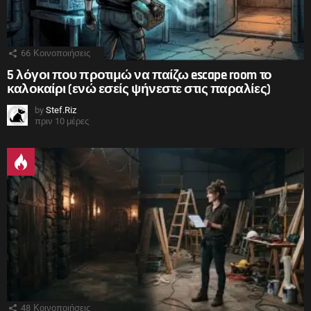
66
Κοινοποιήσεις
5 λόγοι που προτιμώ να παίζω escape room το
καλοκαίρι (ενώ εσείς ψήνεστε στις παραλίες)
by
Stef.Riz
πριν 10 μέρες
48
Κοινοποιήσεις