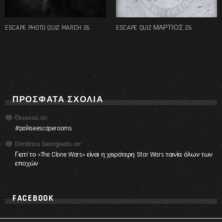
ESCAPE PHOTO QUIZ MARCH 26
ESCAPE QUIZ ΜΑΡΤΙΟΣ 26
ΠΡΌΣΦΑΤΑ ΣΧΌΛΙΑ
Θειακού
on
#paikseescaperooms
Dimitrios Georgiadis
on
Γιατί το «The Clone Wars» είναι η χειρότερη Star Wars ταινία όλων των
εποχών
FACEBOOK