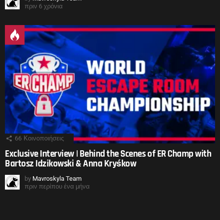
πριν 6 χρόνια
66
Κοινοποιήσεις
Exclusive Interview | Behind the Scenes of ER Champ with
Bartosz Idzikowski & Anna Kryśkow
by
Mavroskyla Team
πριν περίπου ένα μήνα