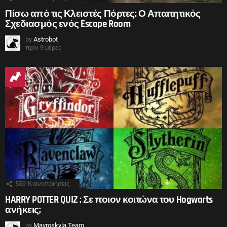
Πίσω από τις Κλειστές Πόρτες: Ο Απαιτητικός
Σχεδιασμός ενός Escape Room
by
Astrobot
πριν 9 μέρες
559
Κοινοποιήσεις
HARRY POTTER QUIZ : Σε ποιον κοιτώνα του Hogwarts
ανήκεις;
by
Mavroskyla Team