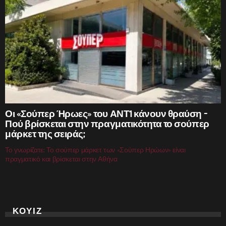
Οι «Σούπερ Ήρωες» του ΑΝΤ1 κάνουν θραύση –
Πού βρίσκεται στην πραγματικότητα το σούπερ
μάρκετ της σειράς;
Το γνωρίζατε; Το σούπερ μάρκετ των «Σούπερ Ηρώων» είναι
πραγματικό και βρίσκεται στην Αθήνα
ΚΟΥΙΖ