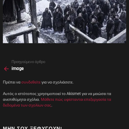
See
Προηγούμενο άρθρο
more
image
Πρέπει να
συνδεθείτε
για να σχολιάσετε.
Αυτός ο ιστότοπος χρησιμοποιεί το Akismet για να μειώσει τα
ανεπιθύμητα σχόλια.
Μάθετε πώς υφίστανται επεξεργασία τα
δεδομένα των σχολίων σας
.
ΜΗΝ ΣΟΥ ΞΕΦΎΓΟΥΝ!