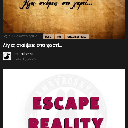
48
Κοινοποιήσεις
BLOG
TOP
UNCATEGORIZED
λίγες σκέψεις στο χαρτί…
by
Tsiloreni
πριν 8 χρόνια