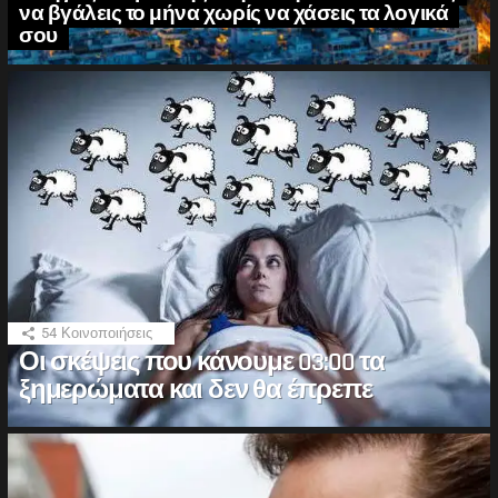
να βγάλεις το μήνα χωρίς να χάσεις τα λογικά
σου
54
Κοινοποιήσεις
Οι σκέψεις που κάνουμε 03:00 τα
ξημερώματα και δεν θα έπρεπε