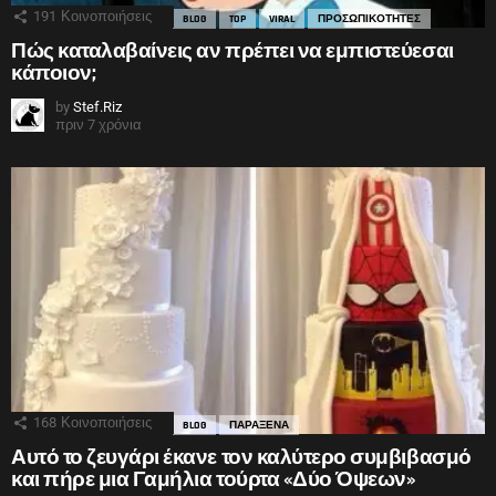
191
Κοινοποιήσεις
BLOG
TOP
VIRAL
ΠΡΟΣΩΠΙΚΟΤΗΤΕΣ
Πώς καταλαβαίνεις αν πρέπει να εμπιστεύεσαι
κάποιον;
by
Stef.Riz
πριν 7 χρόνια
168
Κοινοποιήσεις
BLOG
ΠΑΡΑΞΕΝΑ
Αυτό το ζευγάρι έκανε τον καλύτερο συμβιβασμό
και πήρε μια Γαμήλια τούρτα «Δύο Όψεων»