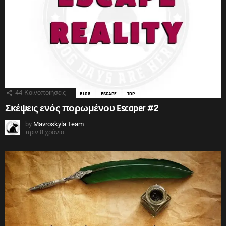
44
Κοινοποιήσεις
BLOG
ESCAPE
TOP
Σκέψεις ενός πορωμένου Escaper #2
by
Mavroskyla Team
πριν 8 χρόνια