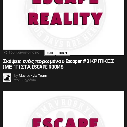
160
Κοινοποιήσεις
BLOG
ESCAPE
Σκέψεις ενός πορωμένου Escaper #3 ΚΡΙΤΙΚΕΣ
(ΜΕ “Ι”) ΣΤΑ ESCAPE ROOMS
by
Mavroskyla Team
πριν 8 χρόνια