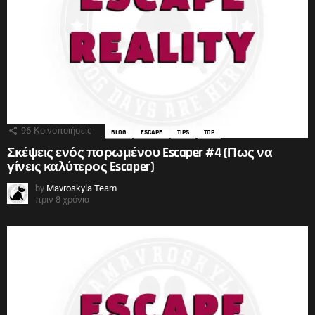
96
Κοινοποιήσεις
BLOG
ESCAPE
TIPS
TOP
Σκέψεις ενός πορωμένου Escaper #4 (Πως να
γίνεις καλύτερος Escaper)
by
Mavroskyla Team
πριν 8 χρόνια