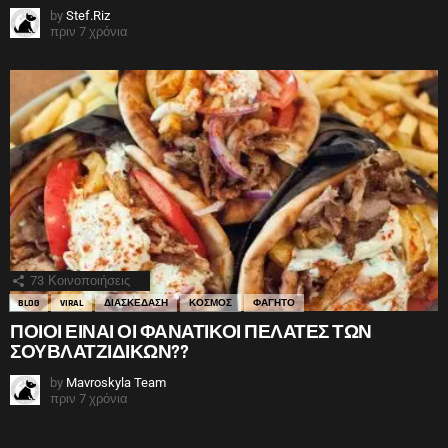
by
Stef.Riz
πριν 7 χρόνια
73
Κοινοποιήσεις
BLOG
VIRAL
ΔΙΑΣΚΕΔΑΣΗ
ΚΟΣΜΟΣ
ΦΑΓΗΤΟ
ΠΟΙΟΙ ΕΙΝΑΙ ΟΙ ΦΑΝΑΤΙΚΟΙ ΠΕΛΑΤΕΣ ΤΩΝ
ΣΟΥΒΛΑΤΖΙΔΙΚΩΝ??
by
Mavroskyla Team
πριν 7 χρόνια