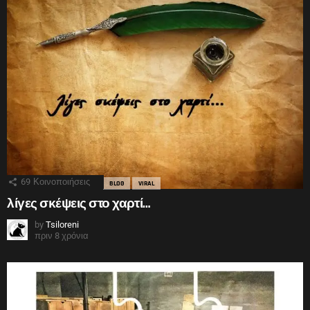
69
Κοινοποιήσεις
BLOG
VIRAL
λίγες σκέψεις στο χαρτί…
by
Tsiloreni
πριν 8 χρόνια