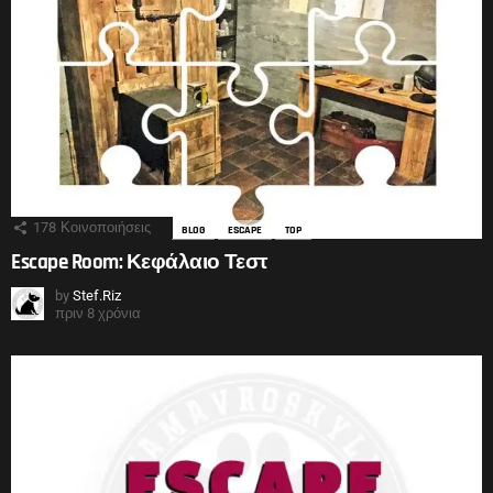
178
Κοινοποιήσεις
BLOG
ESCAPE
TOP
Escape Room: Κεφάλαιο Τεστ
by
Stef.Riz
πριν 8 χρόνια