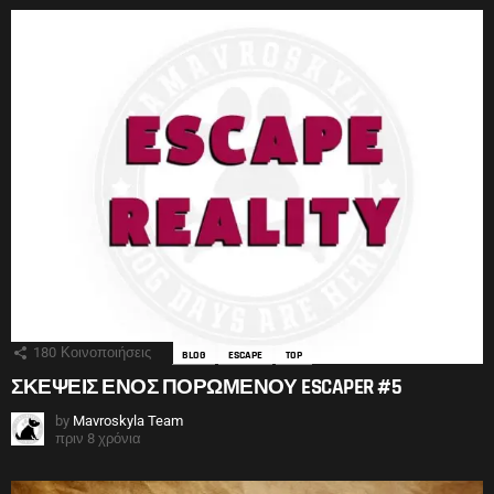
180
Κοινοποιήσεις
BLOG
ESCAPE
TOP
ΣΚΕΨΕΙΣ ΕΝΟΣ ΠΟΡΩΜΕΝΟΥ ESCAPER #5
by
Mavroskyla Team
πριν 8 χρόνια