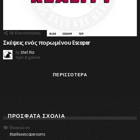
38
Κοινοποιήσεις
BLOG
ESCAPE
TOP
Σκέψεις ενός πορωμένου Escaper
by
Stef.Riz
πριν 8 χρόνια
ΠΕΡΙΣΣΌΤΕΡΑ
ΠΡΌΣΦΑΤΑ ΣΧΌΛΙΑ
Θειακού
on
#paikseescaperooms