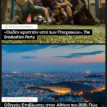
35
Κοινοποιήσεις
«Ουδέν κρυπτόν υπό των Πτυχιακών», The
Graduation Party
75
Κοινοποιήσεις
Οδηγός Επιβίωσης στην Αθήνα του 2026: Πώς