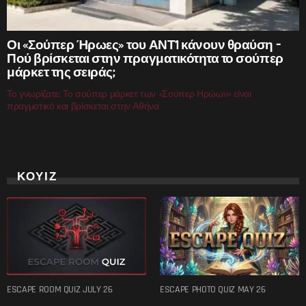
Οι «Σούπερ Ήρωες» του ΑΝΤ1 κάνουν θραύση –
Πού βρίσκεται στην πραγματικότητα το σούπερ
μάρκετ της σειράς;
Το γνωρίζατε; Το σούπερ μάρκετ των «Σούπερ Ηρώων» είναι
πραγματικό και βρίσκεται στην Αθήνα
ΚΟΥΙΖ
ESCAPE ROOM QUIZ JULY 26
ESCAPE PHOTO QUIZ MAY 26