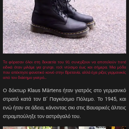
Τα φόρεσαν όλοι στη δεκαετία του 90, συνεχίζουν να αποτελούν trend
ειδικά όταν μιλάμε για grunge, rock ντύσιμο έως και σήμερα. Μια μόδα
που απέκτησε φανατικό κοινό στην Βρετανία, αλλά έχει ρίζες γερμανικές
από τον διάσημο γιατρό…
Ο δόκτωρ Klaus Märtens ήταν γιατρός στο γερμανικό
στρατό κατά τον Β’ Παγκόσμιο Πόλεμο. Το 1945, και
ενώ ήταν σε άδεια, κάνοντας σκι στις Βαυαρικές άλπεις
στραμπούληξε τον αστράγαλό του.