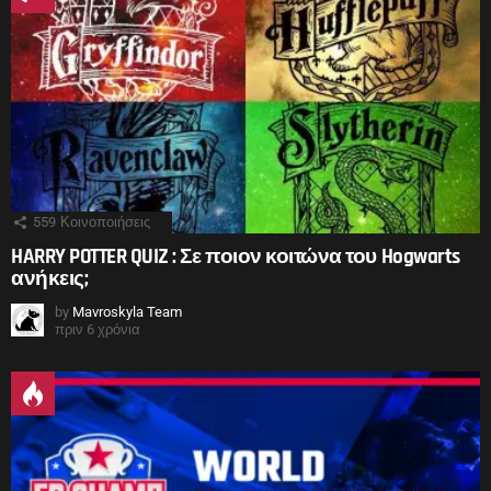
559
Κοινοποιήσεις
HARRY POTTER QUIZ : Σε ποιον κοιτώνα του Hogwarts
ανήκεις;
by
Mavroskyla Team
πριν 6 χρόνια