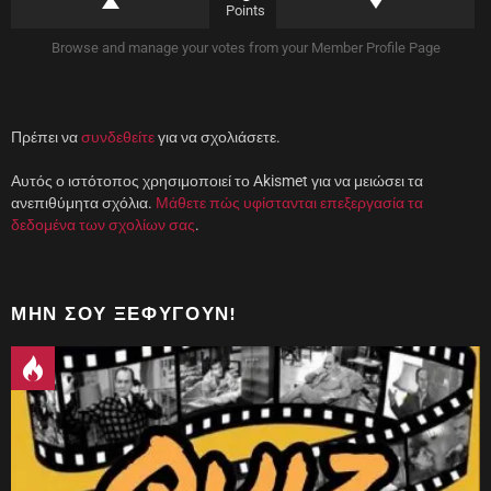
Points
ρ
ο
)
Browse and manage your votes from your Member Profile Page
Πρέπει να
συνδεθείτε
για να σχολιάσετε.
Αυτός ο ιστότοπος χρησιμοποιεί το Akismet για να μειώσει τα
ανεπιθύμητα σχόλια.
Μάθετε πώς υφίστανται επεξεργασία τα
δεδομένα των σχολίων σας
.
ΜΗΝ ΣΟΥ ΞΕΦΎΓΟΥΝ!