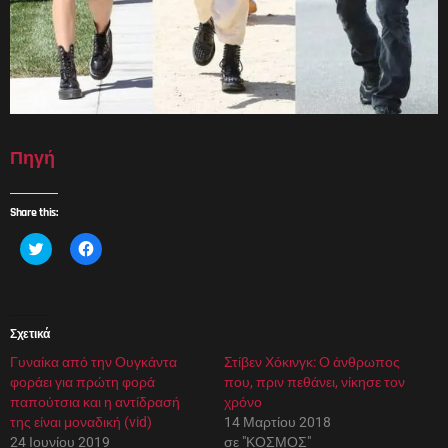
Πηγή
Share this:
Κ
Π
λ
α
ι
τ
κ
ή
γ
σ
ι
τ
α
ε
Σχετικά
κ
γ
ο
ι
Γυναίκα από την Ουγκάντα
ι
α
Στίβεν Χόκινγκ: Ο άνθρωπος
ν
κ
φοράει για πρώτη φορά
που, πριν πεθάνει, νίκησε τον
ο
ο
π
ι
παπούτσια και η αντίδρασή
χρόνο
ο
ν
της είναι μοναδική (vid)
14 Μαρτίου 2018
ί
ο
η
π
24 Ιουνίου 2019
σε "ΚΟΣΜΟΣ"