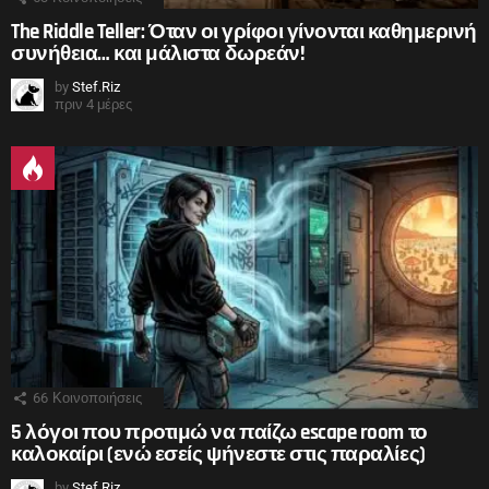
The Riddle Teller: Όταν οι γρίφοι γίνονται καθημερινή
συνήθεια… και μάλιστα δωρεάν!
by
Stef.Riz
πριν 4 μέρες
66
Κοινοποιήσεις
5 λόγοι που προτιμώ να παίζω escape room το
καλοκαίρι (ενώ εσείς ψήνεστε στις παραλίες)
by
Stef.Riz