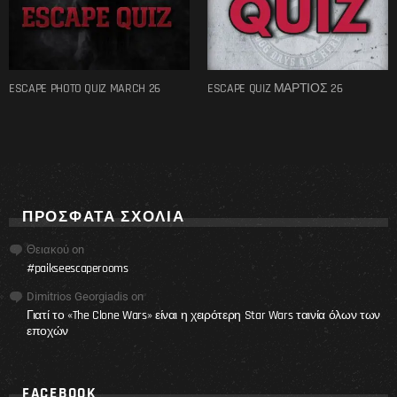
ESCAPE PHOTO QUIZ MARCH 26
ESCAPE QUIZ ΜΑΡΤΙΟΣ 26
ΠΡΌΣΦΑΤΑ ΣΧΌΛΙΑ
Θειακού
on
#paikseescaperooms
Dimitrios Georgiadis
on
Γιατί το «The Clone Wars» είναι η χειρότερη Star Wars ταινία όλων των
εποχών
FACEBOOK