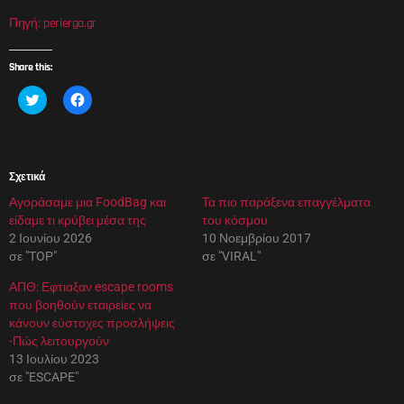
Πηγή:
perierga.gr
Share this:
Κ
Π
λ
α
ι
τ
κ
ή
γ
σ
ι
τ
α
ε
Σχετικά
κ
γ
ο
ι
Αγοράσαμε μια FoodBag και
ι
α
Τα πιο παράξενα επαγγέλματα
ν
κ
είδαμε τι κρύβει μέσα της
του κόσμου
ο
ο
π
ι
2 Ιουνίου 2026
10 Νοεμβρίου 2017
ο
ν
σε "TOP"
σε "VIRAL"
ί
ο
η
π
σ
ο
ΑΠΘ: Εφτιαξαν escape rooms
η
ί
που βοηθούν εταιρείες να
σ
η
τ
σ
κάνουν εύστοχες προσλήψεις
ο
η
-Πώς λειτουργούν
T
σ
w
τ
13 Ιουλίου 2023
i
ο
σε "ESCAPE"
t
F
t
a
e
c