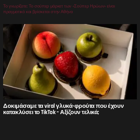
Το γνωρίζατε; Το σούπερ μάρκετ των «Σούπερ Ηρώων» είναι
πραγματικό και βρίσκεται στην Αθήνα
Δοκιμάσαμε τα viral γλυκά-φρούτα που έχουν
κατακλύσει το TikTok – Αξίζουν τελικά;