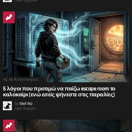
πριν 3 χρόνια
66
Κοινοποιήσεις
5 λόγοι που προτιμώ να παίζω escape room το
καλοκαίρι (ενώ εσείς ψήνεστε στις παραλίες)
by
Stef.Riz
πριν 8 μέρες