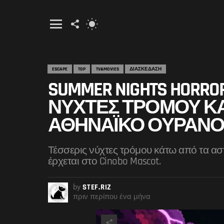
FOLLOW
SWITCH
US
SKIN
Menu
ESCAPE
TOP
TV&MOVIES
ΔΙΑΣΚΕΔΑΣΗ
SUMMER NIGHTS HORROR
ΝΎΧΤΕΣ ΤΡΌΜΟΥ Κ
ΑΘΗΝΑΪΚΌ ΟΥΡΑΝΌ
Τέσσερις νύχτες τρόμου κάτω από τα αστέ
έρχεται στο Cinobo Mascot.
by
STEF.RIZ
πριν περίπου ένα μήνα