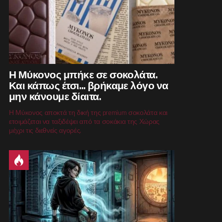
Η Μύκονος μπήκε σε σοκολάτα.
Και κάπως έτσι… βρήκαμε λόγο να
μην κάνουμε δίαιτα.
Η Μύκονος αποκτά τη δική της premium σοκολάτα και
ετοιμάζεται να ταξιδέψει από τα σοκάκια της Χώρας
μέχρι τις διεθνείς αγορές.