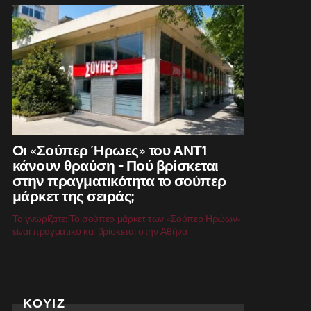
Οι «Σούπερ Ήρωες» του ΑΝΤ1
κάνουν θραύση – Πού βρίσκεται
στην πραγματικότητα το σούπερ
μάρκετ της σειράς;
Το γνωρίζατε; Το σούπερ μάρκετ των «Σούπερ Ηρώων»
είναι πραγματικό και βρίσκεται στην Αθήνα
ΚΟΥΙΖ