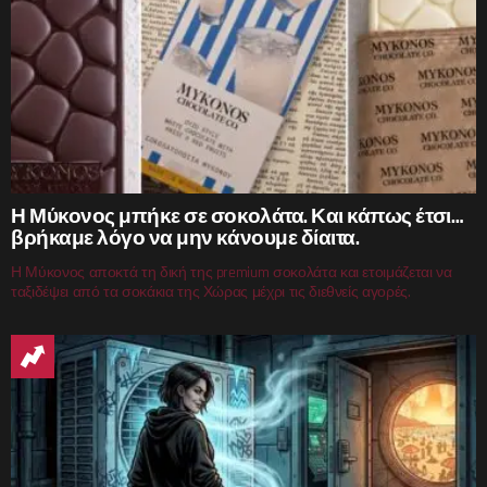
Η Μύκονος μπήκε σε σοκολάτα. Και κάπως έτσι…
βρήκαμε λόγο να μην κάνουμε δίαιτα.
Η Μύκονος αποκτά τη δική της premium σοκολάτα και ετοιμάζεται να
ταξιδέψει από τα σοκάκια της Χώρας μέχρι τις διεθνείς αγορές.