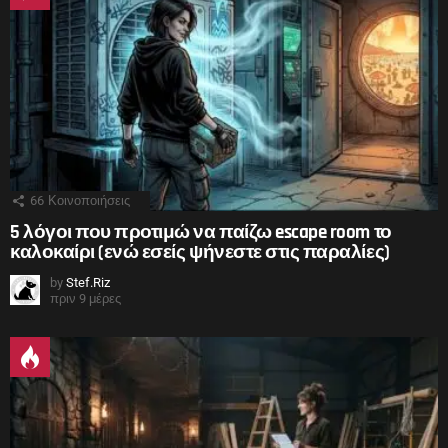
66
Κοινοποιήσεις
5 λόγοι που προτιμώ να παίζω escape room το
καλοκαίρι (ενώ εσείς ψήνεστε στις παραλίες)
by
Stef.Riz
πριν 9 μέρες