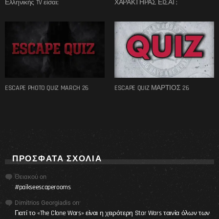
Ελληνικής TV είσαι;
ΧΑΡΑΚΤΗΡΑΣ ΕΙΣΑΙ ;
ESCAPE PHOTO QUIZ MARCH 26
ESCAPE QUIZ ΜΑΡΤΙΟΣ 26
ΠΡΌΣΦΑΤΑ ΣΧΌΛΙΑ
Θειακού
on
#paikseescaperooms
Dimitrios Georgiadis
on
Γιατί το «The Clone Wars» είναι η χειρότερη Star Wars ταινία όλων των