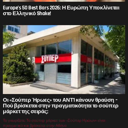
Europe’s 50 Best Bars 2026: Η Ευρώπη Υποκλίνεται
στο Ελληνικό Shake!
Οι «Σούπερ Ήρωες» του ΑΝΤ1 κάνουν θραύση –
Πού βρίσκεται στην πραγματικότητα το σούπερ
μάρκετ της σειράς;
Το γνωρίζατε; Το σούπερ μάρκετ των «Σούπερ Ηρώων» είναι
πραγματικό και βρίσκεται στην Αθήνα