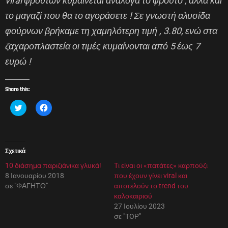
viral φρούτων κυμαίνεται ανάλογα το φρούτο , αλλά και
το μαγαζί που θα το αγοράσετε ! Σε γνωστή αλυσίδα
φούρνων βρήκαμε τη χαμηλότερη τιμή , 3.80, ενώ στα
ζαχαροπλαστεία οι τιμές κυμαίνονται από 5 έως 7
ευρώ !
Share this:
Κ
Π
λ
α
ι
τ
κ
ή
γ
σ
ι
τ
α
ε
Σχετικά
κ
γ
ο
ι
10 διάσημα παριζιάνικα γλυκά!
ι
α
Τι είναι οι «πατάτες» καρπούζι
ν
κ
8 Ιανουαρίου 2018
που έχουν γίνει viral και
ο
ο
π
ι
σε "ΦΑΓΗΤΟ"
αποτελούν το trend του
ο
ν
καλοκαιριού
ί
ο
η
π
27 Ιουλίου 2023
σ
ο
σε "TOP"
η
ί
σ
η