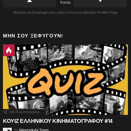
)
Points
Browse and manage your votes from your Member Profile Page
ΜΗΝ ΣΟΥ ΞΕΦΎΓΟΥΝ!
106
Κοινοποιήσεις
ΚΟΥΙΖ ΕΛΛΗΝΙΚΟΥ ΚΙΝΗΜΑΤΟΓΡΑΦΟΥ #14
by
Mavroskyla Team