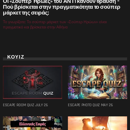
Οι «Σούπερ Ήρωες» του ΑΝΤ1 κάνουν θραύση –
Πού βρίσκεται στην πραγματικότητα το σούπερ
μάρκετ της σειράς;
Το γνωρίζατε; Το σούπερ μάρκετ των «Σούπερ Ηρώων» είναι
πραγματικό και βρίσκεται στην Αθήνα
ΚΟΥΙΖ
ESCAPE ROOM QUIZ JULY 26
ESCAPE PHOTO QUIZ MAY 26