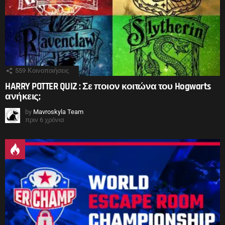
559
Κοινοποιήσεις
HARRY POTTER QUIZ : Σε ποιον κοιτώνα του Hogwarts
ανήκεις;
by
Mavroskyla Team
πριν 6 χρόνια