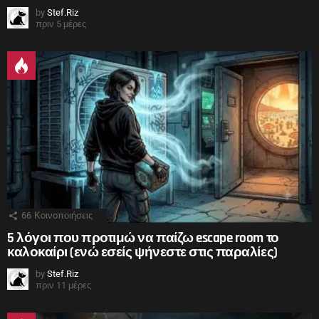
by
Stef.Riz
πριν 5 μέρες
66
Κοινοποιήσεις
5 λόγοι που προτιμώ να παίζω escape room το
καλοκαίρι (ενώ εσείς ψήνεστε στις παραλίες)
by
Stef.Riz
πριν 11 μέρες