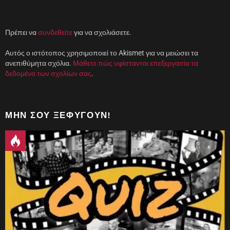
ρ
ο
)
Πρέπει να
συνδεθείτε
για να σχολιάσετε.
Αυτός ο ιστότοπος χρησιμοποιεί το Akismet για να μειώσει τα
ανεπιθύμητα σχόλια.
Μάθετε πώς υφίστανται επεξεργασία τα
δεδομένα των σχολίων σας
.
ΜΗΝ ΣΟΥ ΞΕΦΎΓΟΥΝ!