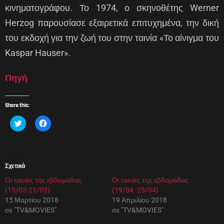
κινηματογράφου. Το 1974, ο σκηνοθέτης Werner
Herzog παρουσίασε εξαιρετικά επιτυχημένα, την δική
του εκδοχή για την ζωή του στην ταινία «Το αίνιγμα του
Kaspar Hauser».
Πηγή
Share this:
Κ
Π
λ
α
ι
τ
κ
ή
γ
σ
ι
τ
α
ε
Σχετικά
κ
γ
ο
ι
Οι ταινίες της εβδομάδας
ι
α
Οι ταινίες της εβδομάδας
ν
κ
(15/03-21/03)
(19/04 -25/04)
ο
ο
π
ι
15 Μαρτίου 2018
19 Απριλίου 2018
ο
ν
σε "TV&MOVIES"
σε "TV&MOVIES"
ί
ο
η
π