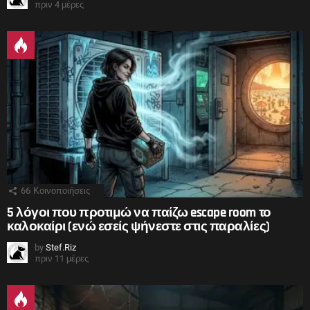
πριν 4 μέρες
66
Κοινοποιήσεις
5 λόγοι που προτιμώ να παίζω escape room το
καλοκαίρι (ενώ εσείς ψήνεστε στις παραλίες)
by
Stef.Riz
πριν 11 μέρες