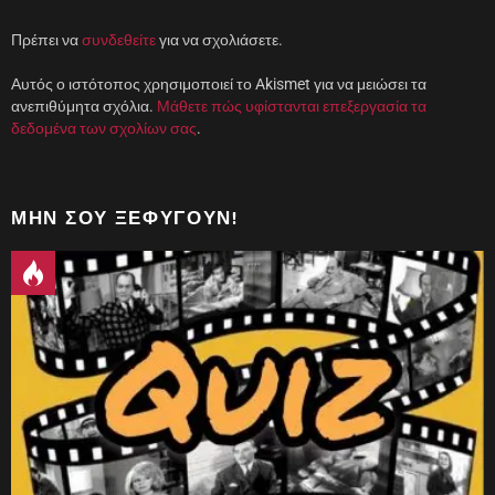
ρ
ο
)
Πρέπει να
συνδεθείτε
για να σχολιάσετε.
Αυτός ο ιστότοπος χρησιμοποιεί το Akismet για να μειώσει τα
ανεπιθύμητα σχόλια.
Μάθετε πώς υφίστανται επεξεργασία τα
δεδομένα των σχολίων σας
.
ΜΗΝ ΣΟΥ ΞΕΦΎΓΟΥΝ!