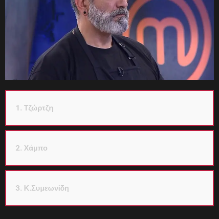
1. Τζώρτζη
2. Χάμπο
3. Κ.Συμεωνίδη