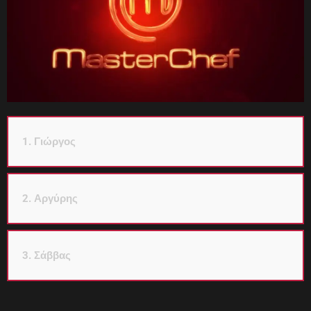
1. Γιώργος
2. Αργύρης
3. Σάββας