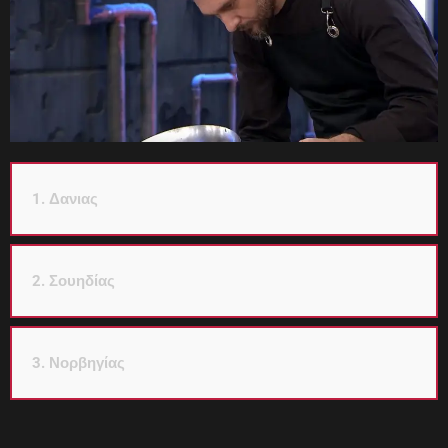
1. Δανιας
2. Σουηδίας
3. Νορβηγίας