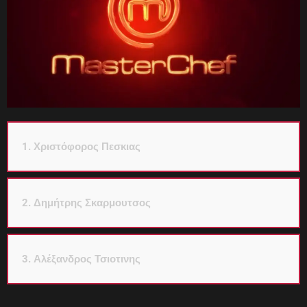
1. Χριστόφορος Πεσκιας
2. Δημήτρης Σκαρμουτσος
3. Αλέξανδρος Τσιοτινης