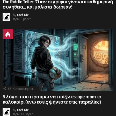
The Riddle Teller: Όταν οι γρίφοι γίνονται καθημερινή
συνήθεια… και μάλιστα δωρεάν!
by
Stef.Riz
πριν 5 μέρες
66
Κοινοποιήσεις
5 λόγοι που προτιμώ να παίζω escape room το
καλοκαίρι (ενώ εσείς ψήνεστε στις παραλίες)
by
Stef.Riz
πριν 11 μέρες