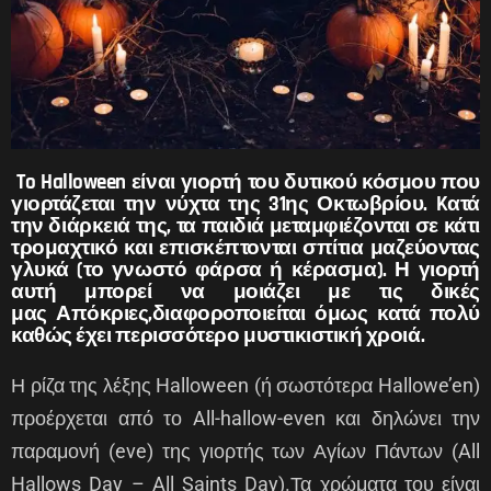
To Halloween είναι γιορτή του δυτικού κόσμου που
γιορτάζεται την νύχτα της 31ης Οκτωβρίου. Kατά
την διάρκειά της, τα παιδιά μεταμφιέζονται σε κάτι
τρομαχτικό και επισκέπτονται σπίτια μαζεύοντας
γλυκά (το γνωστό φάρσα ή κέρασμα). Η γιορτή
αυτή μπορεί να μοιάζει με τις δικές
μας Απόκριες,διαφοροποιείται όμως κατά πολύ
καθώς έχει περισσότερο μυστικιστική χροιά.
Η ρίζα της λέξης Halloween (ή σωστότερα Hallowe’en)
προέρχεται από το All-hallow-even και δηλώνει την
παραμονή (eve) της γιορτής των Αγίων Πάντων (All
Hallows Day – All Saints Day).Τα χρώματα του είναι