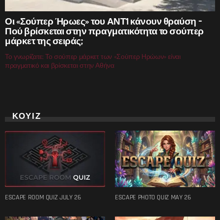
Οι «Σούπερ Ήρωες» του ΑΝΤ1 κάνουν θραύση –
Πού βρίσκεται στην πραγματικότητα το σούπερ
μάρκετ της σειράς;
Το γνωρίζατε; Το σούπερ μάρκετ των «Σούπερ Ηρώων» είναι
πραγματικό και βρίσκεται στην Αθήνα
ΚΟΥΙΖ
ESCAPE ROOM QUIZ JULY 26
ESCAPE PHOTO QUIZ MAY 26