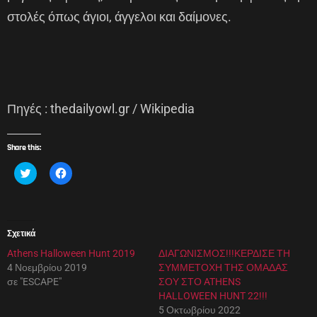
στολές όπως άγιοι, άγγελοι και δαίμονες.
Πηγές : thedailyowl.gr / Wikipedia
Share this:
Κ
Π
λ
α
ι
τ
κ
ή
γ
σ
ι
τ
α
ε
Σχετικά
κ
γ
ο
ι
Athens Halloween Hunt 2019
ι
α
ΔΙΑΓΩΝΙΣΜΟΣ!!!ΚΕΡΔΙΣΕ ΤΗ
ν
κ
4 Νοεμβρίου 2019
ΣΥΜΜΕΤΟΧΗ ΤΗΣ ΟΜΑΔΑΣ
ο
ο
π
ι
σε "ESCAPE"
ΣΟΥ ΣΤΟ ATHENS
ο
ν
HALLOWEEN HUNT 22!!!
ί
ο
η
π
5 Οκτωβρίου 2022