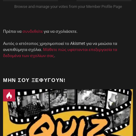
ρ
ο
Browse and manage your votes from your Member Profile Page
)
Πρέπει να
συνδεθείτε
για να σχολιάσετε.
Αυτός ο ιστότοπος χρησιμοποιεί το Akismet για να μειώσει τα
ανεπιθύμητα σχόλια.
Μάθετε πώς υφίστανται επεξεργασία τα
δεδομένα των σχολίων σας
.
ΜΗΝ ΣΟΥ ΞΕΦΎΓΟΥΝ!