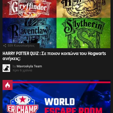
559
Κοινοποιήσεις
HARRY POTTER QUIZ : Σε ποιον κοιτώνα του Hogwarts
ανήκεις;
by
Mavroskyla Team
πριν 6 χρόνια