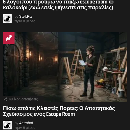
5 λόγοι που προτιμώ να παίζω escape room το
καλοκαίρι (ενώ εσείς ψήνεστε στις παραλίες)
by
Stef.Riz
πριν 8 μέρες
48
Κοινοποιήσεις
Πίσω από τις Κλειστές Πόρτες: Ο Απαιτητικός
Σχεδιασμός ενός Escape Room
by
Astrobot
πριν 6 μέρες