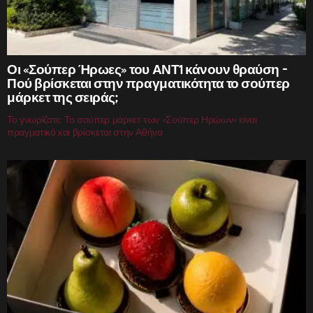
Οι «Σούπερ Ήρωες» του ΑΝΤ1 κάνουν θραύση –
Πού βρίσκεται στην πραγματικότητα το σούπερ
μάρκετ της σειράς;
Το γνωρίζατε; Το σούπερ μάρκετ των «Σούπερ Ηρώων» είναι
πραγματικό και βρίσκεται στην Αθήνα