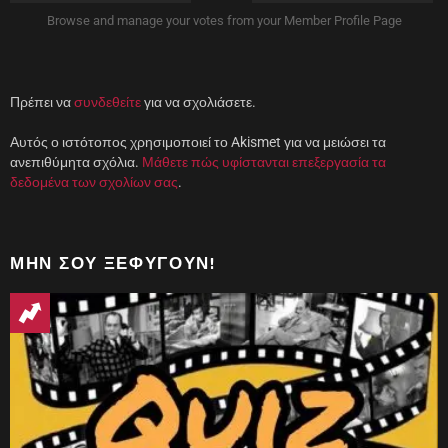
ο
)
Browse and manage your votes from your Member Profile Page
Πρέπει να
συνδεθείτε
για να σχολιάσετε.
Αυτός ο ιστότοπος χρησιμοποιεί το Akismet για να μειώσει τα
ανεπιθύμητα σχόλια.
Μάθετε πώς υφίστανται επεξεργασία τα
δεδομένα των σχολίων σας
.
ΜΗΝ ΣΟΥ ΞΕΦΎΓΟΥΝ!