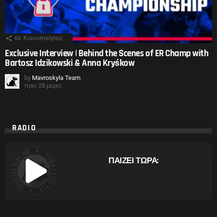
66
Κοινοποιήσεις
Exclusive Interview | Behind the Scenes of ER Champ with
Bartosz Idzikowski & Anna Kryśkow
by
Mavroskyla Team
πριν 28 μέρες
RADIO
ΠΑΙΖΕΙ ΤΩΡΑ: