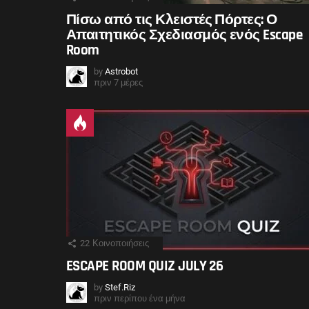
Πίσω από τις Κλειστές Πόρτες: Ο
Απαιτητικός Σχεδιασμός ενός Escape
Room
by
Astrobot
πριν 7 μέρες
22
Κοινοποιήσεις
ESCAPE ROOM QUIZ JULY 26
by
Stef.Riz
πριν περίπου ένα μήνα