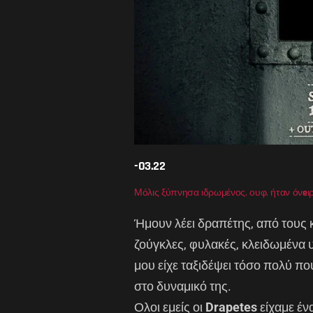
-03.22
Μόλις ξύπνησα ιδρωμένος, ουφ, ήταν όν
e
ι
Ήμουν λέει δραπέτης, από τους 
ζούγκλες, φυλακές, κλειδωμένα υ
μου είχε ταξιδέψει τόσο πολύ που
στο δυναμικό της.
Ολοι εμείς οι
Drapetes
είχαμε έν