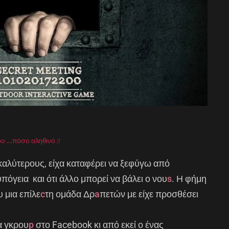
ρο ….πόσο αληθινό ;!
καλύτερους, είχα καταφέρει να ξεφύγω από
πόγεια και ότι άλλο μπορεί να βάλει ο νου
s
. Η φήμη
 μια επίλε
c
τη ομάδα Δρ
a
πετών με είχε προσθέσει
α γκρου
p
στο Facebook κι από εκεί ο ένας