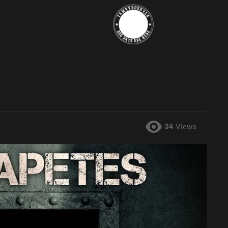
34
Views