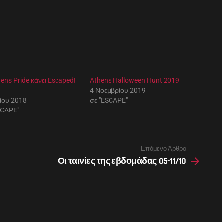
hens Pride κάνει Escaped!
Athens Halloween Hunt 2019
4 Νοεμβρίου 2019
νίου 2018
σε "ESCAPE"
SCAPE"
Επόμενο Άρθρο
Οι ταινίες της εβδομάδας 05-11/10