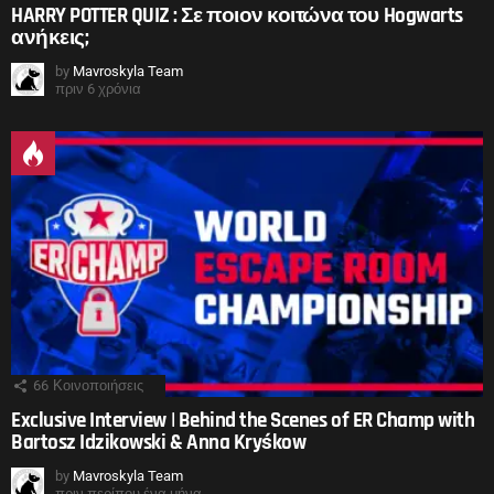
HARRY POTTER QUIZ : Σε ποιον κοιτώνα του Hogwarts
ανήκεις;
by
Mavroskyla Team
πριν 6 χρόνια
66
Κοινοποιήσεις
Exclusive Interview | Behind the Scenes of ER Champ with
Bartosz Idzikowski & Anna Kryśkow
by
Mavroskyla Team
πριν περίπου ένα μήνα