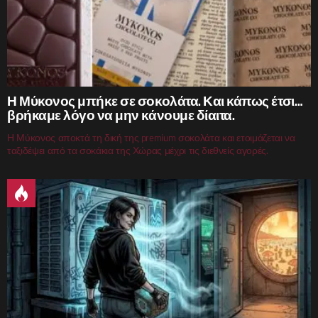
Η Μύκονος μπήκε σε σοκολάτα. Και κάπως έτσι…
βρήκαμε λόγο να μην κάνουμε δίαιτα.
Η Μύκονος αποκτά τη δική της premium σοκολάτα και ετοιμάζεται να
ταξιδέψει από τα σοκάκια της Χώρας μέχρι τις διεθνείς αγορές.