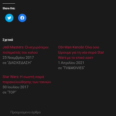
Share this:
Κ
Π
λ
α
ι
τ
κ
ή
γ
σ
ι
τ
α
ε
Σχετικά
κ
γ
ο
ι
Jedi Masters: Οι ισχυρότεροι
ι
α
Obi-Wan Kenobi: Όλα όσα
ν
κ
πολεμιστές του καλού
ξέρουμε για τη νέα σειρά Star
ο
ο
π
ι
25 Νοεμβρίου 2017
Wars με το επικό καστ
ο
ν
σε "ΔΙΑΣΚΕΔΑΣΗ"
1 Απριλίου 2021
ί
ο
η
π
σε "TV&MOVIES"
σ
ο
η
ί
Star Wars: Η σωστή σειρά
σ
η
τ
σ
παρακολούθησης των ταινιών
ο
η
30 Ιουλίου 2017
T
σ
w
τ
σε "TOP"
i
ο
t
F
t
a
e
c
r
e
(
b
See
Προηγούμενο άρθρο
Α
o