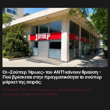
Οι «Σούπερ Ήρωες» του ΑΝΤ1 κάνουν θραύση –
Πού βρίσκεται στην πραγματικότητα το σούπερ
μάρκετ της σειράς;
Το γνωρίζατε; Το σούπερ μάρκετ των «Σούπερ Ηρώων» είναι
πραγματικό και βρίσκεται στην Αθήνα