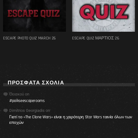
ESCAPE PHOTO QUIZ MARCH 26
ESCAPE QUIZ ΜΑΡΤΙΟΣ 26
ΠΡΌΣΦΑΤΑ ΣΧΌΛΙΑ
Θειακού
on
#paikseescaperooms
Dimitrios Georgiadis
on
Γιατί το «The Clone Wars» είναι η χειρότερη Star Wars ταινία όλων των
εποχών