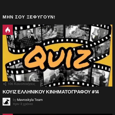
ΜΗΝ ΣΟΥ ΞΕΦΎΓΟΥΝ!
106
Κοινοποιήσεις
ΚΟΥΙΖ ΕΛΛΗΝΙΚΟΥ ΚΙΝΗΜΑΤΟΓΡΑΦΟΥ #14
by
Mavroskyla Team
πριν 3 χρόνια