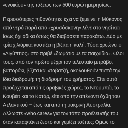
«ενοικίου» της τάξεως των 500 ευρώ ημερησίως.
Περισσότερες πιθανότητες έχει να ξεμείνει η Μύκονος
από νερό παρά από «χρυσόσκονη» λένε στο νησί και
ίσως όχι άδικα όπως θα διαβάσετε παρακάτω. Δύο με
τρία χιλιάρικα κοστίζει η βίζιτα η καλή. Τόσα χρεώνει ο
«Αιγύπτιος» στο πριβέ «δωμάτιο με τα παιχνίδια». Ολοι
τους, από τον πρώτο μέχρι τον τελευταίο μπράβο,
βαποράκι, βίζιτα και νταβατζή, ακολουθούν πιστά την
ίδια διαδρομή: τη διαδρομή του χρήματος. Είτε αυτό
προέρχεται από τις αραβικές χώρες, το Ντουμπάι, το
Κουβέιτ και το Κατάρ, είτε από την απέναντι όχθη του
Ατλαντικού – έως και από τη μακρινή Αυστραλία.
Αλλωστε «who cares» για τον τόπο προέλευσής του
όταν καταφτάνει ζεστό και γεμίζει τσέπες; Ομως το