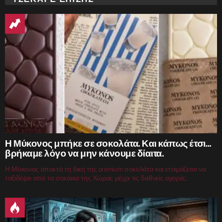
Η Μύκονος μπήκε σε σοκολάτα. Και κάπως έτσι…
βρήκαμε λόγο να μην κάνουμε δίαιτα.
Η Μύκονος αποκτά τη δική της premium σοκολάτα και ετοιμάζεται να
ταξιδέψει από τα σοκάκια της Χώρας μέχρι τις διεθνείς αγορές.