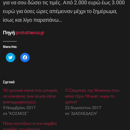
για να σου δώσει τις τιμές. Από 2.000 ευρώ έως 3.000
ευρώ για όσες ώρες απέμειναν μέχρι το ξημέρωμα,
ίσως και λίγο παραπάνω…
Πηγή:
protothema.gr
Share this:
Κ
Π
λ
α
ι
τ
κ
ή
γ
σ
ι
τ
α
ε
Σχετικά
κ
γ
ο
ι
10 τροπικά νησιά που μπορείς
ι
α
Ο Σκορπιός της Μυκόνου που
ν
κ
να νοικιάσεις (και να μην είσαι
κάνει τζίρο 18 εκατ. ευρώ το
ο
ο
π
ι
εκατομμυριούχος)
χρόνο!
ο
ν
5 Νοεμβρίου 2017
22 Αυγούστου 2017
ί
ο
η
π
σε "ΚΟΣΜΟΣ"
σε "ΔΙΑΣΚΕΔΑΣΗ"
σ
ο
η
ί
Πόσο κοστίζουν οι πιο ακριβοί
σ
η
τ
σ
καφέδες του κόσμου;