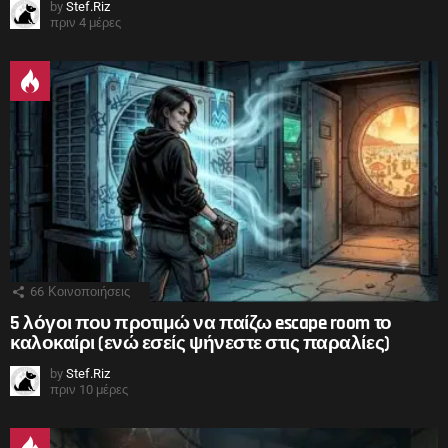
by
Stef.Riz
πριν 4 μέρες
66
Κοινοποιήσεις
5 λόγοι που προτιμώ να παίζω escape room το
καλοκαίρι (ενώ εσείς ψήνεστε στις παραλίες)
by
Stef.Riz
πριν 10 μέρες