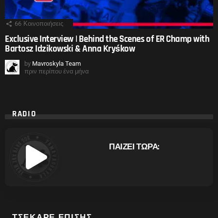
66
Κοινοποιήσεις
Exclusive Interview | Behind the Scenes of ER Champ with
Bartosz Idzikowski & Anna Kryśkow
by
Mavroskyla Team
πριν περίπου ένα μήνα
RADIO
ΠΑΙΖΕΙ ΤΩΡΑ:
ΤΣΕΚΑΡΕ ΕΠΙΣΗΣ