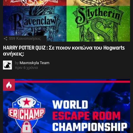
559
Κοινοποιήσεις
HARRY POTTER QUIZ : Σε ποιον κοιτώνα του Hogwarts
ανήκεις;
by
Mavroskyla Team
πριν 6 χρόνια