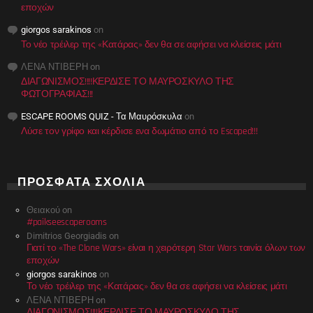
εποχών
giorgos sarakinos
on
Το νέο τρέιλερ της «Κατάρας» δεν θα σε αφήσει να κλείσεις μάτι
ΛΕΝΑ ΝΤΙΒΕΡΗ
on
ΔΙΑΓΩΝΙΣΜΟΣ!!!!ΚΕΡΔΙΣΕ ΤΟ ΜΑΥΡΟΣΚΥΛΟ ΤΗΣ
ΦΩΤΟΓΡΑΦΙΑΣ!!!
ESCAPE ROOMS QUIZ - Τα Μαυρόσκυλα
on
Λύσε τον γρίφο και κέρδισε ενα δωμάτιο από το Escaped!!!
ΠΡΌΣΦΑΤΑ ΣΧΌΛΙΑ
Θειακού
on
#paikseescaperooms
Dimitrios Georgiadis
on
Γιατί το «The Clone Wars» είναι η χειρότερη Star Wars ταινία όλων των
εποχών
giorgos sarakinos
on
Το νέο τρέιλερ της «Κατάρας» δεν θα σε αφήσει να κλείσεις μάτι
ΛΕΝΑ ΝΤΙΒΕΡΗ
on
ΔΙΑΓΩΝΙΣΜΟΣ!!!!ΚΕΡΔΙΣΕ ΤΟ ΜΑΥΡΟΣΚΥΛΟ ΤΗΣ