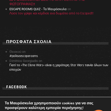
ΦΩΤΟΓΡΑΦΙΑΣ!!!
ESCAPE ROOMS QUIZ - Τα Μαυρόσκυλα
on
Λύσε τον γρίφο και κέρδισε ενα δωμάτιο από το Escaped!!!
ΠΡΌΣΦΑΤΑ ΣΧΌΛΙΑ
Θειακού
on
#paikseescaperooms
Dimitrios Georgiadis
on
Γιατί το «The Clone Wars» είναι η χειρότερη Star Wars ταινία όλων των
εποχών
FACEBOOK
Τα Μαυρόσκυλα χρησιμοποιούν cookies για να σας
προσφέρουν καλύτερη εμπειρία περιήγησης!