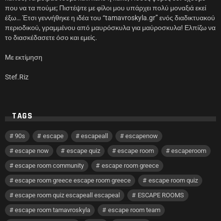
που να τα πούμε; Πιστέψτε με φίλοι μου υπάρχει πολύ μοναξιά εκεί
έξω… Έτσι γεννήθηκε η ιδέα του “tamavroskyla.gr” ενός διαδικτυακού
περιοδικού, γραμμένου από μαυρόσκυλα για μαύροσκυλα! Ελπίζω να
το διασκέδασετε όσο και εμείς.
Mε εκτίμηση
Stef.Riz
TAGS
90s
escape
escapeall
escapenow
escape now
escape quiz
escape room
escaperoom
escape room community
escape room greece
escape room greece escape room greece
escape room quiz
escape room quiz escapeall escapeal
ESCAPE ROOMS
escape room tamavroskyla
escape room team