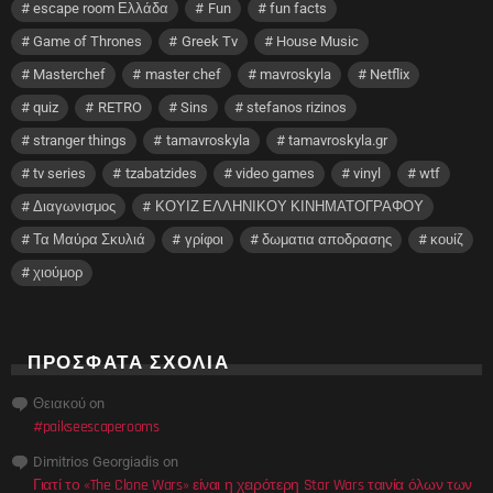
escape room Ελλάδα
Fun
fun facts
Game of Thrones
Greek Tv
House Music
Masterchef
master chef
mavroskyla
Netflix
quiz
RETRO
Sins
stefanos rizinos
stranger things
tamavroskyla
tamavroskyla.gr
tv series
tzabatzides
video games
vinyl
wtf
Διαγωνισμος
ΚΟΥΙΖ ΕΛΛΗΝΙΚΟΥ ΚΙΝΗΜΑΤΟΓΡΑΦΟΥ
Τα Μαύρα Σκυλιά
γρίφοι
δωματια αποδρασης
κουίζ
χιούμορ
ΠΡΌΣΦΑΤΑ ΣΧΌΛΙΑ
Θειακού
on
#paikseescaperooms
Dimitrios Georgiadis
on
Γιατί το «The Clone Wars» είναι η χειρότερη Star Wars ταινία όλων των