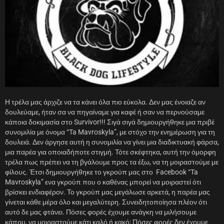
Η τρέλα μας άρχιζε να τα κάνει όλα πιο εύκολα. Δεν μας ένοιαζε αν
δουλεύαμε, ήταν σα να πηγαίναμε για καφέ ή σαν να περνούσαμε
κάποια δοκιμασία στο Survivor!!! Σιγά σιγά δημιουργήθηκε μια πριβέ
συνομιλία με όνομα “Ta Mavroskyla”, με στόχο την ενημέρωση για τη
δουλειά. Δεν άργησε αυτή η συνομιλία να γίνει μια διαδικτυακή φάρσα,
μια παρέα για οποιαδήποτε στιγμή. Τότε σκέφτηκα, αυτή την όμορφη
τρέλα πως πρέπει να τη βγάλουμε προς τα έξω, να τη μοιραστούμε με
φίλους. Έτσι δημιουργήθηκε το γκρούπ μας στο Facebook “Ta
Mavroskyla” ενα γκρούπ που ο καθένας μπορεί να μοιραστεί ότι
βρίσκει ενδιαφέρον. Το γκρούπ μας μεγάλωσε αρκετά, η παρέα μας
γίνεται κάθε μέρα όλο και μεγαλύτερη. Συνειδητοποίησα πλέον ότι
αυτό δε μας φτάνει. Πόσες φορές έχουμε ανάγκη να μιλήσουμε
κάπου, να μοιραστούμε κάτι καλό ή κακό; Πόσες φορές δεν έχουμε