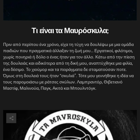
Τι είναι τα Μαυρόσκυλα;
Πριν από περίπου ένα χρόνο, είχα τη τύχη να δουλέψω με μια ομάδα
παιδιών που πραγματικά άλλαξαν τη ζωή μου… Εργατικοί, φιλότιμοι,
χωρίς πονηριά ή δόλο ο ένας ήταν για τον άλλο. Κάτω από την πίεση
της δουλειάς και ειδικότερα από τη δική μου, αναπτύχθηκε μια φιλία,
ένα δέσιμο. Το χιούμορ και τα πειράγματα δε σταματούσαν ποτε.
Όμως στη δουλειά τους ήταν “σκυλιά”. Τότε μου γεννήθηκε η ιδέα να
τους παρομοιάσω με ράτσες σκύλων. Λαμπραντόρ, Θιβετιανό
Μαστίφ, Μαλινούα, Παγκ, Ακιτά και Μπουλντόγκ.