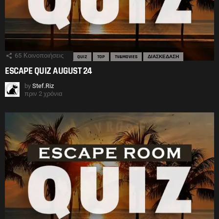
65
Κοινοποιήσεις
QUIZ
TOP
TV&MOVIES
ΔΙΑΣΚΕΔΑΣΗ
ESCAPE QUIZ AUGUST 24
by
Stef.Riz
πριν 2 χρόνια