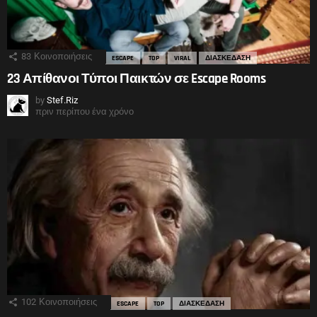
83
Κοινοποιήσεις
ESCAPE
TOP
VIRAL
ΔΙΑΣΚΕΔΑΣΗ
23 Απίθανοι Τύποι Παικτών σε Escape Rooms
by
Stef.Riz
πριν περίπου ένα χρόνο
102
Κοινοποιήσεις
ESCAPE
TOP
ΔΙΑΣΚΕΔΑΣΗ