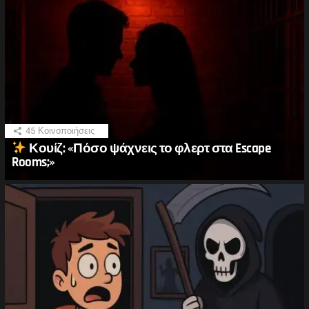
45
Κοινοποιήσεις
Κουίζ: «Πόσο ψάχνεις το φλερτ στα Escape
Rooms;»