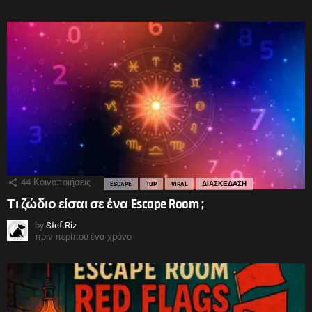
44
Κοινοποιήσεις
ESCAPE
TOP
VIRAL
ΔΙΑΣΚΕΔΑΣΗ
Τι ζώδιο είσαι σε ένα Escape Room ;
by
Stef.Riz
πριν περίπου ένα χρόνο