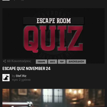
63
Κοινοποιήσεις
ESCAPE
QUIZ
TOP
ΔΙΑΣΚΕΔΑΣΗ
ESCAPE QUIZ NOVEMBER 24
by
Stef.Riz
πριν 2 χρόνια