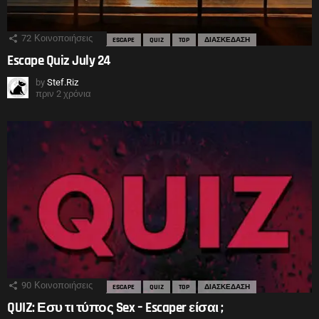
72
Κοινοποιήσεις
ESCAPE
QUIZ
TOP
ΔΙΑΣΚΕΔΑΣΗ
Escape Quiz July 24
by
Stef.Riz
πριν 2 χρόνια
90
Κοινοποιήσεις
ESCAPE
QUIZ
TOP
ΔΙΑΣΚΕΔΑΣΗ
QUIZ: Εσυ τι τύπος Sex – Escaper είσαι ;