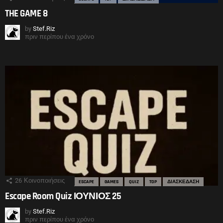
THE GAME 8
by
Stef.Riz
πριν περίπου ένα χρόνο
26
Κοινοποιήσεις
ESCAPE
GAMES
QUIZ
TOP
ΔΙΑΣΚΕΔΑΣΗ
Escape Room Quiz ΙΟΥΝΙΟΣ 25
by
Stef.Riz
πριν περίπου ένα χρόνο