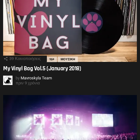
39
Κοινοποιήσεις
TOP
ΜΟΥΣΙΚΗ
My Vinyl Bag Vol.5 (January 2018)
by
Mavroskyla Team
πριν 9 χρόνια