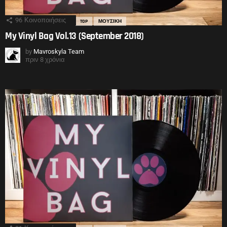
96
Κοινοποιήσεις
TOP
ΜΟΥΣΙΚΗ
My Vinyl Bag Vol.13 (September 2018)
by
Mavroskyla Team
πριν 8 χρόνια