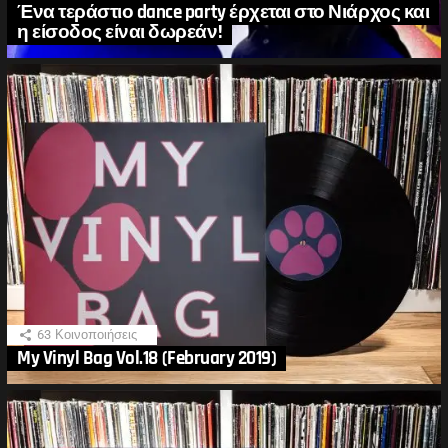
Ένα τεράστιο dance party έρχεται στο Νιάρχος και
η είσοδος είναι δωρεάν!
63
Κοινοποιήσεις
My Vinyl Bag Vol.18 (February 2019)