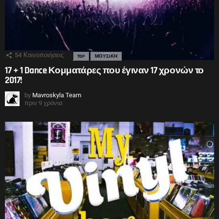
54
Κοινοποιήσεις
TOP
ΜΟΥΣΙΚΗ
17 + 1 Dance Κομματάρες που έγιναν 17 χρονών το
2017!
by
Mavroskyla Team
πριν 9 χρόνια