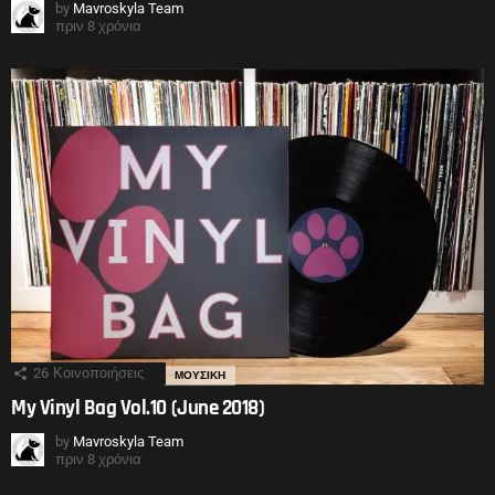
by
Mavroskyla Team
πριν 8 χρόνια
26
Κοινοποιήσεις
ΜΟΥΣΙΚΗ
My Vinyl Bag Vol.10 (June 2018)
by
Mavroskyla Team
πριν 8 χρόνια