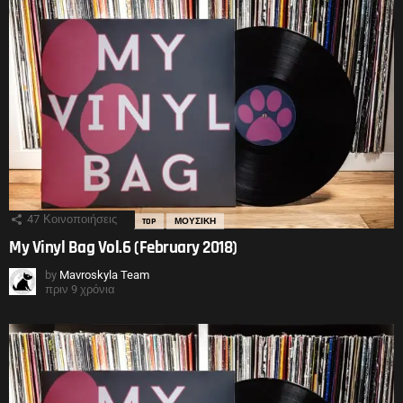
47
Κοινοποιήσεις
TOP
ΜΟΥΣΙΚΗ
My Vinyl Bag Vol.6 (February 2018)
by
Mavroskyla Team
πριν 9 χρόνια