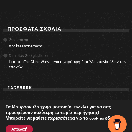
ΠΡΌΣΦΑΤΑ ΣΧΌΛΙΑ
Θειακού
on
#paikseescaperooms
Dimitrios Georgiadis
on
Γιατί το «The Clone Wars» είναι η χειρότερη Star Wars ταινία όλων των
εποχών
FACEBOOK
Τα Μαυρόσκυλα χρησιμοποιούν cookies για να σας
προσφέρουν καλύτερη εμπειρία περιήγησης!
Μπορείτε να μάθετε περισσότερα για τα cookies
εδώ
.
© 2017 - 2021 Ta Mavroskyla.
Αποδοχή
ΕΠΙΚΟΙΝΩΝΙΑ
ΤΙ ΕΙΝΑΙ ΤΑ ΜΑΥΡΟΣΚΥΛΑ
ΟΡΟΙ ΧΡΗΣΗΣ