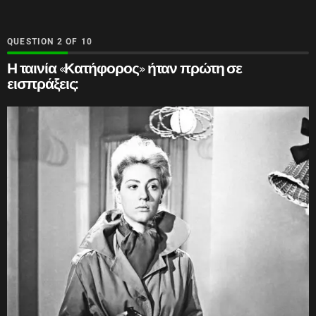
QUESTION
OF
10
Η ταινία «Κατήφορος» ήταν πρώτη σε
εισπράξεις: