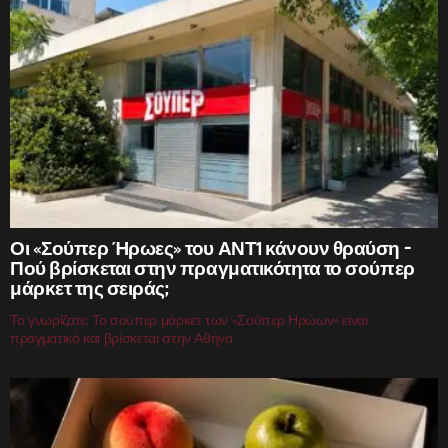
Οι «Σούπερ Ήρωες» του ΑΝΤ1 κάνουν θραύση –
Πού βρίσκεται στην πραγματικότητα το σούπερ
μάρκετ της σειράς;
Το γνωρίζατε; Το σούπερ μάρκετ των «Σούπερ Ηρώων» είναι
πραγματικό και βρίσκεται στην Αθήνα