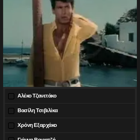
Αλέκο Τζανετάκο
Βασίλη Τσιβιλίκα
Χρόνη Εξαρχάκο
Γιάννη Βογιατζή