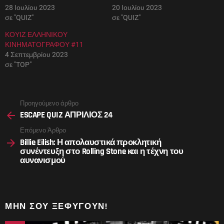
28 Ιουλίου 2023
20 Ιουλίου 2023
σε "QUIZ"
σε "QUIZ"
ΚΟΥΙΖ ΕΛΛΗΝΙΚΟΥ
ΚΙΝΗΜΑΤΟΓΡΑΦΟΥ #11
4 Σεπτεμβρίου 2023
σε "TOP"
See
Προηγούμενο άρθρο
more
ESCAPE QUIZ ΑΠΡΙΛΙΟΣ 24
Επόμενο Άρθρο
Billie Eilish: Η απολαυστικά προκλητική
συνέντευξη στο Rolling Stone και η τέχνη του
αυνανισμού
ΜΗΝ ΣΟΥ ΞΕΦΎΓΟΥΝ!