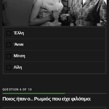
Έλλη
‘Αννα
Μίτση
Λίλη
QUESTION
OF
10
Ποιος ήταν ο… Ρωμιός που είχε φιλότιμο;