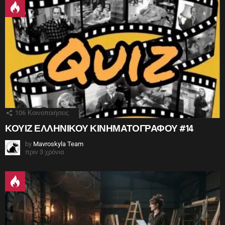
106
Κοινοποιήσεις
ΚΟΥΙΖ ΕΛΛΗΝΙΚΟΥ ΚΙΝΗΜΑΤΟΓΡΑΦΟΥ #14
by
Mavroskyla Team
πριν 3 χρόνια