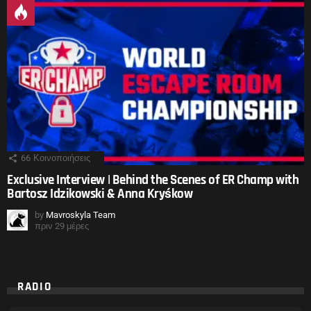
66
Κοινοποιήσεις
Exclusive Interview | Behind the Scenes of ER Champ with
Bartosz Idzikowski & Anna Kryśkow
by
Mavroskyla Team
πριν 29 μέρες
RADIO