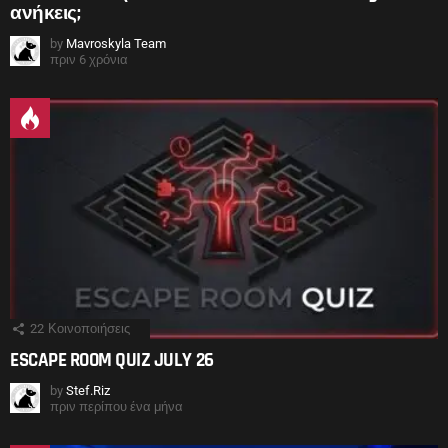
ανήκεις;
by
Mavroskyla Team
πριν 6 χρόνια
22
Κοινοποιήσεις
ESCAPE ROOM QUIZ JULY 26
by
Stef.Riz
πριν περίπου ένα μήνα