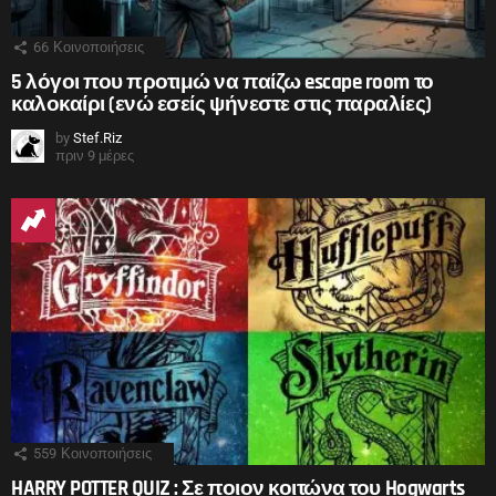
66
Κοινοποιήσεις
5 λόγοι που προτιμώ να παίζω escape room το
καλοκαίρι (ενώ εσείς ψήνεστε στις παραλίες)
by
Stef.Riz
πριν 9 μέρες
559
Κοινοποιήσεις
HARRY POTTER QUIZ : Σε ποιον κοιτώνα του Hogwarts