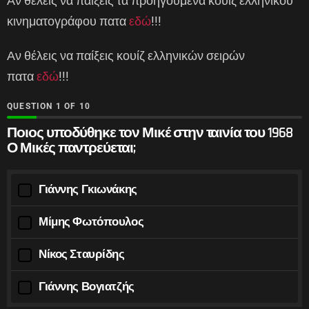
Αν θέλεις να παίξεις τα προηγούμενα κουίζ ελληνικού
κινηματογράφου πατα
εδώ
!!!
Αν θέλεις να παίξεις κουίζ ελληνικών σειρών
πατα
εδώ
!!!
QUESTION
OF
10
Ποιος υποδύθηκε τον Μικέ στην ταινία του 1968
Ο Μικές παντρεύεται;
Γιάννης Γκιωνάκης
Μίμης Φωτόπουλος
Νίκος Σταυρίδης
Γιάννης Βογιατζής