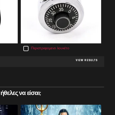
Περιστρεφομενο λουκέτο
VIEW RESULTS
θελες να είσαι;