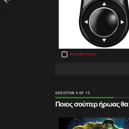
όπιες
Κατευθύνσεων
QUESTION
OF
13
Ποιος σούπερ ήρωας θα ή