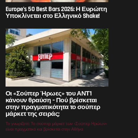
Europe’s 50 Best Bars 2026: Η Ευρώπη
Υποκλίνεται στο Ελληνικό Shake!
Οι «Σούπερ Ήρωες» του ΑΝΤ1
κάνουν θραύση – Πού βρίσκεται
στην πραγματικότητα το σούπερ
μάρκετ της σειράς;
Το γνωρίζατε; Το σούπερ μάρκετ των «Σούπερ Ηρώων»
είναι πραγματικό και βρίσκεται στην Αθήνα