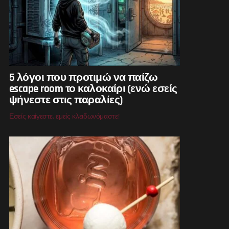
5 λόγοι που προτιμώ να παίζω
escape room το καλοκαίρι (ενώ εσείς
ψήνεστε στις παραλίες)
Εσείς καίγεστε, εμείς κλειδωνόμαστε!