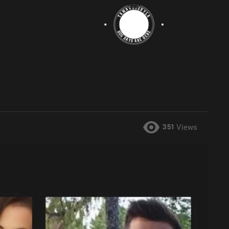
351
Views