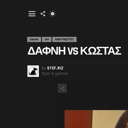
FOLLOW
SWITCH
US
SKIN
Menu
ESCAPE
TOP
ΑΝΑΓΝΩΣΤΕΣ
ΔΑΦΝΗ VS ΚΩΣΤΑΣ
by
STEF.RIZ
πριν 6 χρόνια