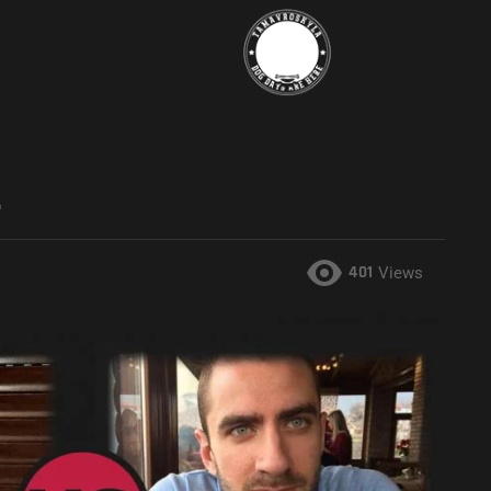
401
Views