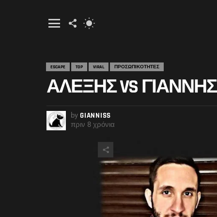
FOLLOW
SWITCH
US
SKIN
Menu
ESCAPE
TOP
VIRAL
ΠΡΟΣΩΠΙΚΟΤΗΤΕΣ
ΑΛΈΞΗΣ VS ΓΙΆΝΝΗΣ
by
GIANNISS
πριν 8 χρόνια