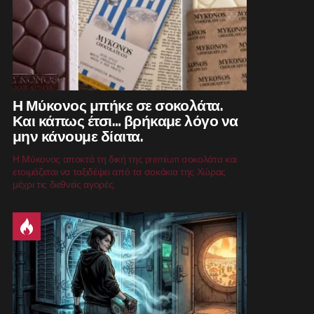
Η Μύκονος μπήκε σε σοκολάτα.
Και κάπως έτσι… βρήκαμε λόγο να
μην κάνουμε δίαιτα.
Η Μύκονος αποκτά τη δική της premium σοκολάτα και
ετοιμάζεται να ταξιδέψει από τα σοκάκια της Χώρας
μέχρι τις διεθνείς αγορές.