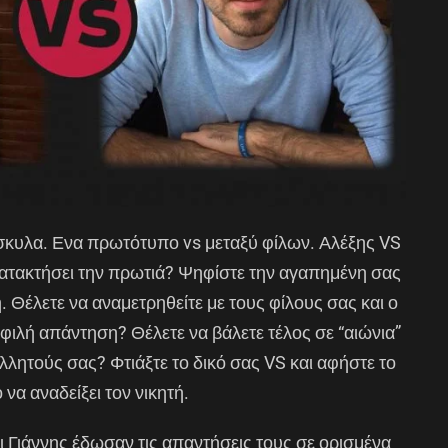
σκυλα. Ενα πρωτότυπο vs μεταξύ φίλων. Αλέξης VS
κατακτήσει την πρωτιά? Ψηφίστε την αγαπημένη σας
ή. Θέλετε να αναμετρηθείτε με τους φίλους σας και ο
οφιλή απάντηση? Θέλετε να βάλετε τέλος σε “αιώνια”
λλητούς σας? Φτιάξτε το δικό σας VS και αφήστε το
 να αναδείξει τον νικητή.
ι Γιάννης έδωσαν τις απαντήσεις τους σε ορισμένα