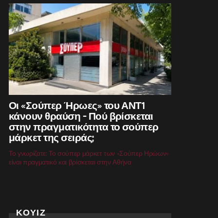
Οι «Σούπερ Ήρωες» του ΑΝΤ1
κάνουν θραύση – Πού βρίσκεται
στην πραγματικότητα το σούπερ
μάρκετ της σειράς;
Το γνωρίζατε; Το σούπερ μάρκετ των «Σούπερ Ηρώων»
είναι πραγματικό και βρίσκεται στην Αθήνα
ΚΟΥΙΖ