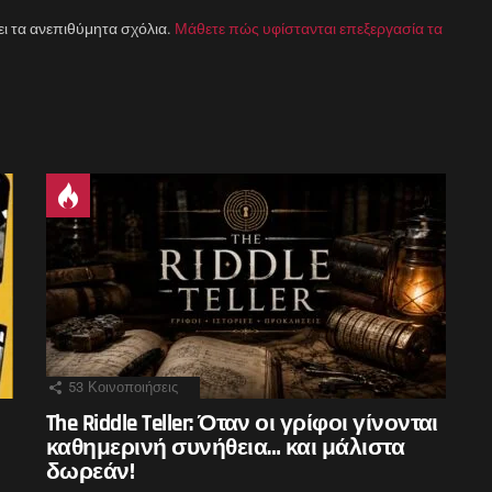
ει τα ανεπιθύμητα σχόλια.
Μάθετε πώς υφίστανται επεξεργασία τα
53
Κοινοποιήσεις
The Riddle Teller: Όταν οι γρίφοι γίνονται
καθημερινή συνήθεια… και μάλιστα
δωρεάν!