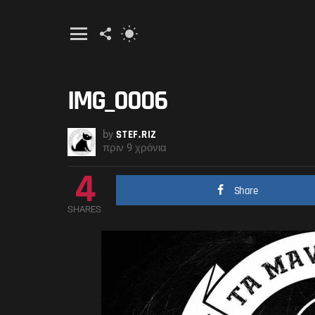
FOLLOW
SWITCH
US
SKIN
Menu
IMG_0006
by
STEF.RIZ
πριν 9 χρόνια
4
Share
SHARES