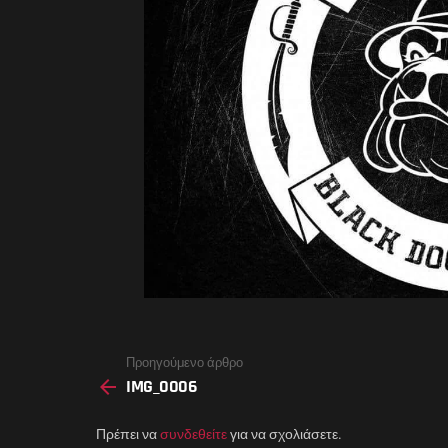
See
Προηγούμενο άρθρο
more
IMG_0006
Πρέπει να
συνδεθείτε
για να σχολιάσετε.