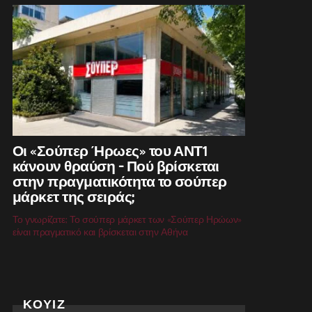
Οι «Σούπερ Ήρωες» του ΑΝΤ1
κάνουν θραύση – Πού βρίσκεται
στην πραγματικότητα το σούπερ
μάρκετ της σειράς;
Το γνωρίζατε; Το σούπερ μάρκετ των «Σούπερ Ηρώων»
είναι πραγματικό και βρίσκεται στην Αθήνα
ΚΟΥΙΖ