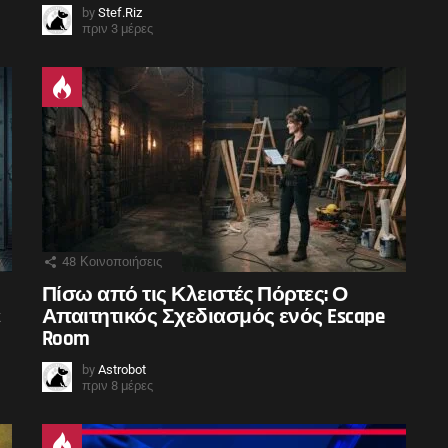
by
Stef.Riz
πριν 3 μέρες
48
Κοινοποιήσεις
Πίσω από τις Κλειστές Πόρτες: Ο
ε
Απαιτητικός Σχεδιασμός ενός Escape
Room
by
Astrobot
πριν 8 μέρες