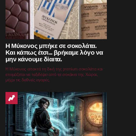
Η Μύκονος μπήκε σε σοκολάτα.
Και κάπως έτσι… βρήκαμε λόγο να
μην κάνουμε δίαιτα.
Η Μύκονος αποκτά τη δική της premium σοκολάτα και
ετοιμάζεται να ταξιδέψει από τα σοκάκια της Χώρας
μέχρι τις διεθνείς αγορές.