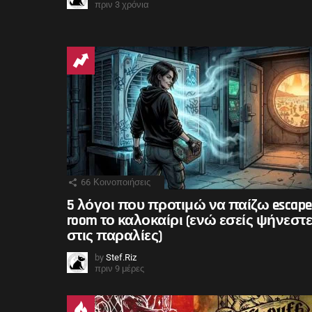
πριν 3 χρόνια
66
Κοινοποιήσεις
5 λόγοι που προτιμώ να παίζω escape
room το καλοκαίρι (ενώ εσείς ψήνεστ
στις παραλίες)
by
Stef.Riz
πριν 9 μέρες