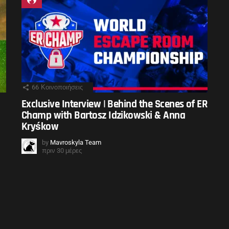
66
Κοινοποιήσεις
Exclusive Interview | Behind the Scenes of ER
Champ with Bartosz Idzikowski & Anna
Kryśkow
by
Mavroskyla Team
πριν 30 μέρες