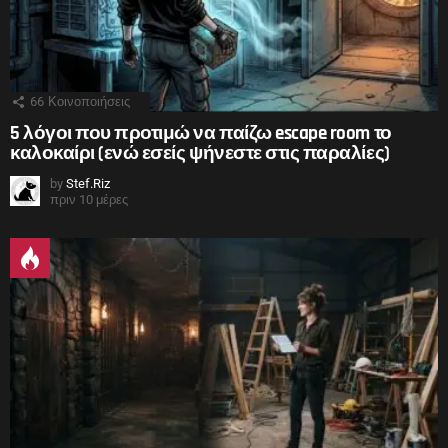
66
Κοινοποιήσεις
5 λόγοι που προτιμώ να παίζω escape room το
καλοκαίρι (ενώ εσείς ψήνεστε στις παραλίες)
by
Stef.Riz
πριν 10 μέρες