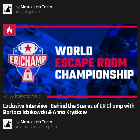
by
Mavroskyla Team
πριν 6 χρόνια
66
Κοινοποιήσεις
Exclusive Interview | Behind the Scenes of ER Champ with
Bartosz Idzikowski & Anna Kryśkow
by
Mavroskyla Team
πριν περίπου ένα μήνα