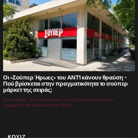
Οι «Σούπερ Ήρωες» του ΑΝΤ1 κάνουν θραύση –
Πού βρίσκεται στην πραγματικότητα το σούπερ
μάρκετ της σειράς;
Το γνωρίζατε; Το σούπερ μάρκετ των «Σούπερ Ηρώων» είναι
πραγματικό και βρίσκεται στην Αθήνα
ΚΟΥΙΖ