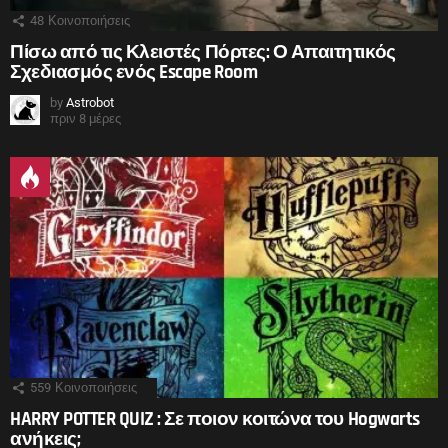
48
Κοινοποιήσεις
Πίσω από τις Κλειστές Πόρτες: Ο Απαιτητικός
Σχεδιασμός ενός Escape Room
by
Astrobot
πριν 8 μέρες
559
Κοινοποιήσεις
HARRY POTTER QUIZ : Σε ποιον κοιτώνα του Hogwarts
ανήκεις;