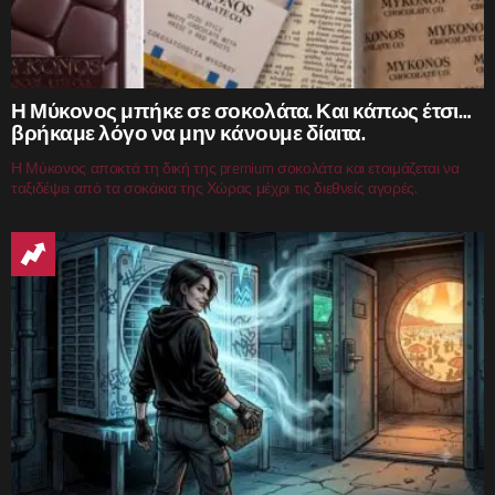
Η Μύκονος μπήκε σε σοκολάτα. Και κάπως έτσι…
βρήκαμε λόγο να μην κάνουμε δίαιτα.
Η Μύκονος αποκτά τη δική της premium σοκολάτα και ετοιμάζεται να
ταξιδέψει από τα σοκάκια της Χώρας μέχρι τις διεθνείς αγορές.