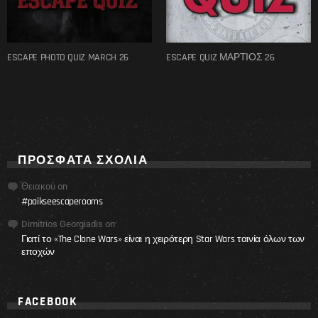
ESCAPE PHOTO QUIZ MARCH 26
ESCAPE QUIZ ΜΑΡΤΙΟΣ 26
ΠΡΌΣΦΑΤΑ ΣΧΌΛΙΑ
Θειακού
on
#paikseescaperooms
Dimitrios Georgiadis
on
Γιατί το «The Clone Wars» είναι η χειρότερη Star Wars ταινία όλων των
εποχών
FACEBOOK