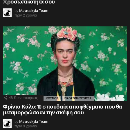
προσωπικότητά σου
by
Mavroskyla Team
πριν 2 χρόνια
48
Κοινοποιήσεις
ΚΟΣΜΟΣ
ΠΡΟΣΩΠΙΚΟΤΗΤΕΣ
Φρίντα Κάλο: 10 σπουδαία αποφθέγματα που θα
μεταμορφώσουν την σκέψη σου
by
Mavroskyla Team
πριν 3 χρόνια