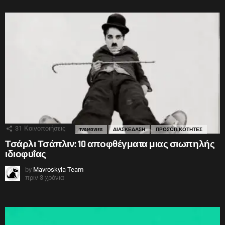
31
Κοινοποιήσεις
TV&MOVIES
ΔΙΑΣΚΕΔΑΣΗ
ΠΡΟΣΩΠΙΚΟΤΗΤΕΣ
Τσάρλι Τσάπλιν: 10 αποφθέγματα μιας σιωπηλής
ιδιοφυΐας
by
Mavroskyla Team
πριν 3 χρόνια