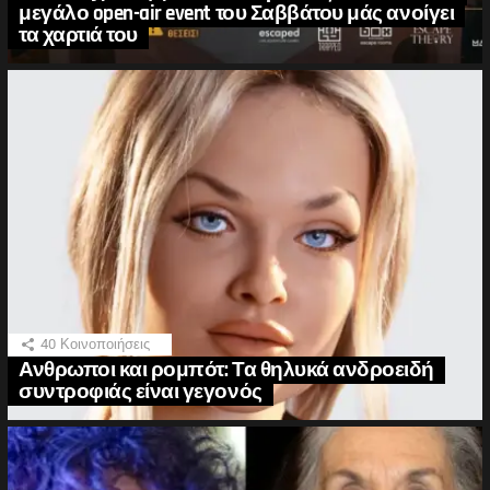
μεγάλο open-air event του Σαββάτου μάς ανοίγει
τα χαρτιά του
40
Κοινοποιήσεις
Ανθρωποι και ρομπότ: Τα θηλυκά ανδροειδή
συντροφιάς είναι γεγονός