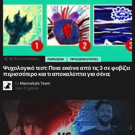
66
Κοινοποιήσεις
ΠΑΡΑΞΕΝΑ
ΠΡΟΣΩΠΙΚΟΤΗΤΕΣ
Ψυχολογικό τεστ: Ποια εικόνα από τις 3 σε φοβίζει
περισσότερο και τι αποκαλύπτει για σένα;
by
Mavroskyla Team
πριν 3 χρόνια