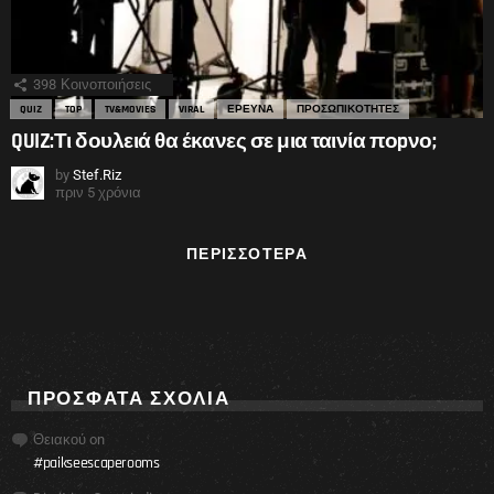
398
Κοινοποιήσεις
QUIZ
TOP
TV&MOVIES
VIRAL
ΕΡΕΥΝΑ
ΠΡΟΣΩΠΙΚΟΤΗΤΕΣ
QUIZ:Τι δουλειά θα έκανες σε μια ταινία ποpνο;
by
Stef.Riz
πριν 5 χρόνια
ΠΕΡΙΣΣΌΤΕΡΑ
ΠΡΌΣΦΑΤΑ ΣΧΌΛΙΑ
Θειακού
on
#paikseescaperooms