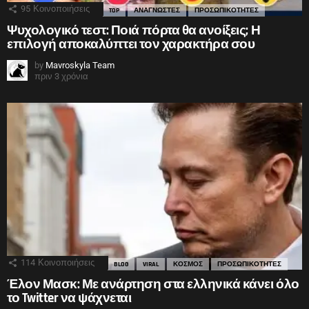
95
Κοινοποιήσεις
TOP
ΑΝΑΓΝΩΣΤΕΣ
ΠΡΟΣΩΠΙΚΟΤΗΤΕΣ
Ψυχολογικό τεστ: Ποιά πόρτα θα ανοίξεις; Η
επιλογή αποκαλύπτει τον χαρακτήρα σου
by
Mavroskyla Team
πριν 3 χρόνια
114
Κοινοποιήσεις
BLOG
VIRAL
ΚΟΣΜΟΣ
ΠΡΟΣΩΠΙΚΟΤΗΤΕΣ
Έλον Μασκ: Με ανάρτηση στα ελληνικά κάνει όλο
το Twitter να ψάχνεται