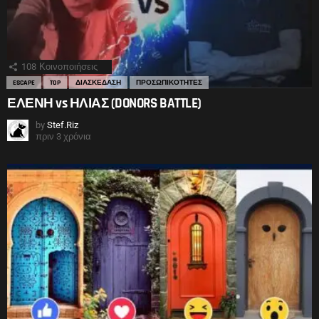
108
Κοινοποιήσεις
ESCAPE
TOP
ΔΙΑΣΚΕΔΑΣΗ
ΠΡΟΣΩΠΙΚΟΤΗΤΕΣ
ΕΛΕΝΗ vs ΗΛΙΑΣ (DONORS BATTLE)
by
Stef.Riz
πριν 3 χρόνια