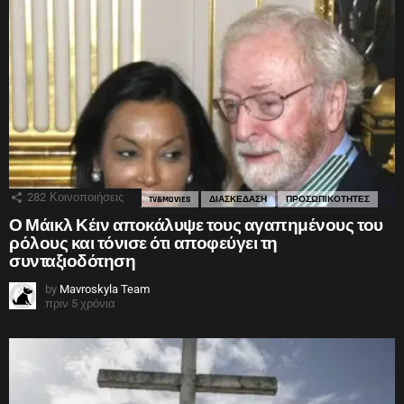
282
Κοινοποιήσεις
TV&MOVIES
ΔΙΑΣΚΕΔΑΣΗ
ΠΡΟΣΩΠΙΚΟΤΗΤΕΣ
Ο Μάικλ Κέιν αποκάλυψε τους αγαπημένους του
ρόλους και τόνισε ότι αποφεύγει τη
συνταξιοδότηση
by
Mavroskyla Team
πριν 5 χρόνια