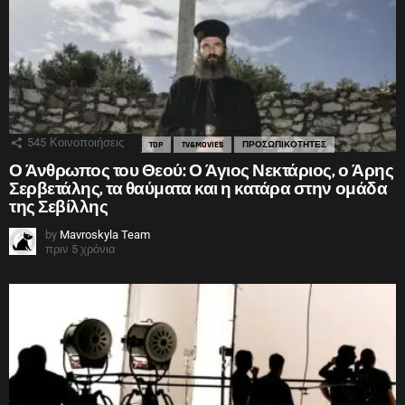
545
Κοινοποιήσεις
TOP
TV&MOVIES
ΠΡΟΣΩΠΙΚΟΤΗΤΕΣ
Ο Άνθρωπος του Θεού: Ο Άγιος Νεκτάριος, ο Άρης
Σερβετάλης, τα θαύματα και η κατάρα στην ομάδα
της Σεβίλλης
by
Mavroskyla Team
πριν 5 χρόνια