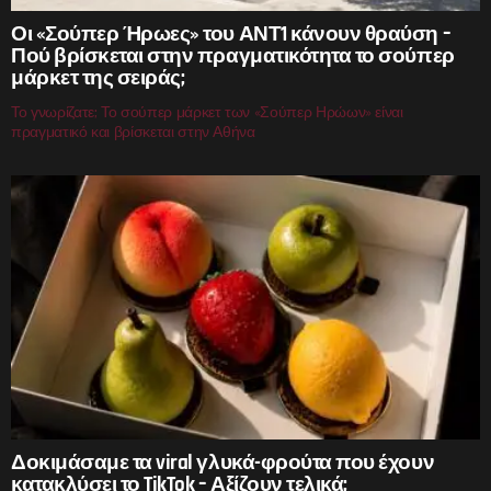
Οι «Σούπερ Ήρωες» του ΑΝΤ1 κάνουν θραύση –
Πού βρίσκεται στην πραγματικότητα το σούπερ
μάρκετ της σειράς;
Το γνωρίζατε; Το σούπερ μάρκετ των «Σούπερ Ηρώων» είναι
πραγματικό και βρίσκεται στην Αθήνα
Δοκιμάσαμε τα viral γλυκά-φρούτα που έχουν
κατακλύσει το TikTok – Αξίζουν τελικά;