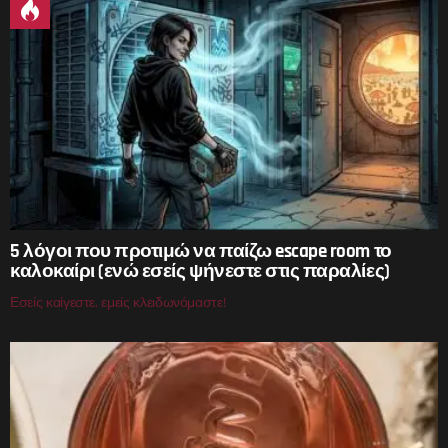
5 λόγοι που προτιμώ να παίζω escape room το
καλοκαίρι (ενώ εσείς ψήνεστε στις παραλίες)
Εσείς καίγεστε, εμείς κλειδωνόμαστε!