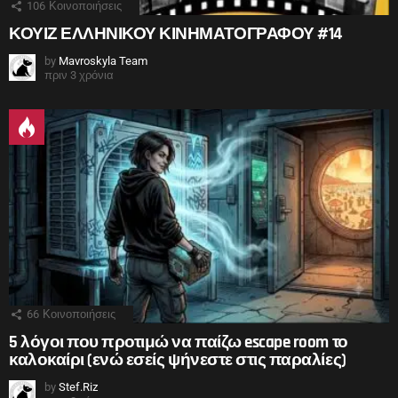
106
Κοινοποιήσεις
ΚΟΥΙΖ ΕΛΛΗΝΙΚΟΥ ΚΙΝΗΜΑΤΟΓΡΑΦΟΥ #14
by
Mavroskyla Team
πριν 3 χρόνια
66
Κοινοποιήσεις
5 λόγοι που προτιμώ να παίζω escape room το
καλοκαίρι (ενώ εσείς ψήνεστε στις παραλίες)
by
Stef.Riz