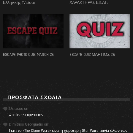
Ελληνικής TV είσαι;
ΧΑΡΑΚΤΗΡΑΣ ΕΙΣΑΙ ;
ESCAPE PHOTO QUIZ MARCH 26
ESCAPE QUIZ ΜΑΡΤΙΟΣ 26
ΠΡΌΣΦΑΤΑ ΣΧΌΛΙΑ
Θειακού
on
#paikseescaperooms
Dimitrios Georgiadis
on
Γιατί το «The Clone Wars» είναι η χειρότερη Star Wars ταινία όλων των