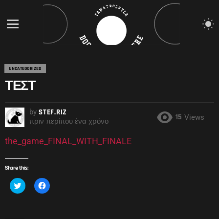
S
S
Menu
UNCATEGORIZED
ΤΕΣΤ
by
STEF.RIZ
15
Views
πριν περίπου ένα χρόνο
the_game_FINAL_WITH_FINALE
Share this:
Κ
Π
λ
α
ι
τ
κ
ή
γ
σ
ι
τ