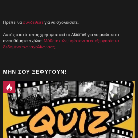
υ
ρ
ο
)
Πρέπει να
συνδεθείτε
για να σχολιάσετε.
Αυτός ο ιστότοπος χρησιμοποιεί το Akismet για να μειώσει τα
ανεπιθύμητα σχόλια.
Μάθετε πώς υφίστανται επεξεργασία τα
δεδομένα των σχολίων σας
.
ΜΗΝ ΣΟΥ ΞΕΦΎΓΟΥΝ!