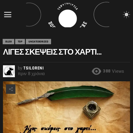
S
S
Menu
BLOG
TOP
UNCATEGORIZED
ΛΊΓΕΣ ΣΚΈΨΕΙΣ ΣΤΟ ΧΑΡΤΊ…
by
TSILORENI
388
Views
πριν 8 χρόνια