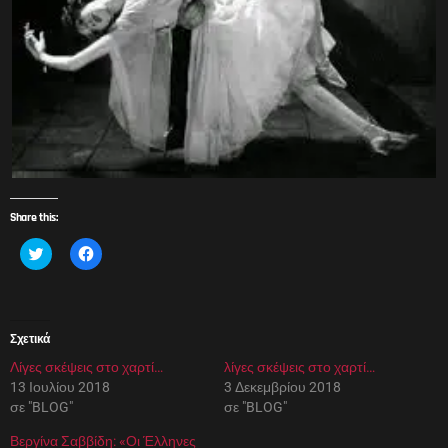
Share this:
Κ
Π
λ
α
ι
τ
κ
ή
γ
σ
ι
τ
α
ε
Σχετικά
κ
γ
ο
ι
Λίγες σκέψεις στο χαρτί…
ι
α
λίγες σκέψεις στο χαρτί…
ν
κ
13 Ιουλίου 2018
3 Δεκεμβρίου 2018
ο
ο
π
ι
σε "BLOG"
σε "BLOG"
ο
ν
ί
ο
Βεργίνα Σαββίδη: «Οι Έλληνες
η
π