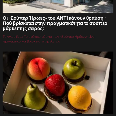
Οι «Σούπερ Ήρωες» του ΑΝΤ1 κάνουν θραύση –
Πού βρίσκεται στην πραγματικότητα το σούπερ
μάρκετ της σειράς;
Το γνωρίζατε; Το σούπερ μάρκετ των «Σούπερ Ηρώων» είναι
πραγματικό και βρίσκεται στην Αθήνα