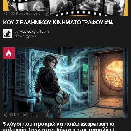
106
Κοινοποιήσεις
ΚΟΥΙΖ ΕΛΛΗΝΙΚΟΥ ΚΙΝΗΜΑΤΟΓΡΑΦΟΥ #14
by
Mavroskyla Team
πριν 3 χρόνια
66
Κοινοποιήσεις
5 λόγοι που προτιμώ να παίζω escape room το
καλοκαίρι (ενώ εσείς ψήνεστε στις παραλίες)