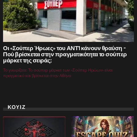
Οι «Σούπερ Ήρωες» του ΑΝΤ1 κάνουν θραύση –
Πού βρίσκεται στην πραγματικότητα το σούπερ
μάρκετ της σειράς;
Το γνωρίζατε; Το σούπερ μάρκετ των «Σούπερ Ηρώων» είναι
πραγματικό και βρίσκεται στην Αθήνα
ΚΟΥΙΖ