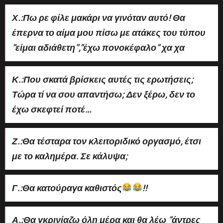
Χ.:Πω ρε φίλε μακάρι να γινόταν αυτό! Θα
έπερνα το αίμα μου πίσω με ατάκες του τύπου
”είμαι αδιάθετη”,”έχω πονοκέφαλο” χα χα
Κ.:Που σκατά βρίσκεις αυτές τις ερωτήσεις;
Τώρα τί να σου απαντήσω; Δεν ξέρω, δεν το
έχω σκεφτεί ποτέ…
Ζ.:Θα τέσταρα τον κλειτοριδικό οργασμό, έτσι
με το καλημέρα. Σε κάλυψα;
Γ.:Θα κατούραγα καθιστός
!!
Α.:Θα γκρινίαζω όλη μέρα και θα λέω ”άντρες