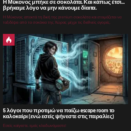
Η Μύκονος μπήκε σε σοκολάτα. Και κάπως έτσι…
βρήκαμε λόγο να μην κάνουμε δίαιτα.
Η Μύκονος αποκτά τη δική της premium σοκολάτα και ετοιμάζεται να
ταξιδέψει από τα σοκάκια της Χώρας μέχρι τις διεθνείς αγορές.
5 λόγοι που προτιμώ να παίζω escape room το
καλοκαίρι (ενώ εσείς ψήνεστε στις παραλίες)
Εσείς καίγεστε, εμείς κλειδωνόμαστε!