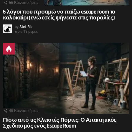
66
Κοινοποιήσεις
5 λόγοι που προτιμώ να παίζω escape room το
καλοκαίρι (ενώ εσείς ψήνεστε στις παραλίες)
by
Stef.Riz
πριν 13 μέρες
48
Κοινοποιήσεις
Πίσω από τις Κλειστές Πόρτες: Ο Απαιτητικός
Σχεδιασμός ενός Escape Room