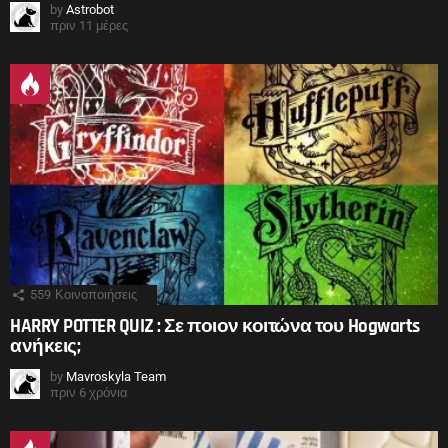
by
Astrobot
πριν 11 μέρες
559
Κοινοποιήσεις
HARRY POTTER QUIZ : Σε ποιον κοιτώνα του Hogwarts
ανήκεις;
by
Mavroskyla Team
πριν 6 χρόνια