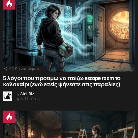
66
Κοινοποιήσεις
5 λόγοι που προτιμώ να παίζω escape room το
καλοκαίρι (ενώ εσείς ψήνεστε στις παραλίες)
by
Stef.Riz
πριν 11 μέρες