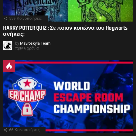
559
Κοινοποιήσεις
HARRY POTTER QUIZ : Σε ποιον κοιτώνα του Hogwarts
ανήκεις;
by
Mavroskyla Team
πριν 6 χρόνια
66
Κοινοποιήσεις