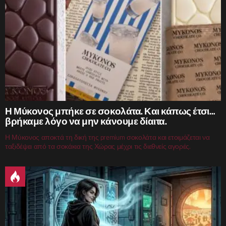
Η Μύκονος μπήκε σε σοκολάτα. Και κάπως έτσι…
βρήκαμε λόγο να μην κάνουμε δίαιτα.
Η Μύκονος αποκτά τη δική της premium σοκολάτα και ετοιμάζεται να
ταξιδέψει από τα σοκάκια της Χώρας μέχρι τις διεθνείς αγορές.