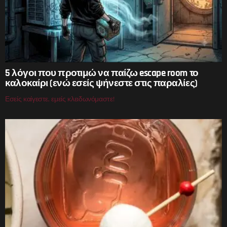
5 λόγοι που προτιμώ να παίζω escape room το
καλοκαίρι (ενώ εσείς ψήνεστε στις παραλίες)
Εσείς καίγεστε, εμείς κλειδωνόμαστε!