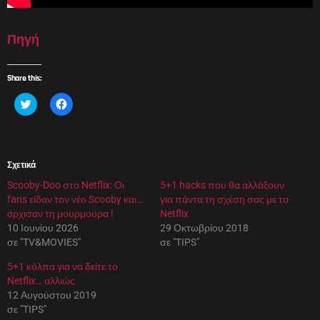
Πηγή
Share this:
Κ
Π
λ
α
ι
τ
κ
ή
γ
σ
ι
τ
α
ε
Σχετικά
κ
γ
ο
ι
Scooby-Doo στο Netflix: Οι
ι
α
5+1 hacks που θα αλλάξουν
ν
κ
fans είδαν τον νέο Scooby και…
για πάντα τη σχέση σας με το
ο
ο
π
ι
άρχισαν τη μουρμούρα !
Netflix
ο
ν
10 Ιουνίου 2026
29 Οκτωβρίου 2018
ί
ο
η
π
σε "TV&MOVIES"
σε "TIPS"
σ
ο
η
ί
5+1 κόλπα για να δείτε το
σ
η
τ
σ
Netflix… αλλιώς
ο
η
12 Αυγούστου 2019
T
σ
w
τ
σε "TIPS"
i
ο