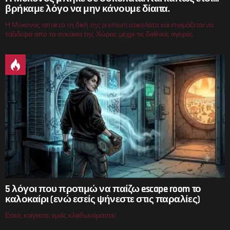
βρήκαμε λόγο να μην κάνουμε δίαιτα.
Η Μύκονος αποκτά τη δική της premium σοκολάτα και ετοιμάζεται να
ταξιδέψει από τα σοκάκια της Χώρας μέχρι τις διεθνείς αγορές.
5 λόγοι που προτιμώ να παίζω escape room το
καλοκαίρι (ενώ εσείς ψήνεστε στις παραλίες)
Εσείς καίγεστε, εμείς κλειδωνόμαστε!