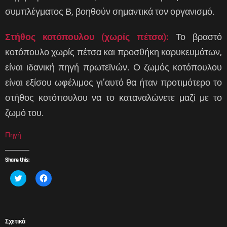
συμπλέγματος Β, βοηθούν σημαντικά τον οργανισμό.
Στήθος κοτόπουλου (χωρίς πέτσα):
Το βραστό
κοτόπουλο χωρίς πέτσα και προσθήκη καρυκευμάτων,
είναι ιδανική πηγή πρωτεϊνών. Ο ζωμός κοτόπουλου
είναι εξίσου ωφέλιμος γι’αυτό θα ήταν προτιμότερο το
στήθος κοτόπουλου να το καταναλώνετε μαζί με το
ζωμό του.
Πηγή
Share this:
Κ
Π
λ
α
ι
τ
κ
ή
γ
σ
ι
τ
α
ε
Σχετικά
κ
γ