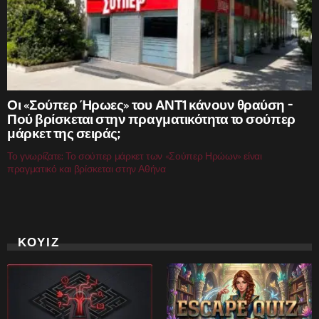
Οι «Σούπερ Ήρωες» του ΑΝΤ1 κάνουν θραύση –
Πού βρίσκεται στην πραγματικότητα το σούπερ
μάρκετ της σειράς;
Το γνωρίζατε; Το σούπερ μάρκετ των «Σούπερ Ηρώων» είναι
πραγματικό και βρίσκεται στην Αθήνα
ΚΟΥΙΖ