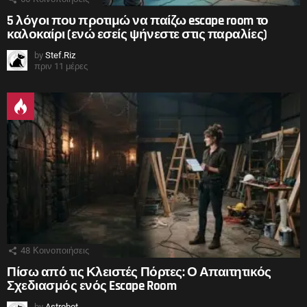
5 λόγοι που προτιμώ να παίζω escape room το
καλοκαίρι (ενώ εσείς ψήνεστε στις παραλίες)
by
Stef.Riz
πριν 11 μέρες
48
Κοινοποιήσεις
Πίσω από τις Κλειστές Πόρτες: Ο Απαιτητικός
Σχεδιασμός ενός Escape Room
by
Astrobot