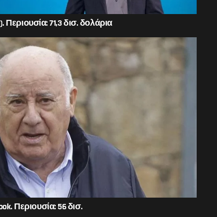
). Περιουσία: 71,3 δισ. δολάρια
k. Περιουσία: 56 δισ.