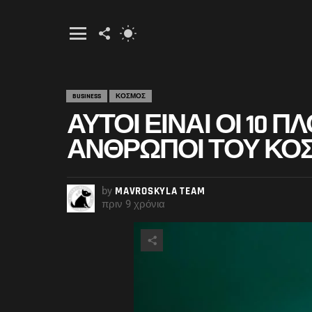
FOLLOW
SWITCH
US
SKIN
Menu
BUSINESS
ΚΟΣΜΟΣ
ΑΥΤΟΊ ΕΊΝΑΙ ΟΙ 10 
ΆΝΘΡΩΠΟΙ ΤΟΥ ΚΌΣΜ
by
MAVROSKYLA TEAM
πριν 9 χρόνια