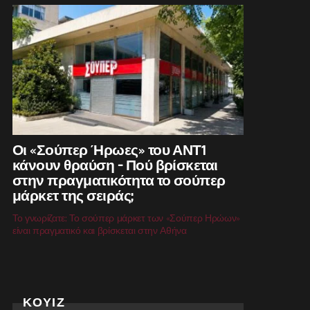
Οι «Σούπερ Ήρωες» του ΑΝΤ1
κάνουν θραύση – Πού βρίσκεται
στην πραγματικότητα το σούπερ
μάρκετ της σειράς;
Το γνωρίζατε; Το σούπερ μάρκετ των «Σούπερ Ηρώων»
είναι πραγματικό και βρίσκεται στην Αθήνα
ΚΟΥΙΖ