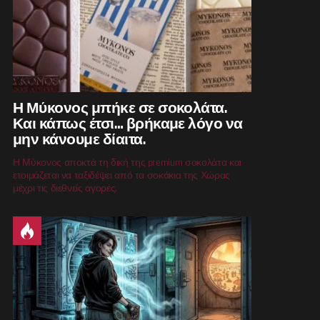
Η Μύκονος μπήκε σε σοκολάτα.
Και κάπως έτσι… βρήκαμε λόγο να
μην κάνουμε δίαιτα.
Η Μύκονος αποκτά τη δική της premium σοκολάτα και
ετοιμάζεται να ταξιδέψει από τα σοκάκια της Χώρας
μέχρι τις διεθνείς αγορές.