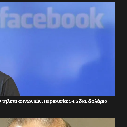
 τηλεπικοινωνιών. Περιουσία: 54,5 δισ. δολάρια