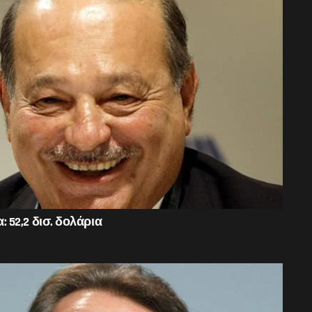
α: 52,2 δισ. δολάρια