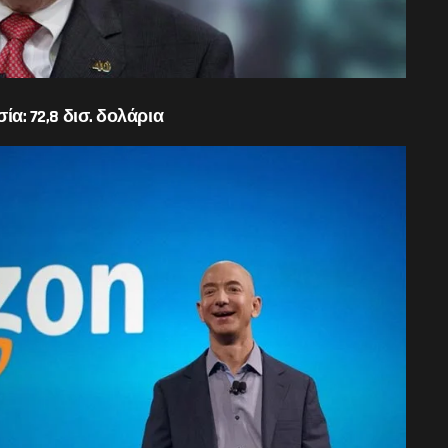
ία: 72,8 δισ. δολάρια