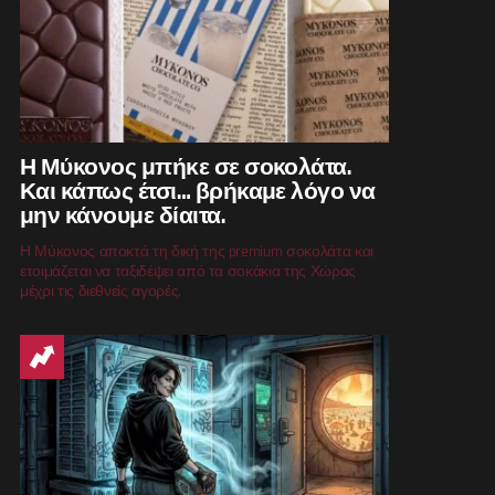
Η Μύκονος μπήκε σε σοκολάτα.
Και κάπως έτσι… βρήκαμε λόγο να
μην κάνουμε δίαιτα.
Η Μύκονος αποκτά τη δική της premium σοκολάτα και
ετοιμάζεται να ταξιδέψει από τα σοκάκια της Χώρας
μέχρι τις διεθνείς αγορές.