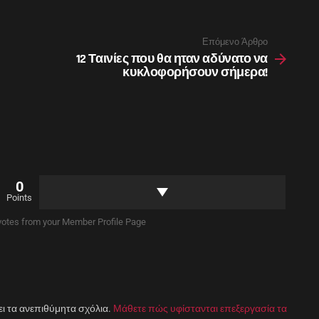
Επόμενο Άρθρο
12 Ταινίες που θα ηταν αδύνατο να
κυκλοφορήσουν σήμερα!
0
Points
otes from your Member Profile Page
ει τα ανεπιθύμητα σχόλια.
Μάθετε πώς υφίστανται επεξεργασία τα