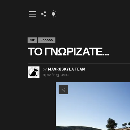
FOLLOW
SWITCH
US
SKIN
Menu
TOP
ΕΛΛΑΔΑ
ΤΟ ΓΝΩΡΊΖΑΤΕ…
by
MAVROSKYLA TEAM
πριν 9 χρόνια