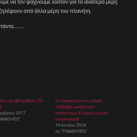
με να τον ψάχνουμε λοιπόν για τα ιδιαίτερα μέρη
α ζηλέψουν από άλλα μέρη του πλανήτη.
 πάντα……..
νίες της εβδομάδας (23-
Οι παραγωγοί της σειράς
)
«Vikings» αναζητούν
εμβρίου 2017
επειγόντως Έλληνες για μια
V&MOVIES"
ακόμα φορά!
19 Ιουλίου 2018
σε "TV&MOVIES"