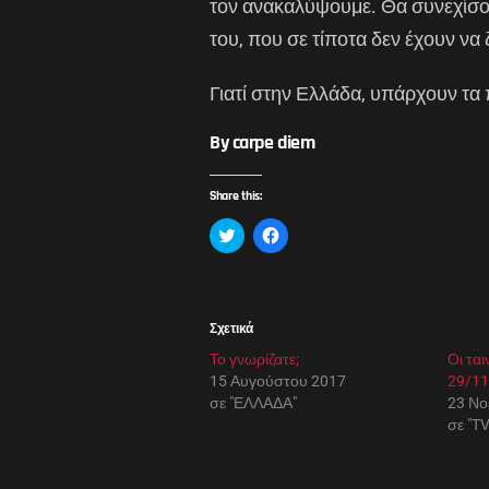
τον ανακαλύψουμε. Θα συνεχίσου
του, που σε τίποτα δεν έχουν ν
Γιατί στην Ελλάδα, υπάρχουν τα
By carpe diem
Share this:
Κ
Π
λ
α
ι
τ
κ
ή
γ
σ
ι
τ
α
ε
Σχετικά
κ
γ
ο
ι
Το γνωρίζατε;
ι
α
Οι ται
ν
κ
15 Αυγούστου 2017
29/11
ο
ο
π
ι
σε "ΕΛΛΑΔΑ"
23 Νο
ο
ν
σε "T
ί
ο
η
π
σ
ο
η
ί
σ
η