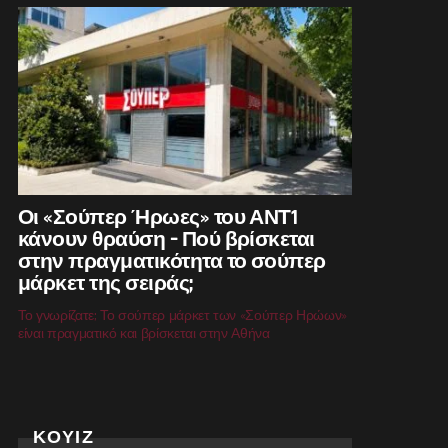
Οι «Σούπερ Ήρωες» του ΑΝΤ1
κάνουν θραύση – Πού βρίσκεται
στην πραγματικότητα το σούπερ
μάρκετ της σειράς;
Το γνωρίζατε; Το σούπερ μάρκετ των «Σούπερ Ηρώων»
είναι πραγματικό και βρίσκεται στην Αθήνα
ΚΟΥΙΖ