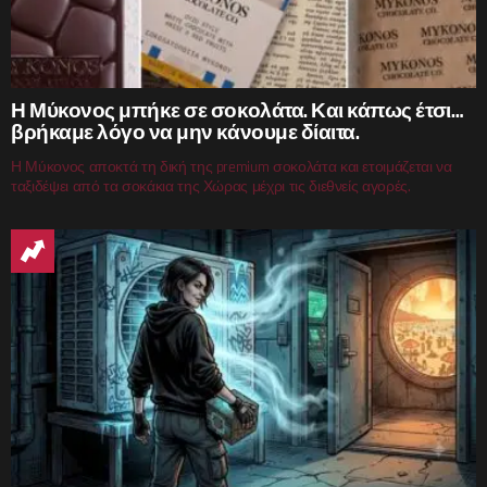
Η Μύκονος μπήκε σε σοκολάτα. Και κάπως έτσι…
βρήκαμε λόγο να μην κάνουμε δίαιτα.
Η Μύκονος αποκτά τη δική της premium σοκολάτα και ετοιμάζεται να
ταξιδέψει από τα σοκάκια της Χώρας μέχρι τις διεθνείς αγορές.