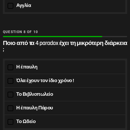
Αγγλία
QUESTION
OF
10
Ποιο από τα 4 paradox έχει τη μικρότερη διάρκεια
;
Η έπαυλη
Όλα έχουν τον ίδιο χρόνο !
Το Βιβλιοπωλείο
Η έπαυλη Πάρου
Το Ωδείο