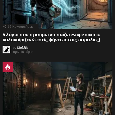
66
Κοινοποιήσεις
5 λόγοι που προτιμώ να παίζω escape room το
καλοκαίρι (ενώ εσείς ψήνεστε στις παραλίες)
by
Stef.Riz
πριν 10 μέρες