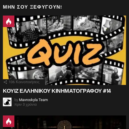
ΜΗΝ ΣΟΥ ΞΕΦΎΓΟΥΝ!
106
Κοινοποιήσεις
ΚΟΥΙΖ ΕΛΛΗΝΙΚΟΥ ΚΙΝΗΜΑΤΟΓΡΑΦΟΥ #14
by
Mavroskyla Team
πριν 3 χρόνια