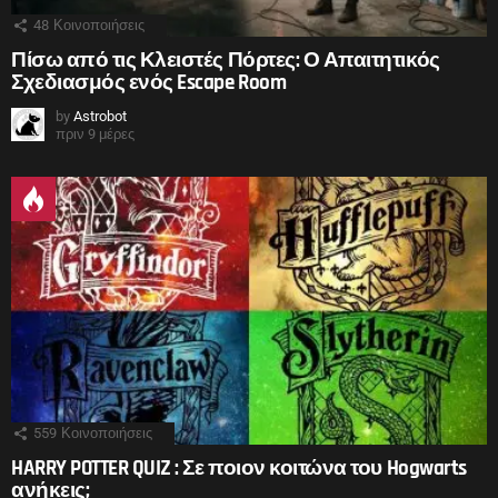
48
Κοινοποιήσεις
Πίσω από τις Κλειστές Πόρτες: Ο Απαιτητικός
Σχεδιασμός ενός Escape Room
by
Astrobot
πριν 9 μέρες
559
Κοινοποιήσεις
HARRY POTTER QUIZ : Σε ποιον κοιτώνα του Hogwarts
ανήκεις;