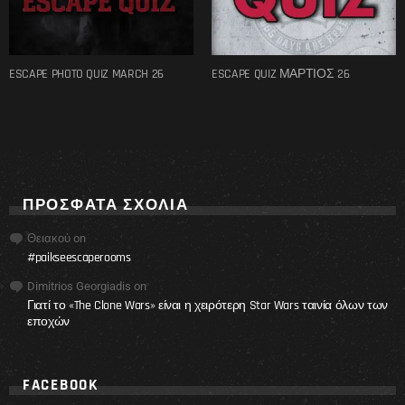
ESCAPE PHOTO QUIZ MARCH 26
ESCAPE QUIZ ΜΑΡΤΙΟΣ 26
ΠΡΌΣΦΑΤΑ ΣΧΌΛΙΑ
Θειακού
on
#paikseescaperooms
Dimitrios Georgiadis
on
Γιατί το «The Clone Wars» είναι η χειρότερη Star Wars ταινία όλων των
εποχών
FACEBOOK