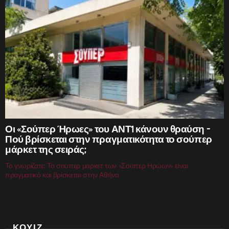
Οι «Σούπερ Ήρωες» του ΑΝΤ1 κάνουν θραύση –
Πού βρίσκεται στην πραγματικότητα το σούπερ
μάρκετ της σειράς;
Το γνωρίζατε; Το σούπερ μάρκετ των «Σούπερ Ηρώων» είναι
πραγματικό και βρίσκεται στην Αθήνα
ΚΟΥΙΖ