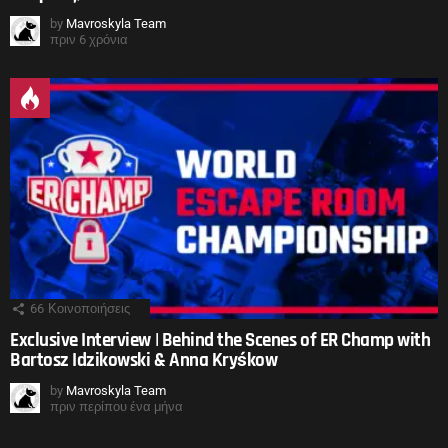
by
Mavroskyla Team
πριν 6 χρόνια
66
Κοινοποιήσεις
Exclusive Interview | Behind the Scenes of ER Champ with
Bartosz Idzikowski & Anna Kryśkow
by
Mavroskyla Team
πριν περίπου ένα μήνα