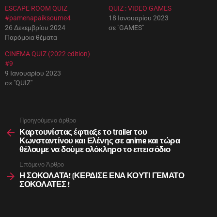
ESCAPE ROOM QUIZ
QUIZ : VIDEO GAMES
#pamenapaiksoume4
18 Ιανουαρίου 2023
26 Δεκεμβρίου 2024
σε "GAMES"
Παρόμοια θέματα
CINEMA QUIZ (2022 edition)
#9
9 Ιανουαρίου 2023
σε "QUIZ"
See
Προηγούμενο άρθρο
more
Καρτουνίστας έφτιαξε το trailer του
Κωνσταντίνου και Ελένης σε anime και τώρα
θέλουμε να δούμε ολόκληρο το επεισόδιο
Επόμενο Άρθρο
Η ΣΟΚΟΛΑΤΑ! (ΚΕΡΔΙΣΕ ΕΝΑ ΚΟΥΤΙ ΓΕΜΑΤΟ
ΣΟΚΟΛΑΤΕΣ !