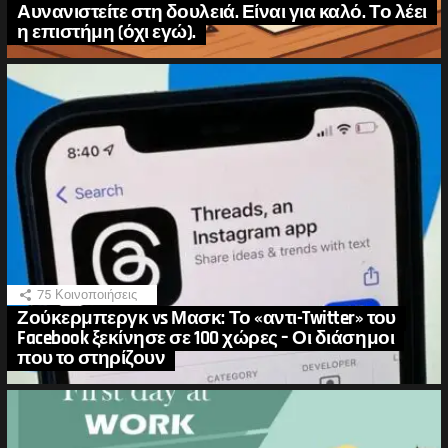
Αυνανιστείτε στη δουλειά. Είναι για καλό. Το λέει
η επιστήμη (όχι εγώ).
75
Κοινοποιήσεις
Ζούκερμπεργκ vs Μασκ: Το «αντι-Twitter» του
Facebook ξεκίνησε σε 100 χώρες – Οι διάσημοι
που το στηρίζουν