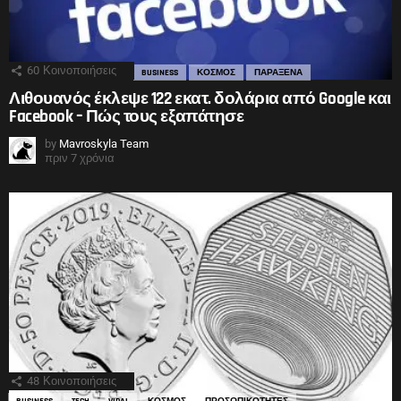
60
Κοινοποιήσεις
BUSINESS
ΚΟΣΜΟΣ
ΠΑΡΑΞΕΝΑ
Λιθουανός έκλεψε 122 εκατ. δολάρια από Google και
Facebook – Πώς τους εξαπάτησε
by
Mavroskyla Team
πριν 7 χρόνια
48
Κοινοποιήσεις
BUSINESS
TECH
VIRAL
ΚΟΣΜΟΣ
ΠΡΟΣΩΠΙΚΟΤΗΤΕΣ