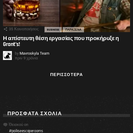
35
Κοινοποιήσεις
BUSINESS
ΠΑΡΑΞΕΝΑ
Η απίστευτη θέση εργασίας που προκήρυξε η
Grant’s!
by
Mavroskyla Team
πριν 9 χρόνια
ΠΕΡΙΣΣΌΤΕΡΑ
ΠΡΌΣΦΑΤΑ ΣΧΌΛΙΑ
Θειακού
on
#paikseescaperooms