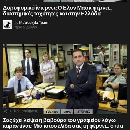
Δορυφορικό ίντερνετ: Ο Ελον Μασκ φέρνει…
διαστημικές ταχύτητες και στην Ελλάδα
by
Mavroskyla Team
πριν 5 χρόνια
81
Κοινοποιήσεις
BUSINESS
VIRAL
ΙΣΤΟΡΙΕΣ
Σας έχει λείψει η βαβούρα του γραφείου λόγω
καραντίνας; Μια ιστοσελίδα σας τη φέρνει… σπίτι