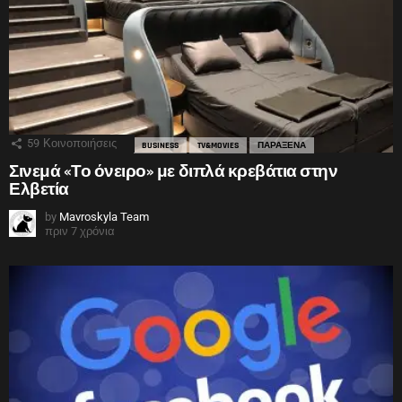
59
Κοινοποιήσεις
BUSINESS
TV&MOVIES
ΠΑΡΑΞΕΝΑ
Σινεμά «Το όνειρο» με διπλά κρεβάτια στην
Ελβετία
by
Mavroskyla Team
πριν 7 χρόνια