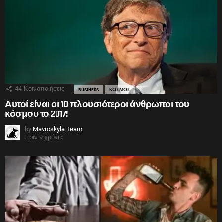
44
Κοινοποιήσεις
BUSINESS
ΚΟΣΜΟΣ
Αυτοί είναι οι 10 πλουσιότεροι άνθρωποι του
κόσμου το 2017!
by
Mavroskyla Team
πριν 9 χρόνια