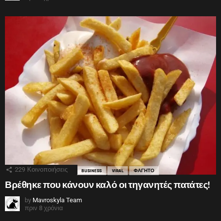
229
Κοινοποιήσεις
BUSINESS
VIRAL
ΦΑΓΗΤΟ
Βρέθηκε που κάνουν καλό οι τηγανητές πατάτες!
by
Mavroskyla Team
πριν 8 χρόνια