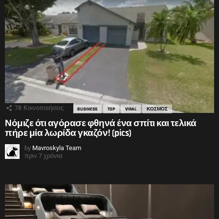
78
Κοινοποιήσεις
BUSINESS
TOP
VIRAL
ΚΟΣΜΟΣ
Νόμιζε ότι αγόρασε φθηνά ένα σπίτι και τελικά
πήρε μία λωρίδα γκαζόν! (pics)
by
Mavroskyla Team
πριν 7 χρόνια