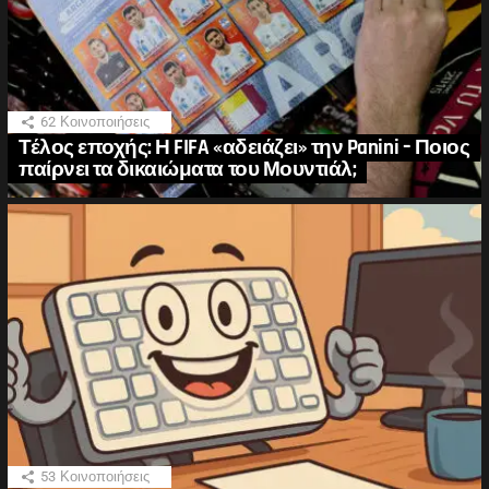
62
Κοινοποιήσεις
Τέλος εποχής: Η FIFA «αδειάζει» την Panini – Ποιος
παίρνει τα δικαιώματα του Μουντιάλ;
53
Κοινοποιήσεις