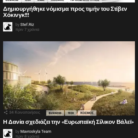
Δημιουργήθηκε νόμισμα προς τιμήν του Στίβεν
Χόκινγκ!!!
by
Stef.Riz
πριν 7 χρόνια
34
Κοινοποιήσεις
BUSINESS
TECH
ΚΟΣΜΟΣ
Η Δανία σχεδιάζει την «Ευρωπαϊκή Σίλικον Βάλεϊ»
by
Mavroskyla Team
πριν 8 χρόνια