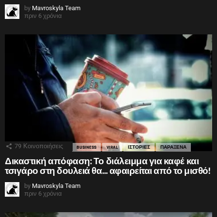
by
Mavroskyla Team
πριν 6 χρόνια
79
Κοινοποιήσεις
BUSINESS
VIRAL
ΙΣΤΟΡΙΕΣ
ΠΑΡΑΞΕΝΑ
Δικαστική απόφαση: Το διάλειμμα για καφέ και
τσιγάρο στη δουλειά θα… αφαιρείται από το μισθό!
by
Mavroskyla Team
πριν 6 χρόνια