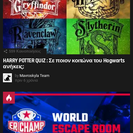
559
Κοινοποιήσεις
HARRY POTTER QUIZ : Σε ποιον κοιτώνα του Hogwarts
ανήκεις;
by
Mavroskyla Team
πριν 6 χρόνια