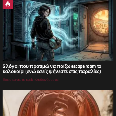
5 λόγοι που προτιμώ να παίζω escape room το
καλοκαίρι (ενώ εσείς ψήνεστε στις παραλίες)
Εσείς καίγεστε, εμείς κλειδωνόμαστε!