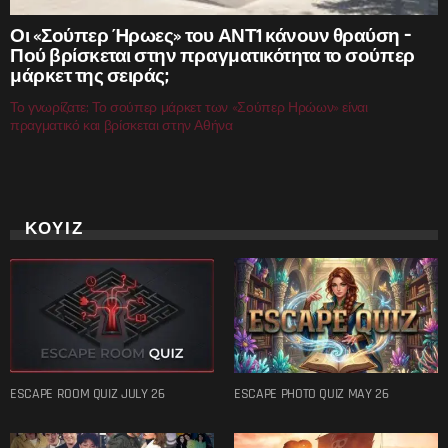
Οι «Σούπερ Ήρωες» του ΑΝΤ1 κάνουν θραύση –
Πού βρίσκεται στην πραγματικότητα το σούπερ
μάρκετ της σειράς;
Το γνωρίζατε; Το σούπερ μάρκετ των «Σούπερ Ηρώων» είναι
πραγματικό και βρίσκεται στην Αθήνα
ΚΟΥΙΖ
ESCAPE ROOM QUIZ JULY 26
ESCAPE PHOTO QUIZ MAY 26