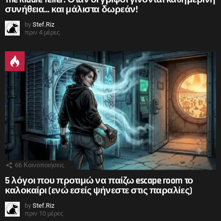
συνήθεια… και μάλιστα δωρεάν!
by
Stef.Riz
πριν 4 μέρες
66
Κοινοποιήσεις
5 λόγοι που προτιμώ να παίζω escape room το
καλοκαίρι (ενώ εσείς ψήνεστε στις παραλίες)
by
Stef.Riz
πριν 10 μέρες