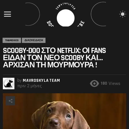
S
S
Menu
TV&MOVIES
ΔΙΑΣΚΕΔΑΣΗ
SCOOBY-DOO ΣΤΟ NETFLIX: ΟΙ FANS
ΕΊΔΑΝ ΤΟΝ ΝΈΟ SCOOBY ΚΑΙ…
ΆΡΧΙΣΑΝ ΤΗ ΜΟΥΡΜΟΎΡΑ !
by
MAVROSKYLA TEAM
180
Views
πριν 2 μήνες