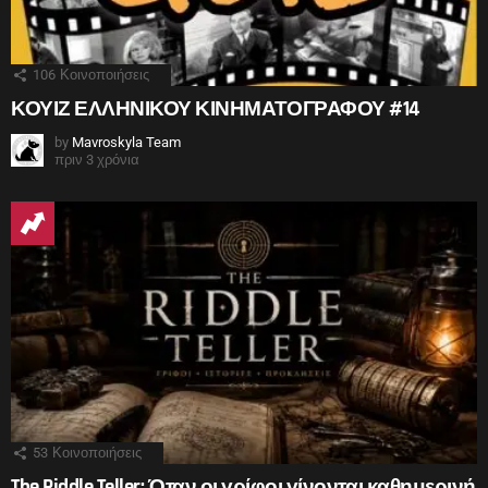
106
Κοινοποιήσεις
ΚΟΥΙΖ ΕΛΛΗΝΙΚΟΥ ΚΙΝΗΜΑΤΟΓΡΑΦΟΥ #14
by
Mavroskyla Team
πριν 3 χρόνια
53
Κοινοποιήσεις
The Riddle Teller: Όταν οι γρίφοι γίνονται καθημερινή