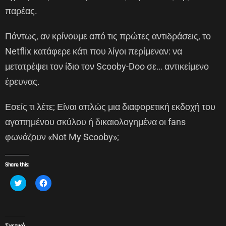
παρέας.
Πάντως, αν κρίνουμε από τις πρώτες αντιδράσεις, το
Netflix κατάφερε κάτι που λίγοι περίμεναν: να
μετατρέψει τον ίδιο τον Scooby-Doo σε… αντικείμενο
έρευνας.
Εσείς τι λέτε; Είναι απλώς μια διαφορετική εκδοχή του
αγαπημένου σκύλου ή δικαιολογημένα οι fans
φωνάζουν «Not My Scooby»;
Share this:
Κ
Π
λ
α
ι
τ
κ
ή
γ
σ
ι
τ
α
ε