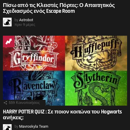
Πίσω από τις Κλειστές Πόρτες: Ο Απαιτητικός
Σχεδιασμός ενός Escape Room
by
Astrobot
πριν 9 μέρες
559
Κοινοποιήσεις
HARRY POTTER QUIZ : Σε ποιον κοιτώνα του Hogwarts
ανήκεις;
by
Mavroskyla Team