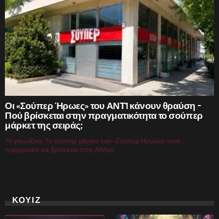
Οι «Σούπερ Ήρωες» του ΑΝΤ1 κάνουν θραύση –
Πού βρίσκεται στην πραγματικότητα το σούπερ
μάρκετ της σειράς;
Το γνωρίζατε; Το σούπερ μάρκετ των «Σούπερ Ηρώων» είναι
πραγματικό και βρίσκεται στην Αθήνα
ΚΟΥΙΖ