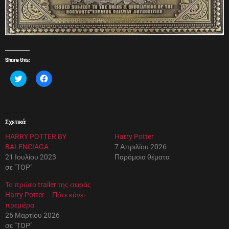
Share this:
Κ
Π
λ
α
ι
τ
κ
ή
γ
σ
ι
τ
α
ε
Σχετικά
κ
γ
ο
ι
HARRY POTTER BY
ι
α
Harry Potter
ν
κ
BALENCIAGA
7 Απριλίου 2026
ο
ο
π
ι
21 Ιουλίου 2023
Παρόμοια θέματα
ο
ν
σε "TOP"
ί
ο
η
π
σ
ο
Το πρώτο trailer της σειράς
η
ί
Harry Potter – Πότε κάνει
σ
η
τ
σ
πρεμιέρα
ο
η
26 Μαρτίου 2026
T
σ
w
τ
σε "TOP"