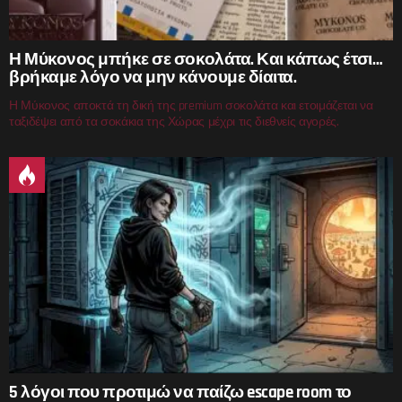
Η Μύκονος μπήκε σε σοκολάτα. Και κάπως έτσι…
βρήκαμε λόγο να μην κάνουμε δίαιτα.
Η Μύκονος αποκτά τη δική της premium σοκολάτα και ετοιμάζεται να
ταξιδέψει από τα σοκάκια της Χώρας μέχρι τις διεθνείς αγορές.
5 λόγοι που προτιμώ να παίζω escape room το