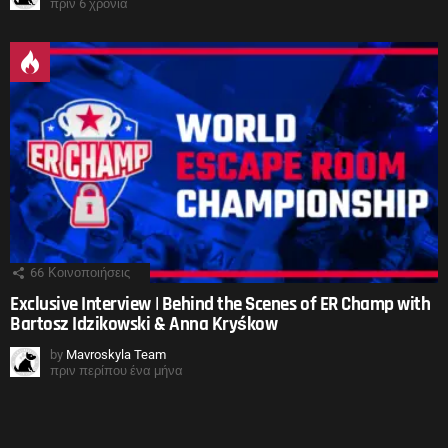
πριν 6 χρόνια
66
Κοινοποιήσεις
Exclusive Interview | Behind the Scenes of ER Champ with
Bartosz Idzikowski & Anna Kryśkow
by
Mavroskyla Team
πριν περίπου ένα μήνα