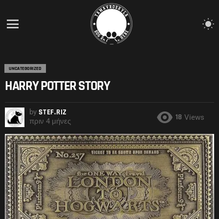
S
S
Menu
UNCATEGORIZED
HARRY POTTER STORY
by
STEF.RIZ
18
Views
πριν 4 μήνες