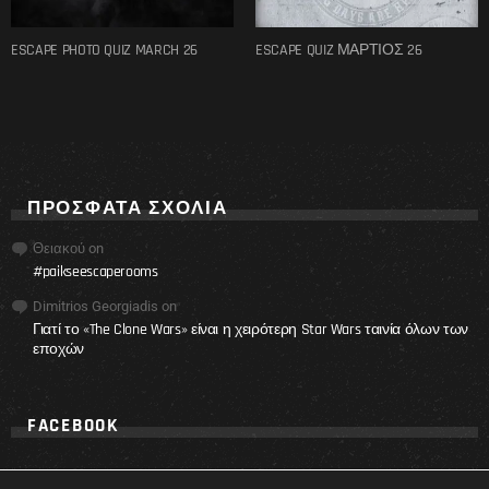
ESCAPE PHOTO QUIZ MARCH 26
ESCAPE QUIZ ΜΑΡΤΙΟΣ 26
ΠΡΌΣΦΑΤΑ ΣΧΌΛΙΑ
Θειακού
on
#paikseescaperooms
Dimitrios Georgiadis
on
Γιατί το «The Clone Wars» είναι η χειρότερη Star Wars ταινία όλων των
εποχών
FACEBOOK