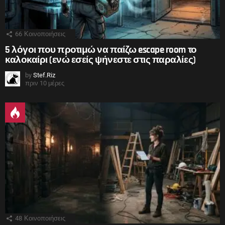
66
Κοινοποιήσεις
5 λόγοι που προτιμώ να παίζω escape room το
καλοκαίρι (ενώ εσείς ψήνεστε στις παραλίες)
by
Stef.Riz
πριν 10 μέρες
48
Κοινοποιήσεις