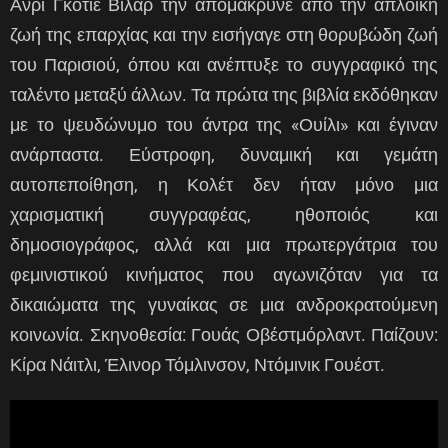
Ανρί Γκοτιέ Βιλάρ την απομάκρυνε από την απλοϊκή
ζωή της επαρχίας και την εισήγαγε στη θορυβώδη ζωή
του Παρισιού, όπου και ανέπτυξε το συγγραφικό της
ταλέντο μεταξύ άλλων. Τα πρώτα της βιβλία εκδόθηκαν
με το ψευδώνυμο του άντρα της «Ουίλι» και έγιναν
ανάρπαστα. Εύστροφη, δυναμική και γεμάτη
αυτοπεποίθηση, η Κολέτ δεν ήταν μόνο μια
χαρισματική συγγραφέας, ηθοποιός και
δημοσιογράφος, αλλά και μια πρωτεργάτρια του
φεμινιστικού κινήματος που αγωνιζόταν για τα
δικαιώματα της γυναίκας σε μια ανδροκρατούμενη
κοινωνία. Σκηνοθεσία: Γουάς Οβέστμόρλαντ. Παίζουν:
Κίρα Νάιτλι, Έλινορ Τόμλινσον, Ντόμινικ Γουέστ.