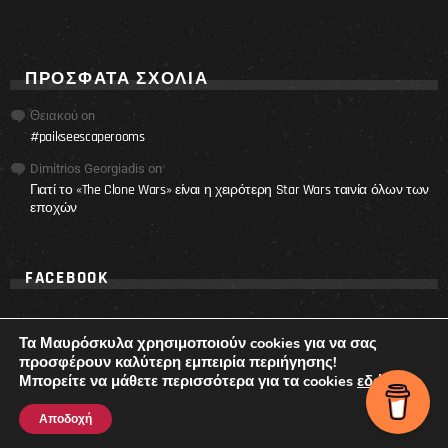
ΠΡΌΣΦΑΤΑ ΣΧΌΛΙΑ
Θειακού
on
#paikseescaperooms
Dimitrios Georgiadis
on
Γιατί το «The Clone Wars» είναι η χειρότερη Star Wars ταινία όλων των
εποχών
FACEBOOK
Τα Μαυρόσκυλα χρησιμοποιούν cookies για να σας
προσφέρουν καλύτερη εμπειρία περιήγησης!
Μπορείτε να μάθετε περισσότερα για τα cookies
εδώ
.
© 2017 - 2021 Ta Mavroskyla.
Αποδοχή
ΕΠΙΚΟΙΝΩΝΙΑ
ΤΙ ΕΙΝΑΙ ΤΑ ΜΑΥΡΟΣΚΥΛΑ
ΟΡΟΙ ΧΡΗΣΗΣ