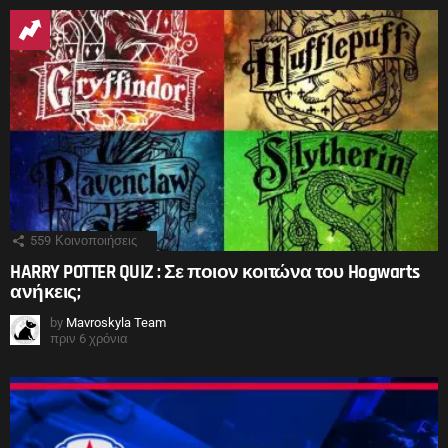
559
Κοινοποιήσεις
HARRY POTTER QUIZ : Σε ποιον κοιτώνα του Hogwarts
ανήκεις;
by
Mavroskyla Team
πριν 6 χρόνια