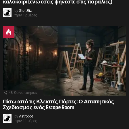
καλοκαίρι (ενώ εσείς ψήνεστε στις παραλίες)
by
Stef.Riz
πριν 12 μέρες
48
Κοινοποιήσεις
Πίσω από τις Κλειστές Πόρτες: Ο Απαιτητικός
Σχεδιασμός ενός Escape Room
by
Astrobot
πριν 11 μέρες