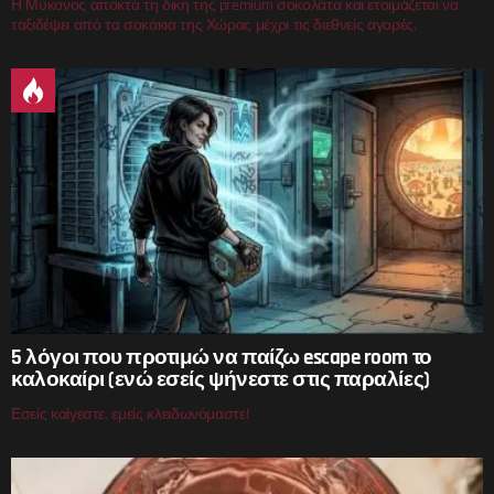
Η Μύκονος αποκτά τη δική της premium σοκολάτα και ετοιμάζεται να
ταξιδέψει από τα σοκάκια της Χώρας μέχρι τις διεθνείς αγορές.
5 λόγοι που προτιμώ να παίζω escape room το
καλοκαίρι (ενώ εσείς ψήνεστε στις παραλίες)
Εσείς καίγεστε, εμείς κλειδωνόμαστε!