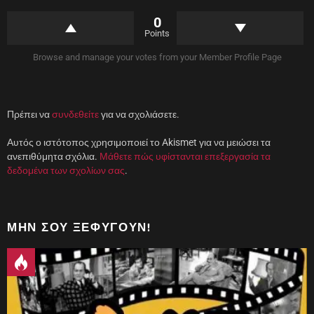
θ
π
υ
α
0
ρ
ρ
Points
ο
ά
)
θ
υ
Browse and manage your votes from your Member Profile Page
ρ
ο
)
Πρέπει να
συνδεθείτε
για να σχολιάσετε.
Αυτός ο ιστότοπος χρησιμοποιεί το Akismet για να μειώσει τα
ανεπιθύμητα σχόλια.
Μάθετε πώς υφίστανται επεξεργασία τα
δεδομένα των σχολίων σας
.
ΜΗΝ ΣΟΥ ΞΕΦΎΓΟΥΝ!