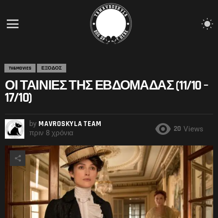
S
S
Menu
TV&MOVIES
ΕΞΟΔΟΣ
ΟΙ ΤΑΙΝΊΕΣ ΤΗΣ ΕΒΔΟΜΆΔΑΣ (11/10 –
17/10)
by
MAVROSKYLA TEAM
20
Views
πριν 8 χρόνια