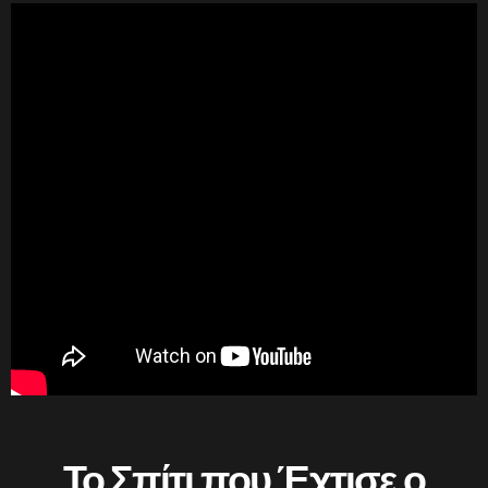
Το Σπίτι που Έχτισε ο