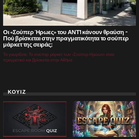
Οι «Σούπερ Ήρωες» του ΑΝΤ1 κάνουν θραύση –
Πού βρίσκεται στην πραγματικότητα το σούπερ
μάρκετ της σειράς;
Το γνωρίζατε; Το σούπερ μάρκετ των «Σούπερ Ηρώων» είναι
πραγματικό και βρίσκεται στην Αθήνα
ΚΟΥΙΖ