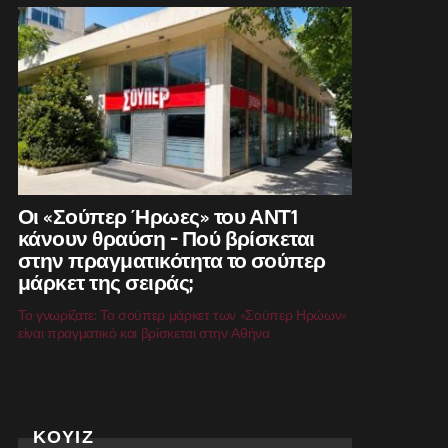
Οι «Σούπερ Ήρωες» του ΑΝΤ1
κάνουν θραύση – Πού βρίσκεται
στην πραγματικότητα το σούπερ
μάρκετ της σειράς;
Το γνωρίζατε; Το σούπερ μάρκετ των «Σούπερ Ηρώων»
είναι πραγματικό και βρίσκεται στην Αθήνα
ΚΟΥΙΖ