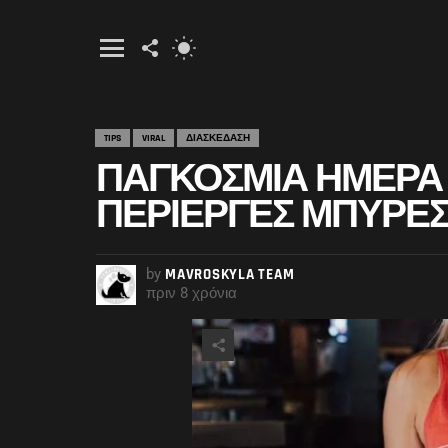
FOLLOW
SWITCH
US
SKIN
Menu
TIPS
VIRAL
ΔΙΑΣΚΕΔΑΣΗ
ΠΑΓΚΌΣΜΙΑ ΗΜΈΡΑ Μ
ΠΕΡΊΕΡΓΕΣ ΜΠΎΡΕΣ
by
MAVROSKYLA TEAM
πριν 8 χρόνια