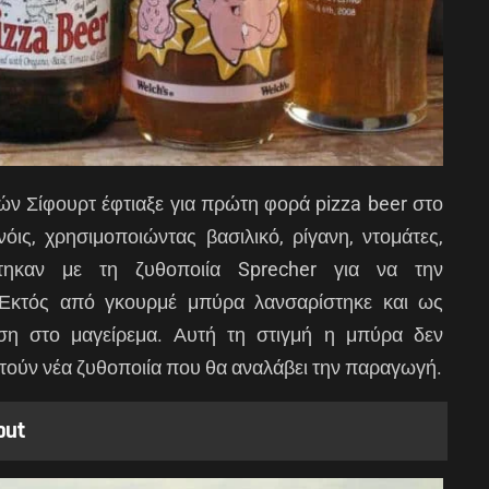
ών Σίφουρτ έφτιαξε για πρώτη φορά pizza beer στο
νόις, χρησιμοποιώντας βασιλικό, ρίγανη, ντομάτες,
τηκαν με τη ζυθοποιία Sprecher για να την
Εκτός από γκουρμέ μπύρα λανσαρίστηκε και ως
ηση στο μαγείρεμα. Αυτή τη στιγμή η μπύρα δεν
ητούν νέα ζυθοποιία που θα αναλάβει την παραγωγή.
out