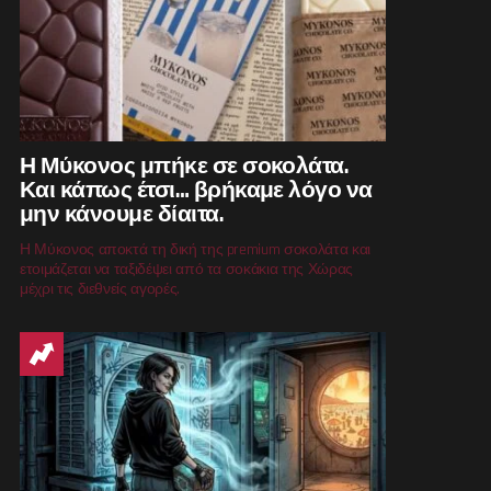
Η Μύκονος μπήκε σε σοκολάτα.
Και κάπως έτσι… βρήκαμε λόγο να
μην κάνουμε δίαιτα.
Η Μύκονος αποκτά τη δική της premium σοκολάτα και
ετοιμάζεται να ταξιδέψει από τα σοκάκια της Χώρας
μέχρι τις διεθνείς αγορές.