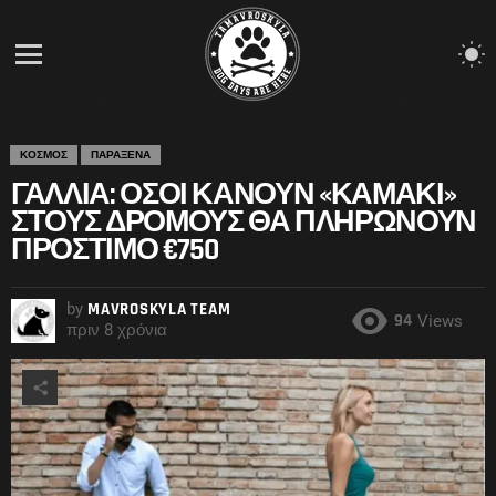
S
S
Menu
ΚΟΣΜΟΣ
ΠΑΡΑΞΕΝΑ
ΓΑΛΛΊΑ: ΌΣΟΙ ΚΆΝΟΥΝ «ΚΑΜΆΚΙ»
ΣΤΟΥΣ ΔΡΌΜΟΥΣ ΘΑ ΠΛΗΡΏΝΟΥΝ
ΠΡΌΣΤΙΜΟ €750
by
MAVROSKYLA TEAM
94
Views
πριν 8 χρόνια