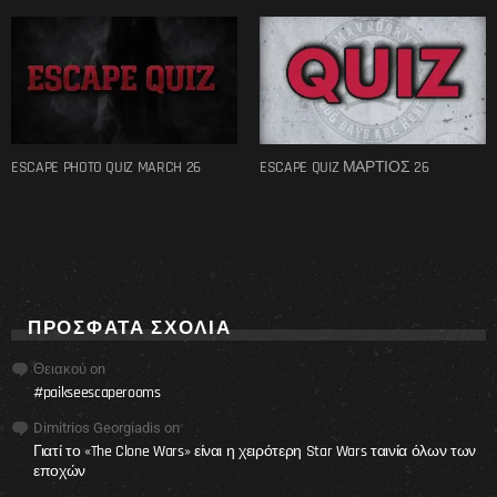
ESCAPE PHOTO QUIZ MARCH 26
ESCAPE QUIZ ΜΑΡΤΙΟΣ 26
ΠΡΌΣΦΑΤΑ ΣΧΌΛΙΑ
Θειακού
on
#paikseescaperooms
Dimitrios Georgiadis
on
Γιατί το «The Clone Wars» είναι η χειρότερη Star Wars ταινία όλων των
εποχών