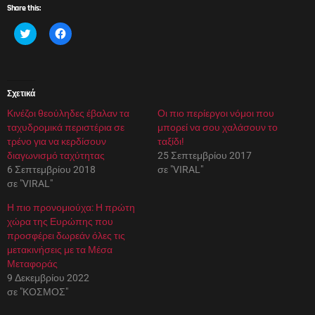
Share this:
Κ
Π
λ
α
ι
τ
κ
ή
γ
σ
ι
τ
α
ε
Σχετικά
κ
γ
ο
ι
Κινέζοι θεούληδες έβαλαν τα
ι
α
Οι πιο περίεργοι νόμοι που
ν
κ
ταχυδρομικά περιστέρια σε
μπορεί να σου χαλάσουν το
ο
ο
π
ι
τρένο για να κερδίσουν
ταξίδι!
ο
ν
διαγωνισμό ταχύτητας
25 Σεπτεμβρίου 2017
ί
ο
η
π
6 Σεπτεμβρίου 2018
σε "VIRAL"
σ
ο
σε "VIRAL"
η
ί
σ
η
τ
σ
Η πιο προνομιούχα: Η πρώτη
ο
η
χώρα της Ευρώπης που
T
σ
w
τ
προσφέρει δωρεάν όλες τις
i
ο
μετακινήσεις με τα Μέσα
t
F
t
a
Μεταφοράς
e
c
9 Δεκεμβρίου 2022
r
e
(
b
σε "ΚΟΣΜΟΣ"
Α
o
ν
o
ο
k