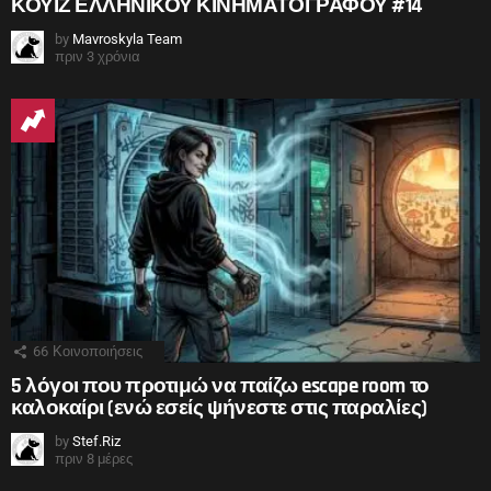
ΚΟΥΙΖ ΕΛΛΗΝΙΚΟΥ ΚΙΝΗΜΑΤΟΓΡΑΦΟΥ #14
by
Mavroskyla Team
πριν 3 χρόνια
66
Κοινοποιήσεις
5 λόγοι που προτιμώ να παίζω escape room το
καλοκαίρι (ενώ εσείς ψήνεστε στις παραλίες)
by
Stef.Riz
πριν 8 μέρες