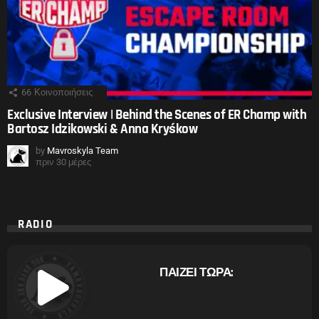
66
Κοινοποιήσεις
Exclusive Interview | Behind the Scenes of ER Champ with
Bartosz Idzikowski & Anna Kryśkow
by
Mavroskyla Team
πριν 30 μέρες
RADIO
ΠΑΙΖΕΙ ΤΩΡΑ: