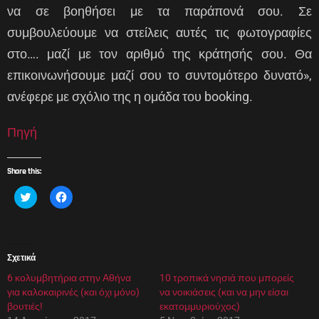
να σε βοηθήσει με τα παράπονά σου. Σε
συμβουλεύουμε να στείλεις αυτές τις φωτογραφίες
στο…. μαζί με τον αριθμό της κράτησής σου. Θα
επικοινωνήσουμε μαζί σου το συντομότερο δυνατό»,
ανέφερε με σχόλιο της η ομάδα του booking.
Πηγή
Share this:
Κ
Π
λ
α
ι
τ
κ
ή
γ
σ
ι
τ
α
ε
Σχετικά
κ
γ
ο
ι
6 κολυμβητήρια στην Αθήνα
ι
α
10 τροπικά νησιά που μπορείς
ν
κ
για καλοκαιρινές (και όχι μόνο)
να νοικιάσεις (και να μην είσαι
ο
ο
π
ι
βουτιές!
εκατομμυριούχος)
ο
ν