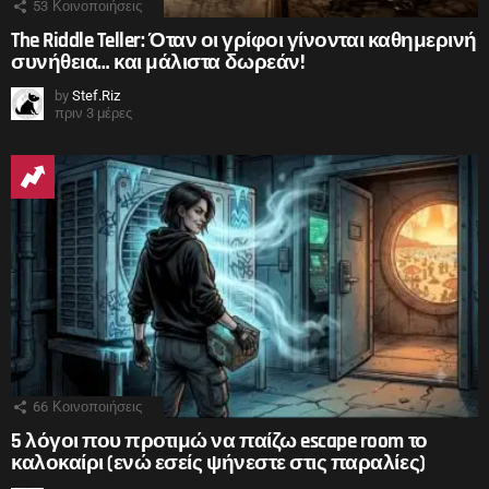
53
Κοινοποιήσεις
The Riddle Teller: Όταν οι γρίφοι γίνονται καθημερινή
συνήθεια… και μάλιστα δωρεάν!
by
Stef.Riz
πριν 3 μέρες
66
Κοινοποιήσεις
5 λόγοι που προτιμώ να παίζω escape room το
καλοκαίρι (ενώ εσείς ψήνεστε στις παραλίες)