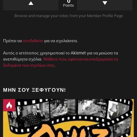
0
ο
ά
)
θ
Points
υ
ρ
Browse and manage your votes from your Member Profile Page
ο
)
Πρέπει να
συνδεθείτε
για να σχολιάσετε.
Αυτός ο ιστότοπος χρησιμοποιεί το Akismet για να μειώσει τα
ανεπιθύμητα σχόλια.
Μάθετε πώς υφίστανται επεξεργασία τα
δεδομένα των σχολίων σας
.
ΜΗΝ ΣΟΥ ΞΕΦΎΓΟΥΝ!