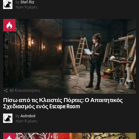
by
Stef.Riz
πριν 9 μέρες
48
Κοινοποιήσεις
Πίσω από τις Κλειστές Πόρτες: Ο Απαιτητικός
Σχεδιασμός ενός Escape Room
by
Astrobot
πριν 8 μέρες