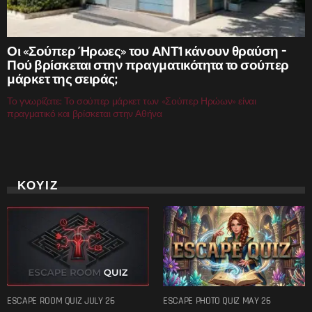
Οι «Σούπερ Ήρωες» του ΑΝΤ1 κάνουν θραύση –
Πού βρίσκεται στην πραγματικότητα το σούπερ
μάρκετ της σειράς;
Το γνωρίζατε; Το σούπερ μάρκετ των «Σούπερ Ηρώων» είναι
πραγματικό και βρίσκεται στην Αθήνα
ΚΟΥΙΖ
ESCAPE ROOM QUIZ JULY 26
ESCAPE PHOTO QUIZ MAY 26