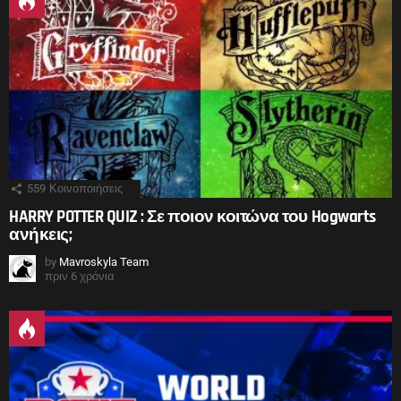
559
Κοινοποιήσεις
HARRY POTTER QUIZ : Σε ποιον κοιτώνα του Hogwarts
ανήκεις;
by
Mavroskyla Team
πριν 6 χρόνια