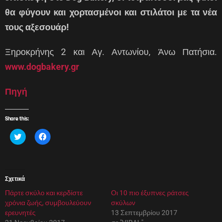
θα φύγουν και χορτασμένοι και στιλάτοι με τα νέα
τους αξεσουάρ!
Ξηροκρήνης 2 και Αγ. Αντωνίου, Άνω Πατήσια.
www.dogbakery.gr
Πηγή
Share this:
Κ
Π
λ
α
ι
τ
κ
ή
γ
σ
ι
τ
α
ε
Σχετικά
κ
γ
ο
ι
Πάρτε σκύλο και κερδίστε
ι
α
Οι 10 πιο έξυπνες ράτσες
ν
κ
χρόνια ζωής, συμβουλεύουν
σκύλων
ο
ο
π
ι
ερευνητές
13 Σεπτεμβρίου 2017
ο
ν