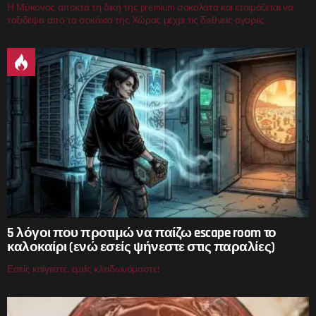
Η Μύκονος αποκτά τη δική της premium σοκολάτα και ετοιμάζεται να
ταξιδέψει από τα σοκάκια της Χώρας μέχρι τις διεθνείς αγορές.
5 λόγοι που προτιμώ να παίζω escape room το
καλοκαίρι (ενώ εσείς ψήνεστε στις παραλίες)
Εσείς καίγεστε, εμείς κλειδωνόμαστε!