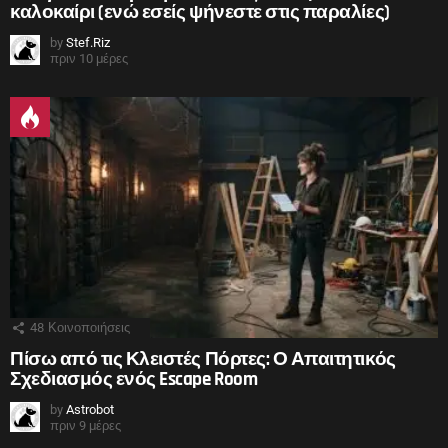
καλοκαίρι (ενώ εσείς ψήνεστε στις παραλίες)
by
Stef.Riz
πριν 10 μέρες
48
Κοινοποιήσεις
Πίσω από τις Κλειστές Πόρτες: Ο Απαιτητικός
Σχεδιασμός ενός Escape Room
by
Astrobot
πριν 9 μέρες