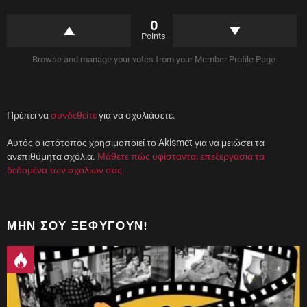
ο
ά
)
θ
υ
0
ρ
ο
Points
)
Browse and manage your votes from your Member Profile Page
Πρέπει να
συνδεθείτε
για να σχολιάσετε.
Αυτός ο ιστότοπος χρησιμοποιεί το Akismet για να μειώσει τα
ανεπιθύμητα σχόλια.
Μάθετε πώς υφίστανται επεξεργασία τα
δεδομένα των σχολίων σας
.
ΜΗΝ ΣΟΥ ΞΕΦΎΓΟΥΝ!