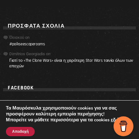
ΠΡΌΣΦΑΤΑ ΣΧΌΛΙΑ
Θειακού
on
#paikseescaperooms
Dimitrios Georgiadis
on
Γιατί το «The Clone Wars» είναι η χειρότερη Star Wars ταινία όλων των
εποχών
FACEBOOK
Τα Μαυρόσκυλα χρησιμοποιούν cookies για να σας
προσφέρουν καλύτερη εμπειρία περιήγησης!
Μπορείτε να μάθετε περισσότερα για τα cookies
εδώ
.
© 2017 - 2021 Ta Mavroskyla.
Αποδοχή
ΕΠΙΚΟΙΝΩΝΙΑ
ΤΙ ΕΙΝΑΙ ΤΑ ΜΑΥΡΟΣΚΥΛΑ
ΟΡΟΙ ΧΡΗΣΗΣ