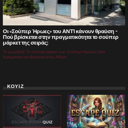
Οι «Σούπερ Ήρωες» του ΑΝΤ1 κάνουν θραύση –
Πού βρίσκεται στην πραγματικότητα το σούπερ
μάρκετ της σειράς;
Το γνωρίζατε; Το σούπερ μάρκετ των «Σούπερ Ηρώων» είναι
πραγματικό και βρίσκεται στην Αθήνα
ΚΟΥΙΖ