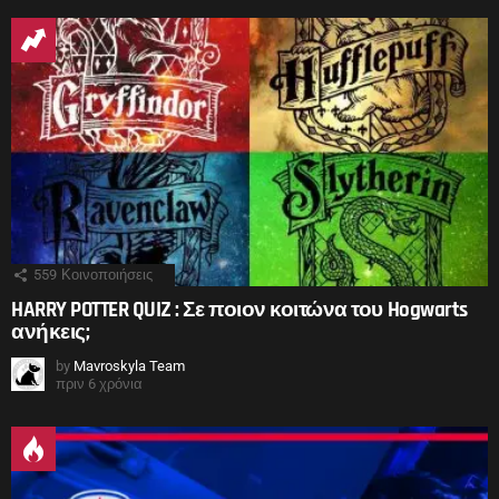
559
Κοινοποιήσεις
HARRY POTTER QUIZ : Σε ποιον κοιτώνα του Hogwarts
ανήκεις;
by
Mavroskyla Team
πριν 6 χρόνια