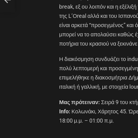
break, εξ ου λοιπόν και η εξέλιξή
της L’Οreal αλλά και του Ισπαν
είναι αρκετά “προσεγμένος” και 
μπορεί να το απολαύσει καθώς έχ
ποτήρια του κρασιού να ξεκινάνε
Η διακόσμηση συνδυάζει το indust
πολύ λεπτομερή και προσεγμένη 
επιμελήθηκε η διακοσμήτρια Δήμ
ιταλική ή γαλλική, με στοιχεία lou
Μας πρότειναν:
Σειρά 9 του κτ
Info:
Κολωνάκι, Χάρητος 45. Ώρες 
18:00 μ.μ. – 01:00 π.μ.