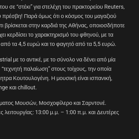
 του σε “στέκι” για στελέχη του πρακτορείου Reuters,
ού πρέσβη! Παρά όμως ότι ο κόσμος του μαγαζιού
ότι βρίσκεται στην καρδιά της Αθήνας, οποιοσδήποτε
ει κερδίσει το χαρακτηρισμό του φθηνού, με τα
 από τα 4,5 ευρώ και το φαγητό από τα 5,5 ευρώ.
rial με το αντικέ, με το σύνολο να δένει από μία
“τεχνητή παλαίωση” στους τοίχους, την οποία
ητρα Κουτουλογένη. Η μουσική είναι ισπανική,
nge και chillout.
ήματος Μουσών, Μοσχοφίλερο και Σαρντονέ.
λειτουργίας: 13:00 μ.μ. – 1:00 π.μ. και Δευτέρες