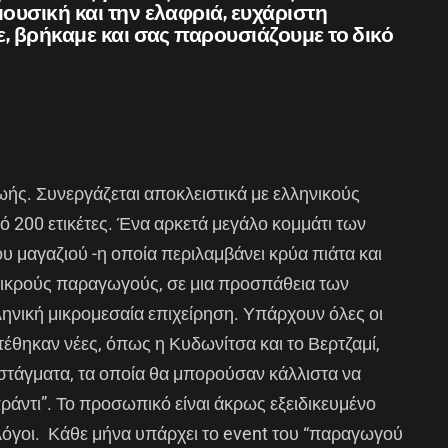
υσική και την ελαφριά, ευχάριστη
, βρήκαμε και σας παρουσιάζουμε το δικό
ζωής. Συνεργάζεται αποκλειστικά με ελληνικούς
200 ετικέτες. Ένα αρκετά μεγάλο κομμάτι των
ου μαγαζιού -η οποία περιλαμβάνει κρύα πιάτα και
μικρούς παραγωγούς, σε μια προσπάθεια των
ηνική μικρομεσαία επιχείρηση. Υπάρχουν όλες οι
τέθηκαν νέες, όπως η Κυδωνίτσα και το Βερτζαμί,
οστάγματα, τα οποία θα μπορούσαν κάλλιστα να
ράντι”. Το προσωπικό είναι άκρως εξειδικευμένο
λόγοι. Κάθε μήνα υπάρχει το event του “παραγωγού