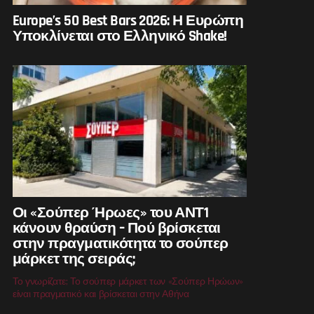
Europe’s 50 Best Bars 2026: Η Ευρώπη
Υποκλίνεται στο Ελληνικό Shake!
Οι «Σούπερ Ήρωες» του ΑΝΤ1
κάνουν θραύση – Πού βρίσκεται
στην πραγματικότητα το σούπερ
μάρκετ της σειράς;
Το γνωρίζατε; Το σούπερ μάρκετ των «Σούπερ Ηρώων»
είναι πραγματικό και βρίσκεται στην Αθήνα