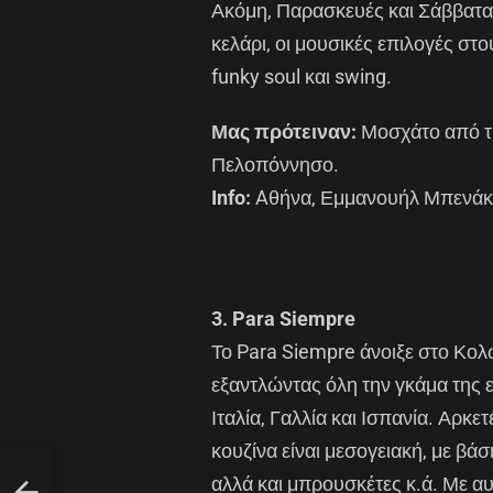
Ακόμη, Παρασκευές και Σάββατα 
κελάρι, οι μουσικές επιλογές στο
funky soul και swing.
Μας πρότειναν:
Μοσχάτο από τη
Πελοπόννησο.
Info:
Aθήνα, Εμμανουήλ Μπενάκη 3
3. Para Siempre
Το Para Siempre άνοιξε στο Κολων
εξαντλώντας όλη την γκάμα της 
Ιταλία, Γαλλία και Ισπανία. Αρκετ
κουζίνα είναι μεσογειακή, με βάσ
αλλά και μπρουσκέτες κ.ά. Με αυτ