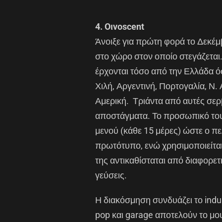
4. Oιvoscent
Άνοιξε για πρώτη φορά το Δεκέμβ
στο χώρο στον οποίο στεγάζεται.
έρχονται τόσο από την Ελλάδα ό
Χιλή, Αργεντινή, Πορτογαλία, Ν. 
Αμερική. Τριάντα από αυτές σερβ
αποστάγματα. Το προσωπικό του
μενού (κάθε 15 μέρες) ώστε ο πε
πρωτότυπο, ενώ χρησιμοποιείται 
της αντικαθίσταται από διαφορετ
γεύσεις.
Η διακόσμηση συνδυάζει το industri
pop και garage αποτελούν το μο