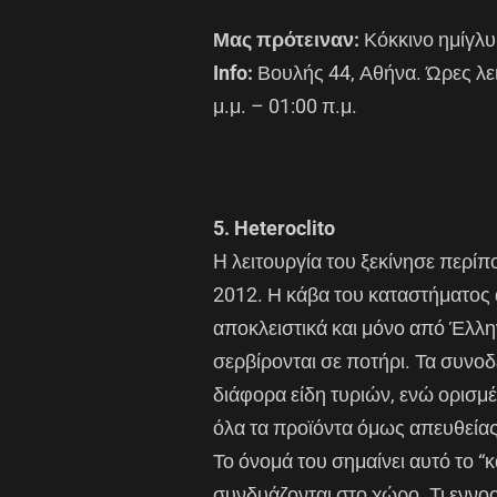
Μας πρότειναν:
Κόκκινο ημίγλ
Info:
Βουλής 44, Αθήνα. Ώρες λειτ
μ.μ. – 01:00 π.μ.
5. Heteroclito
H λειτουργία του ξεκίνησε περίπ
2012. Η κάβα του καταστήματος α
αποκλειστικά και μόνο από Έλλη
σερβίρονται σε ποτήρι. Τα συνοδ
διάφορα είδη τυριών, ενώ ορισμέ
όλα τα προϊόντα όμως απευθεί
Το όνομά του σημαίνει αυτό το “κ
συνδυάζονται στο χώρο. Τι εννοού