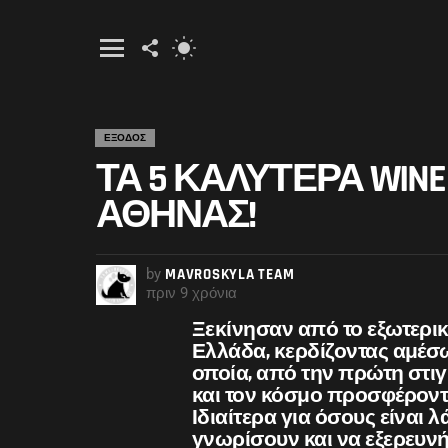
FOLLOW
SWITCH
US
SKIN
Menu
ΕΞΟΔΟΣ
ΤΑ 5 ΚΑΛΎΤΕΡΑ WIN
ΑΘΉΝΑΣ!
by
MAVROSKYLA TEAM
πριν 9 χρόνια
Ξεκίνησαν από το εξωτερικ
Ελλάδα, κερδίζοντας αμέσως 
οποία, από την πρώτη στιγ
και τον κόσμο προσφέροντ
Ιδιαίτερα για όσους είναι 
γνωρίσουν και να εξερευνήσ