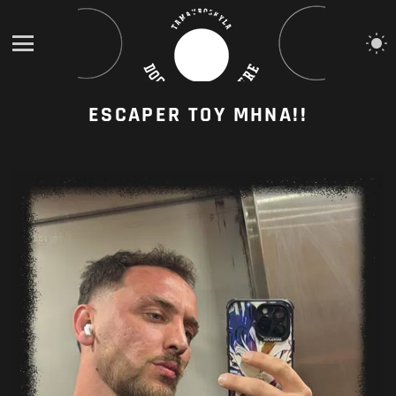
S
S
Menu
ESCAPER TOY MHNA!!