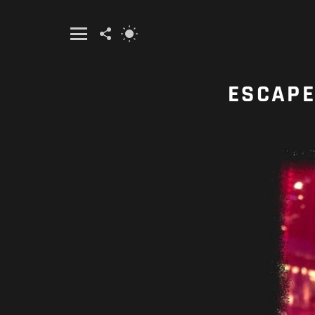
FOLLOW
SWITCH
US
SKIN
Menu
ESCAP