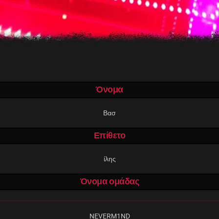
Όνομα
Βασ
Επίθετο
ίλης
Όνομα ομάδας
NEVERM1ND