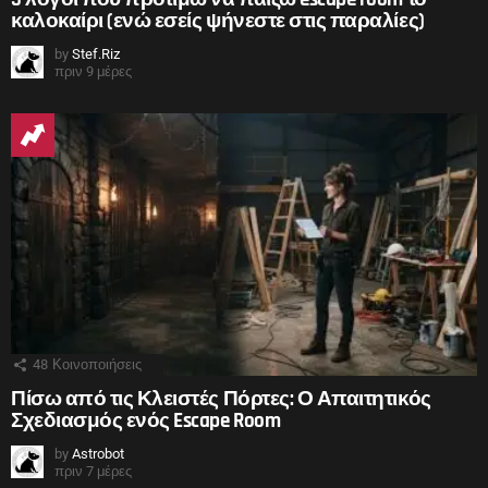
καλοκαίρι (ενώ εσείς ψήνεστε στις παραλίες)
by
Stef.Riz
πριν 9 μέρες
48
Κοινοποιήσεις
Πίσω από τις Κλειστές Πόρτες: Ο Απαιτητικός
Σχεδιασμός ενός Escape Room
by
Astrobot
πριν 7 μέρες