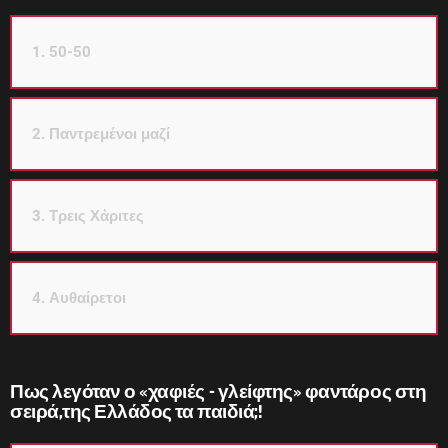
1. 50-50
2. Παντρεμένοι μαζί
3. Τρεις Χάριτες
4. Αυθαίρετοι
Πως λεγόταν ο «χαφιές - γλείφτης» φαντάρος στη
σειρά,της Ελλάδος τα παιδιά;!