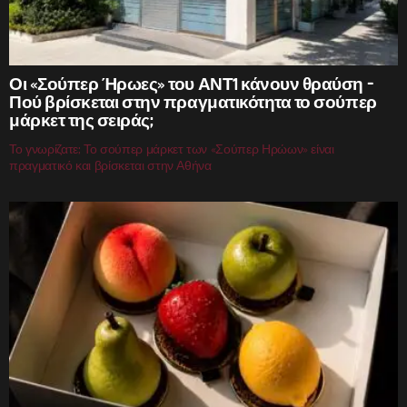
Οι «Σούπερ Ήρωες» του ΑΝΤ1 κάνουν θραύση –
Πού βρίσκεται στην πραγματικότητα το σούπερ
μάρκετ της σειράς;
Το γνωρίζατε; Το σούπερ μάρκετ των «Σούπερ Ηρώων» είναι
πραγματικό και βρίσκεται στην Αθήνα