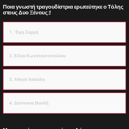
Ποια γνωστή τραγουδίστρια ερωτεύτηκε ο Τόλης
στους Δυο Ξένους ;!
1. ´Εφη Σαρρή
2. Ελίνα Κωνσταντοπούλου
3. Αθηνά Χαϊκάλη
4. Δέσποινα Βανδή