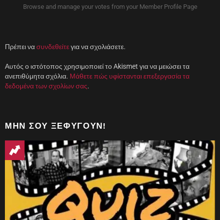
ρ
ρ
Browse and manage your votes from your Member Profile Page
ο
ά
)
θ
υ
ρ
ο
)
Πρέπει να
συνδεθείτε
για να σχολιάσετε.
Αυτός ο ιστότοπος χρησιμοποιεί το Akismet για να μειώσει τα
ανεπιθύμητα σχόλια.
Μάθετε πώς υφίστανται επεξεργασία τα
δεδομένα των σχολίων σας
.
ΜΗΝ ΣΟΥ ΞΕΦΎΓΟΥΝ!