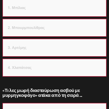
1. Μπίλιας
2. Μπουρμπουλίθρας
3. Αρτέμης
4. Χλαπάτσας
«Τι λες μωρή διασταύρωση ασβού με
μυρμηγκοφάγο» ατάκα από τη σειρά ...