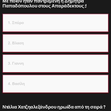
Με ποιον ήταν παντρεμένη η Δήμητρα
Παπαδόπουλου στους Απαράδεκτους ;!
1. Σπύρο
2. Βλαση
3. Γιαννη
4. Βασίλη
Ντάλια Χατζηαλεξάνδρου ηρωίδα από τη σειρά ?