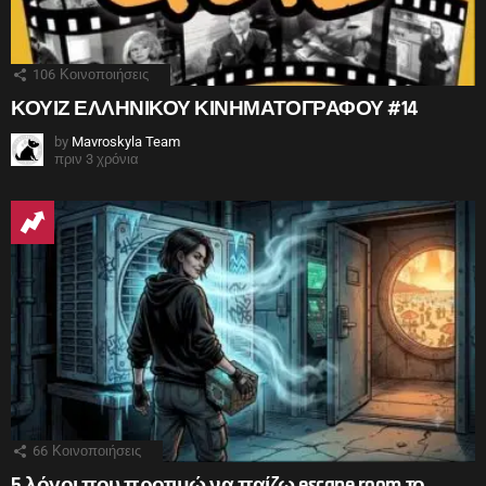
106
Κοινοποιήσεις
ΚΟΥΙΖ ΕΛΛΗΝΙΚΟΥ ΚΙΝΗΜΑΤΟΓΡΑΦΟΥ #14
by
Mavroskyla Team
πριν 3 χρόνια
66
Κοινοποιήσεις
5 λόγοι που προτιμώ να παίζω escape room το