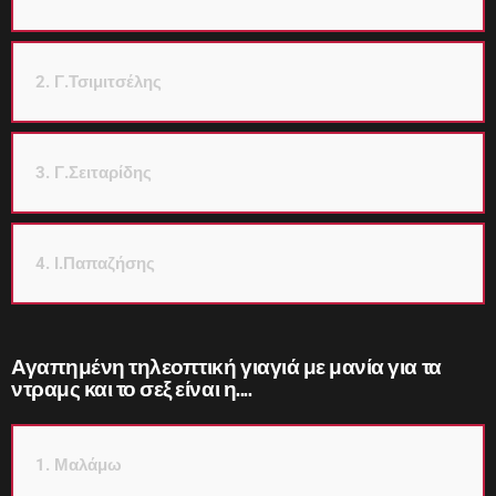
2. Γ.Τσιμιτσέλης
3. Γ.Σειταρίδης
4. Ι.Παπαζήσης
Αγαπημένη τηλεοπτική γιαγιά με μανία για τα
ντραμς και το σεξ είναι η....
1. Μαλάμω