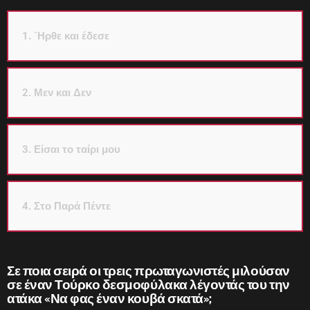
1. ´Ηρθε και έδεσε
2. Μεν και Δεν
3. Είσαι το ταίρι μου
4. Στο Παρά Πέντε
Σε ποια σειρά οι τρεις πρωταγωνιστές μιλούσαν
σε έναν Τούρκο δεσμοφύλακα λέγοντάς του την
ατάκα «Να φας έναν κουβά σκατά»;