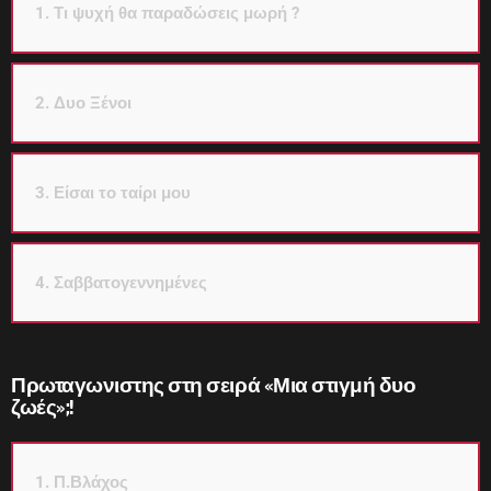
1. Τι ψυχή θα παραδώσεις μωρή ?
2. Δυο Ξένοι
3. Είσαι το ταίρι μου
4. Σαββατογεννημένες
Πρωταγωνιστης στη σειρά «Μια στιγμή δυο
ζωές»;!
1. Π.Βλάχος