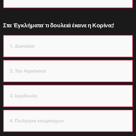
Στα 'Εγκλήματα' τι δουλειά έκανε η Κορίνα;!
1. Δασκάλα
2. Την Αγριόγατα
3. Ιερόδουλη
4. Πωλητρια εσωρούχων