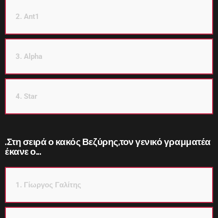
2. Ant1
3. Alpha
4. Star
.Στη σειρά ο κακός Βεζύρης,τον γενικό γραμματέα
έκανε ο...
1. Γίωργος Γαλίτης