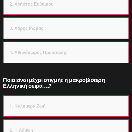
2. Χρήστος Ευθυμίου
3. Χάρης Ρώμας
4. Αθηνόδωρος Προύσαλης
Ποια είναι μέχρι στιγμής η μακροβιότερη
Ελληνική σειρά......?
1. Καλημερα Ζωή
2. Η Λάμψη