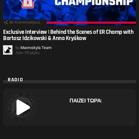
66
Κοινοποιήσεις
Exclusive Interview | Behind the Scenes of ER Champ with
Bartosz Idzikowski & Anna Kryśkow
by
Mavroskyla Team
πριν 29 μέρες
RADIO
ΠΑΙΖΕΙ ΤΩΡΑ: