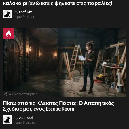
καλοκαίρι (ενώ εσείς ψήνεστε στις παραλίες)
by
Stef.Riz
πριν 9 μέρες
48
Κοινοποιήσεις
Πίσω από τις Κλειστές Πόρτες: Ο Απαιτητικός
Σχεδιασμός ενός Escape Room
by
Astrobot
πριν 8 μέρες