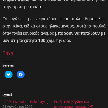
στην πρώτη τετράδα…
Οι αγώνες με περιστέρια είναι πολύ δημοφιλείς
στην
Κίνα
, ειδικά στους ηλικιωμένους. Αυτά τα πουλιά
όταν πνέει ευνοϊκός άνεμος
μπορούν να πετάξουν με
μέγιστη ταχύτητα 100 χλμ
. την ώρα.
Πηγή
Share this:
Κ
Π
λ
α
ι
τ
κ
ή
γ
σ
ι
τ
α
ε
Σχετικά
κ
γ
ο
ι
LARP : Live Action Role Playing
ι
α
Profiterole (Κέρδισε ένα
ν
κ
21 Αυγούστου 2017
οικογενειακό προφιτερόλ!)