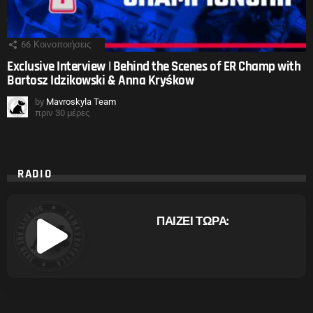
66
Κοινοποιήσεις
Exclusive Interview | Behind the Scenes of ER Champ with
Bartosz Idzikowski & Anna Kryśkow
by
Mavroskyla Team
πριν 30 μέρες
RADIO
ΠΑΙΖΕΙ ΤΩΡΑ: