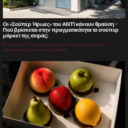
Οι «Σούπερ Ήρωες» του ΑΝΤ1 κάνουν θραύση –
Πού βρίσκεται στην πραγματικότητα το σούπερ
μάρκετ της σειράς;
Το γνωρίζατε; Το σούπερ μάρκετ των «Σούπερ Ηρώων» είναι
πραγματικό και βρίσκεται στην Αθήνα