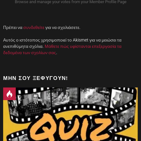
Browse and manage your votes from your Member Profile Page
υ
α
ρ
ρ
ο
ά
)
θ
υ
ρ
ο
Πρέπει να
συνδεθείτε
για να σχολιάσετε.
)
Αυτός ο ιστότοπος χρησιμοποιεί το Akismet για να μειώσει τα
ανεπιθύμητα σχόλια.
Μάθετε πώς υφίστανται επεξεργασία τα
δεδομένα των σχολίων σας
.
ΜΗΝ ΣΟΥ ΞΕΦΎΓΟΥΝ!