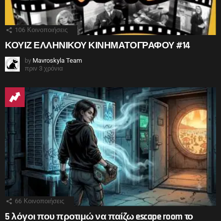
106
Κοινοποιήσεις
ΚΟΥΙΖ ΕΛΛΗΝΙΚΟΥ ΚΙΝΗΜΑΤΟΓΡΑΦΟΥ #14
by
Mavroskyla Team
πριν 3 χρόνια
66
Κοινοποιήσεις
5 λόγοι που προτιμώ να παίζω escape room το