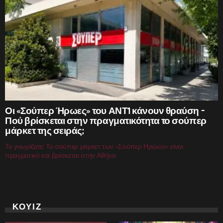
Οι «Σούπερ Ήρωες» του ΑΝΤ1 κάνουν θραύση –
Πού βρίσκεται στην πραγματικότητα το σούπερ
μάρκετ της σειράς;
Το γνωρίζατε; Το σούπερ μάρκετ των «Σούπερ Ηρώων» είναι
πραγματικό και βρίσκεται στην Αθήνα
ΚΟΥΙΖ