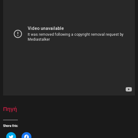
Πηγή
Share this:
Κ
Π