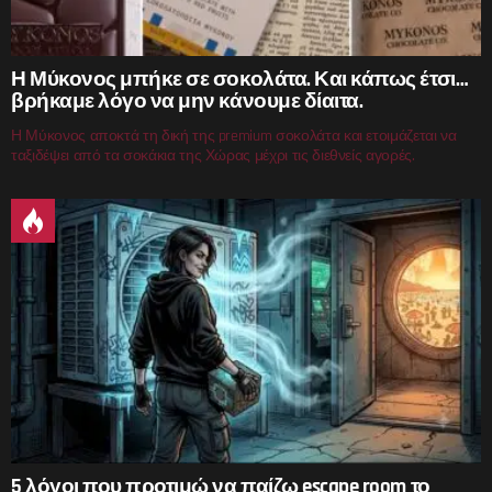
Η Μύκονος μπήκε σε σοκολάτα. Και κάπως έτσι…
βρήκαμε λόγο να μην κάνουμε δίαιτα.
Η Μύκονος αποκτά τη δική της premium σοκολάτα και ετοιμάζεται να
ταξιδέψει από τα σοκάκια της Χώρας μέχρι τις διεθνείς αγορές.
5 λόγοι που προτιμώ να παίζω escape room το