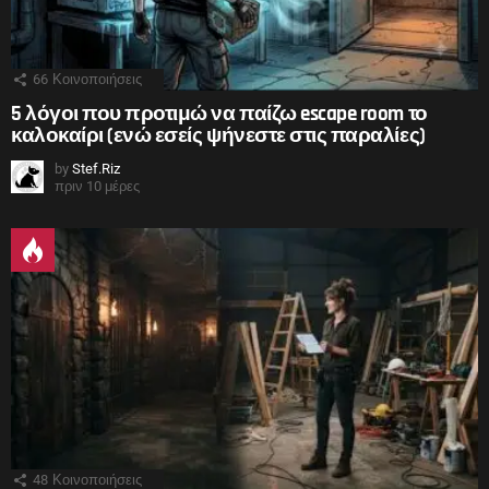
66
Κοινοποιήσεις
5 λόγοι που προτιμώ να παίζω escape room το
καλοκαίρι (ενώ εσείς ψήνεστε στις παραλίες)
by
Stef.Riz
πριν 10 μέρες
48
Κοινοποιήσεις