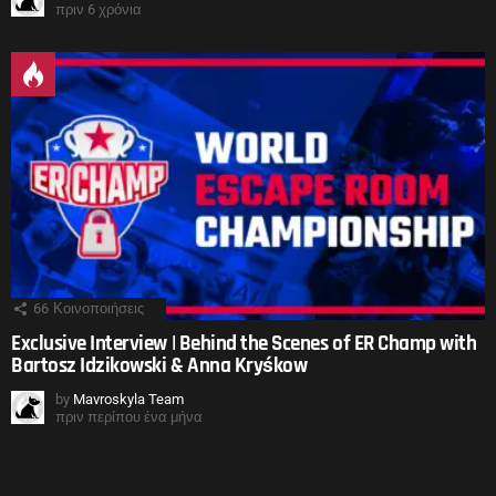
πριν 6 χρόνια
66
Κοινοποιήσεις
Exclusive Interview | Behind the Scenes of ER Champ with
Bartosz Idzikowski & Anna Kryśkow
by
Mavroskyla Team
πριν περίπου ένα μήνα