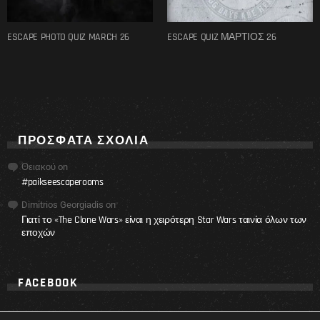
ESCAPE PHOTO QUIZ MARCH 26
ESCAPE QUIZ ΜΑΡΤΙΟΣ 26
ΠΡΌΣΦΑΤΑ ΣΧΌΛΙΑ
Θειακού
on
#paikseescaperooms
Dimitrios Georgiadis
on
Γιατί το «The Clone Wars» είναι η χειρότερη Star Wars ταινία όλων των
εποχών
FACEBOOK