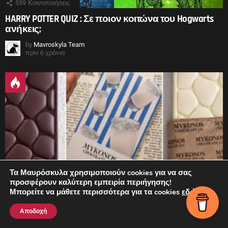
559
Κοινοποιήσεις
HARRY POTTER QUIZ : Σε ποιον κοιτώνα του Hogwarts
ανήκεις;
by
Mavroskyla Team
πριν 6 χρόνια
Τα Μαυρόσκυλα χρησιμοποιούν cookies για να σας
προσφέρουν καλύτερη εμπειρία περιήγησης!
62
Κοινοποιήσεις
Μπορείτε να μάθετε περισσότερα για τα cookies
εδώ
.
Η Μύκονος μπήκε σε σοκολάτα. Και κάπως έτσι…
Αποδοχή
βρήκαμε λόγο να μην κάνουμε δίαιτα.