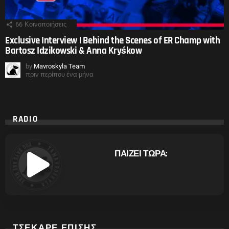
66
Κοινοποιήσεις
Exclusive Interview | Behind the Scenes of ER Champ with
Bartosz Idzikowski & Anna Kryśkow
by
Mavroskyla Team
πριν περίπου ένα μήνα
RADIO
ΠΑΙΖΕΙ ΤΩΡΑ:
ΤΣΕΚΑΡΕ ΕΠΙΣΗΣ