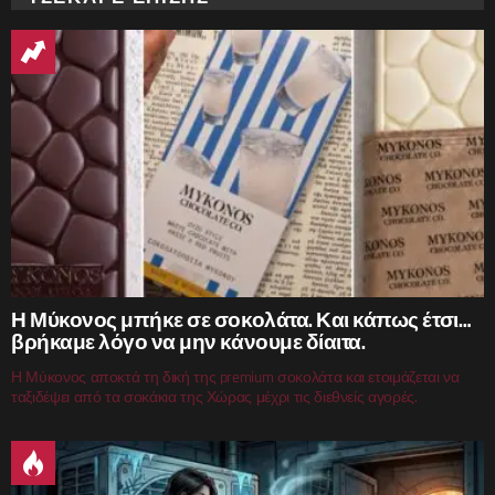
Η Μύκονος μπήκε σε σοκολάτα. Και κάπως έτσι…
βρήκαμε λόγο να μην κάνουμε δίαιτα.
Η Μύκονος αποκτά τη δική της premium σοκολάτα και ετοιμάζεται να
ταξιδέψει από τα σοκάκια της Χώρας μέχρι τις διεθνείς αγορές.