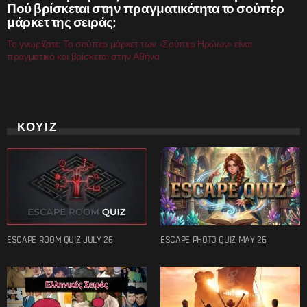
Πού βρίσκεται στην πραγματικότητα το σούπερ
μάρκετ της σειράς;
Το γνωρίζατε; Το σούπερ μάρκετ των «Σούπερ Ηρώων» είναι
πραγματικό και βρίσκεται στην Αθήνα
ΚΟΥΙΖ
ESCAPE ROOM QUIZ JULY 26
ESCAPE PHOTO QUIZ MAY 26