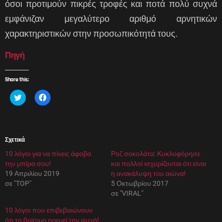
όσοι προτιμούν πικρές τροφές και ποτά πολύ συχνά
εμφάνιζαν μεγαλύτερο αριθμό αρνητικών
χαρακτηριστικών στην προσωπικότητά τους.
Πηγή
Share this:
Κ
Π
λ
α
ι
τ
κ
ή
γ
σ
ι
τ
α
ε
Σχετικά
κ
γ
ο
ι
10 λόγοι για να πίνεις άφοβα
ι
α
Ροζ σοκολάτα: Κυκλοφόρησε
ν
κ
την μπίρα σου!
και πολλοί ισχυρίζονται ότι είναι
ο
ο
π
ι
19 Απριλίου 2019
η ανακάλυψη του αιώνα!
ο
ν
σε "TOP"
5 Οκτωβρίου 2017
ί
ο
η
π
σε "VIRAL"
σ
ο
η
ί
10 λόγοι που επιβεβαιώνουν
σ
η
τ
σ
ότι το βρίσιμο ηρεμεί την ψυχή!