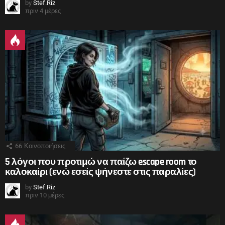
by
Stef.Riz
πριν 4 μέρες
66
Κοινοποιήσεις
5 λόγοι που προτιμώ να παίζω escape room το
καλοκαίρι (ενώ εσείς ψήνεστε στις παραλίες)
by
Stef.Riz
πριν 10 μέρες