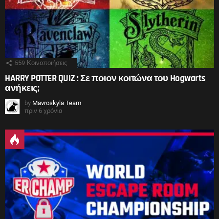
559
Κοινοποιήσεις
HARRY POTTER QUIZ : Σε ποιον κοιτώνα του Hogwarts
ανήκεις;
by
Mavroskyla Team
πριν 6 χρόνια