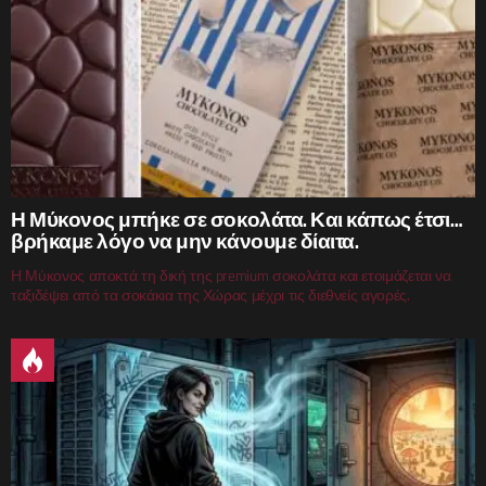
Η Μύκονος μπήκε σε σοκολάτα. Και κάπως έτσι…
βρήκαμε λόγο να μην κάνουμε δίαιτα.
Η Μύκονος αποκτά τη δική της premium σοκολάτα και ετοιμάζεται να
ταξιδέψει από τα σοκάκια της Χώρας μέχρι τις διεθνείς αγορές.