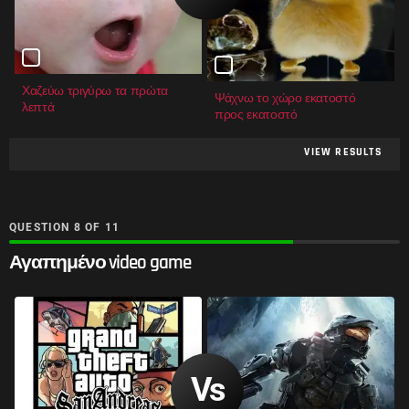
Χαζεύω τριγύρω τα πρώτα
Ψάχνω το χώρο εκατοστό
λεπτά
προς εκατοστό
VIEW RESULTS
QUESTION
OF
11
Αγαπημένο video game