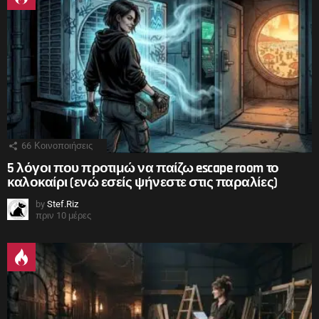
66
Κοινοποιήσεις
5 λόγοι που προτιμώ να παίζω escape room το
καλοκαίρι (ενώ εσείς ψήνεστε στις παραλίες)
by
Stef.Riz
πριν 10 μέρες