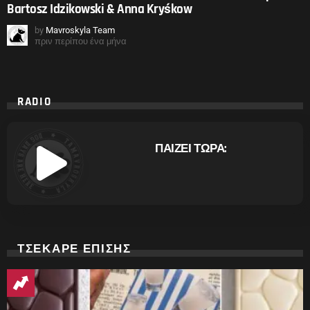
Bartosz Idzikowski & Anna Kryśkow
by
Mavroskyla Team
πριν περίπου ένα μήνα
RADIO
ΠΑΙΖΕΙ ΤΩΡΑ:
ΤΣΕΚΑΡΕ ΕΠΙΣΗΣ