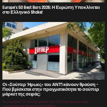
Europe’s 50 Best Bars 2026: Η Ευρώπη Υποκλίνεται
στο Ελληνικό Shake!
Οι «Σούπερ Ήρωες» του ΑΝΤ1 κάνουν θραύση –
Πού βρίσκεται στην πραγματικότητα το σούπερ
μάρκετ της σειράς;
Το γνωρίζατε; Το σούπερ μάρκετ των «Σούπερ Ηρώων» είναι
πραγματικό και βρίσκεται στην Αθήνα