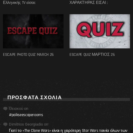
Ελληνικής TV είσαι;
ΧΑΡΑΚΤΗΡΑΣ ΕΙΣΑΙ ;
ESCAPE PHOTO QUIZ MARCH 26
ESCAPE QUIZ ΜΑΡΤΙΟΣ 26
ΠΡΌΣΦΑΤΑ ΣΧΌΛΙΑ
Θειακού
on
#paikseescaperooms
Dimitrios Georgiadis
on
Γιατί το «The Clone Wars» είναι η χειρότερη Star Wars ταινία όλων των